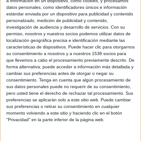
a información en un dispositivo, como cookies, y procesamos
datos personales, como identificadores únicos e información
estándar enviada por un dispositivo para publicidad y contenido
Sábado, 18/07/2026
personalizado, medición de publicidad y contenido,
23:00
FIFA Copa Mundial 2026
investigación de audiencia y desarrollo de servicios.
Con su
3er Puesto
permiso, nosotros y nuestros socios podemos utilizar datos de
localización geográfica precisa e identificación mediante las
Francia
características de dispositivos. Puede hacer clic para otorgarnos
Inglaterra
su consentimiento a nosotros y a nuestros 1538 socios para
que llevemos a cabo el procesamiento previamente descrito. De
DAZN (Ver en directo)
forma alternativa, puede acceder a información más detallada y
DAZN Mundial (Ver en directo)
cambiar sus preferencias antes de otorgar o negar su
BarTV Mundial (M300)
La 2 Cat
La 1 TVE
consentimiento.
Tenga en cuenta que algún procesamiento de
Teledeporte
RTVE Play
sus datos personales puede no requerir de su consentimiento,
pero usted tiene el derecho de rechazar tal procesamiento. Sus
Miércoles, 15/07/2026
preferencias se aplicarán solo a este sitio web. Puede cambiar
sus preferencias o retirar su consentimiento en cualquier
21:00
FIFA Copa Mundial 2026
momento volviendo a este sitio y haciendo clic en el botón
Semifinales
"Privacidad" en la parte inferior de la página web.
Inglaterra
Argentina