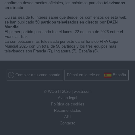
confirmen desde medios oficiales, los próximos partidos
televisados
en directo
.
Quizás sea de tu interés saber que desde los comienzos de esta web,
se han publicado
50 partidos televisados en directo por DAZN
Mundial
.
El primer partido publicado fue el lunes, 22 de junio de 2026 entre el
Francia - Irak.
La competición más televisada por este canal ha sido FIFA Copa
Mundial 2026 con un total de 50 partidos y los tres equipos más
televisados son Francia (7), Inglaterra (7), España (6).
Cambiar a tu zona horaria
Fútbol en la tele en
España
© WOSTI 2026 |
wosti.com
Aviso legal
Política de cookies
Recomendados
API
Contacto