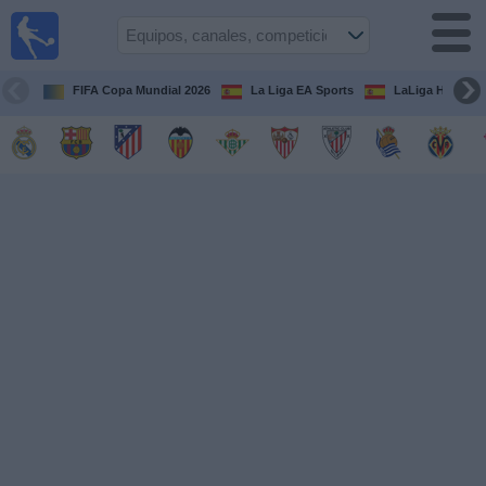
Fútbol
en la
TV
FIFA Copa Mundial 2026
La Liga EA Sports
LaLiga Hypermo
Guía de
Partidos
Televisados
Fútbol
hoy
Equipos
Competiciones
Canales
TV
Otros