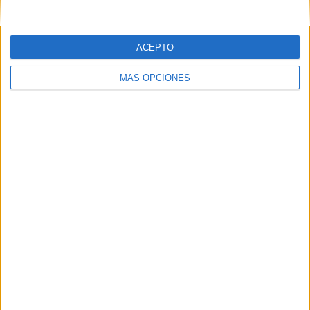
España
8 (8,79%)
Bélgica
6 (6,59%)
ACEPTO
ÚLTIMO PARTIDO
MÁS OPCIONES
España - Argentina
19/07/2026 FIFA Copa Mundial 2026
Ranking equipos por nº de partidos Local
Francia
6 (6,59%)
Argentina
5 (5,49%)
España
5 (5,49%)
Inglaterra
4 (4,4%)
Brasil
4 (4,4%)
Ranking equipos por nº de partidos Visitante
Marruecos
5 (5,49%)
Egipto
4 (4,4%)
Inglaterra
4 (4,4%)
Croacia
3 (3,3%)