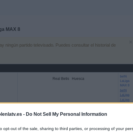
ga MAX 8
×
ningún partido televisado. Puedes consultar el historial de
beIN
Real Betis
Huesca
LaLiga
MAX 8
beIN
LaLiga
LaLiga
TV M9
lenlatv.es -
Do Not Sell My Personal Information
AL BEIN LALIGA MAX 8 EN ESPAÑA
to opt-out of the sale, sharing to third parties, or processing of your per