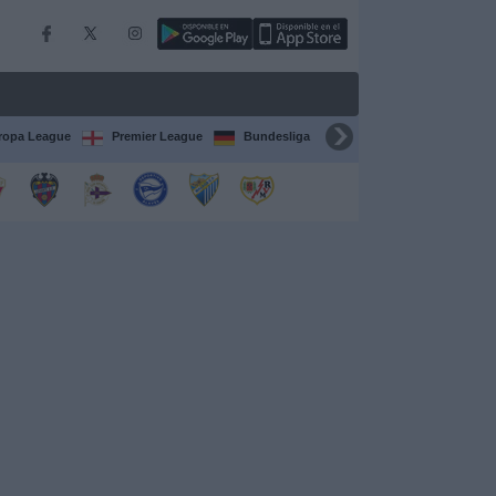
ropa League
Premier League
Bundesliga
Supercopa de España