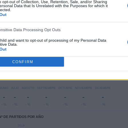
o opt-out of Collection, Use, Retention, Sale, and/or Sharing
RANKING POR DEPORTES
ersonal Data that Is Unrelated with the Purposes for which it
lected.
Out
1 (100%)
Fútbol
1 (100%)
Ver ranking completo
ensitive Data Processing Opt Outs
child and want to opt-out of processing of my Personal Data
PARTIDOS POR DÍA DE LA SEMANA
tive Data.
Out
COLES
JUEVES
VIERNES
SÁBADO
DOMINGO
-
-
-
-
1
CONFIRM
 %
- %
- %
- %
100%
Nº DE PARTIDOS POR MES
JUNIO
JULIO
AGOSTO
SEPTIEMBRE
OCTUBRE
NOVIEMBRE
DICIEMBRE
-
-
-
-
-
-
-
- %
- %
- %
- %
- %
- %
- %
Nº DE PARTIDOS POR AÑO
2019