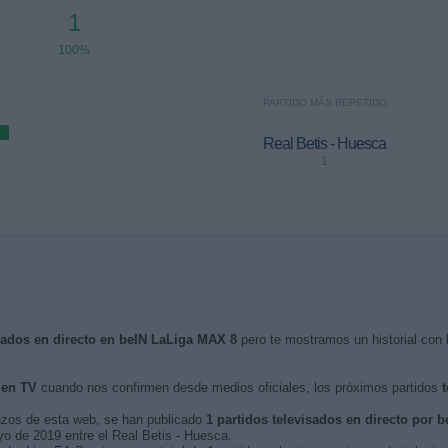
1
100%
PARTIDO MÁS REPETIDO
Real Betis - Huesca
1
isados en directo en beIN LaLiga MAX 8
pero te mostramos un historial con 
 en TV
cuando nos confirmen desde medios oficiales, los próximos partidos
t
nzos de esta web, se han publicado
1 partidos televisados en directo por 
yo de 2019 entre el Real Betis - Huesca.