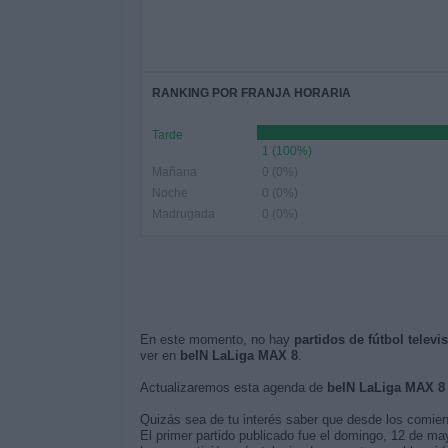
RANKING POR FRANJA HORARIA
Tarde
1 (100%)
Mañana
0 (0%)
Noche
0 (0%)
Madrugada
0 (0%)
En este momento, no hay
partidos de fútbol telev
ver en
beIN LaLiga MAX 8
.
Actualizaremos esta agenda de
beIN LaLiga MAX 8
Quizás sea de tu interés saber que desde los comie
El primer partido publicado fue el domingo, 12 de ma