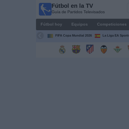
Fútbol en la TV
Fútbol
Guía de Partidos Televisados
en la
TV
Fútbol hoy
Equipos
Competiciones
Guía de
Partidos
FIFA Copa Mundial 2026
La Liga EA Sport
Televisados
Fútbol
hoy
Equipos
Competiciones
Canales
TV
Otros