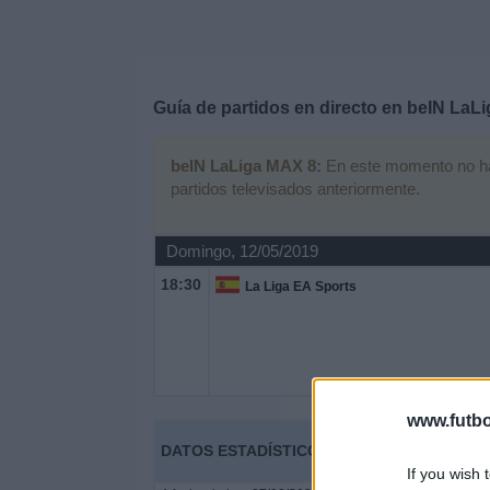
Deportes
Noticias
Guía de partidos en directo en
beIN LaLi
Widget
beIN LaLiga MAX 8:
En este momento no hay 
partidos televisados anteriormente.
Domingo, 12/05/2019
18:30
La Liga EA Sports
www.futbo
DATOS ESTADÍSTICOS DE FÚTBOL DEL CAN
If you wish 