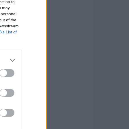
N
ection to
ou may
 personal
out of the
 downstream
B’s List of