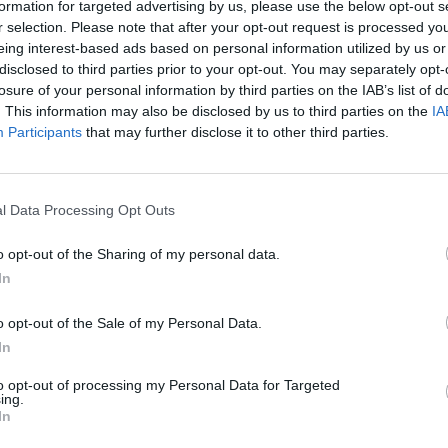
los datos estadísticos de cuándo y dónde se televisan los partidos del canal
beI
formation for targeted advertising by us, please use the below opt-out s
mos dar los siguientes datos:
r selection. Please note that after your opt-out request is processed y
eing interest-based ads based on personal information utilized by us or
1
2
disclosed to third parties prior to your opt-out. You may separately opt-
losure of your personal information by third parties on the IAB’s list of
. This information may also be disclosed by us to third parties on the
IA
CIONES TELEVISADAS
EQUIPOS TELEVISADOS
Participants
that may further disclose it to other third parties.
l Data Processing Opt Outs
ÚLTIMO PARTIDO
o opt-out of the Sharing of my personal data.
Real Betis - Huesca
In
12/05/2019 La Liga EA Sports
o opt-out of the Sale of my Personal Data.
In
Ranking equipos por nº de partidos Visitante
to opt-out of processing my Personal Data for Targeted
ing.
Huesca
In
1 (100%)