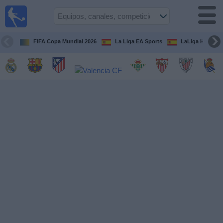
Fútbol
en la
TV
FIFA Copa Mundial 2026
La Liga EA Sports
LaLiga Hypermo
Guía de
Partidos
Televisados
Fútbol
hoy
Equipos
Competiciones
Canales
TV
Otros