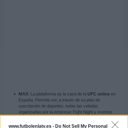
MAX
: La plataforma es la casa de la
UFC online
en
España. Permite ver, a través de su plan de
suscripción de deportes, todas las veladas
organizadas por la empresa: Fight Night y eventos
numerados. Hasta el 21 de julio, las peleas también se
podrán sintonizar en la app de Eurosport Player.
www.futbolenlatv.es -
Do Not Sell My Personal