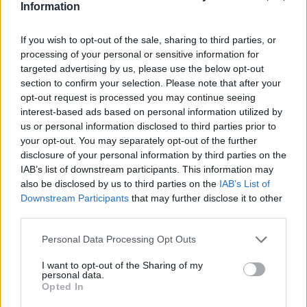
Information
Eurosport
: Los aficionados a las artes marciales
If you wish to opt-out of the sale, sharing to third parties, or
mixtas que tengan acceso a los canales de Eurosport
processing of your personal or sensitive information for
también pueden ver UFC. De forma esporádica,
targeted advertising by us, please use the below opt-out
aproximadamente una vez al mes, ofrece en directo
section to confirm your selection. Please note that after your
los eventos a través de los canales lineales
opt-out request is processed you may continue seeing
disponibles en plataformas como Movistar Plus+,
interest-based ads based on personal information utilized by
Orange, DAZN o Amazon Prime Video entre otros.
us or personal information disclosed to third parties prior to
Además, también emite repeticiones de los shows en
your opt-out. You may separately opt-out of the further
diferido y programas de análisis como 'El Club de la
disclosure of your personal information by third parties on the
UFC'.
IAB’s list of downstream participants. This information may
also be disclosed by us to third parties on the
IAB’s List of
Downstream Participants
that may further disclose it to other
third parties.
Personal Data Processing Opt Outs
I want to opt-out of the Sharing of my
personal data.
Opted In