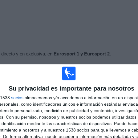
 directo y en exclusiva, en
Eurosport 1 y Eurosport 2
.
Su privacidad es importante para nosotros
s 1538
socios
almacenamos y/o accedemos a información en un disposit
ran cita de la temporada. Ha sido el dominador reciente de los Grand
sonales, como identificadores únicos e información estándar enviada 
an disputado. Además, en las cuatro veces anteriores que ganó
ntenido personalizado, medición de publicidad y contenido, investigaci
al cielo de Nueva York. La única duda que puede surgir alrededor de
os.
Con su permiso, nosotros y nuestros socios podemos utilizar datos 
nde cayó en las semifinales ante Medvedev.
identificación mediante las características de dispositivos. Puede hacer
ntimiento a nosotros y a nuestros 1538 socios para que llevemos a ca
. De forma alternativa, puede acceder a información más detallada y 