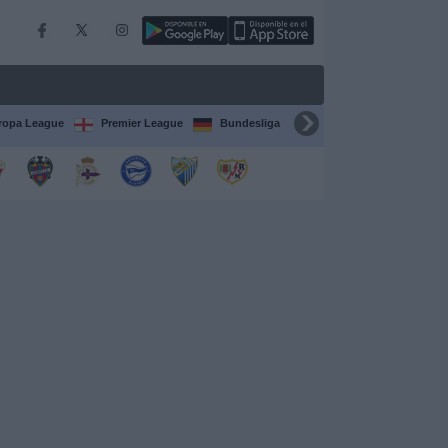
ropa League
Premier League
Bundesliga
Supercopa de España