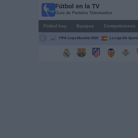
Fútbol en la TV
Fútbol
Guía de Partidos Televisados
en la
TV
Fútbol hoy
Equipos
Competiciones
Guía de
Partidos
FIFA Copa Mundial 2026
La Liga EA Sport
Televisados
Fútbol
hoy
Equipos
Competiciones
Canales
TV
Otros