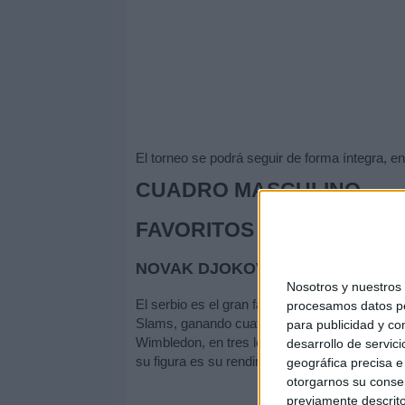
El torneo se podrá seguir de forma íntegra, en
CUADRO MASCULINO
FAVORITOS
NOVAK DJOKOVIC [1]
Nosotros y nuestro
El serbio es el gran favorito para la última g
procesamos datos per
Slams, ganando cuatro de los cinco que se h
para publicidad y co
Wimbledon, en tres levantó también el título 
desarrollo de servici
su figura es su rendimiento en Cincinnati, do
geográfica precisa e 
otorgarnos su conse
previamente descrito