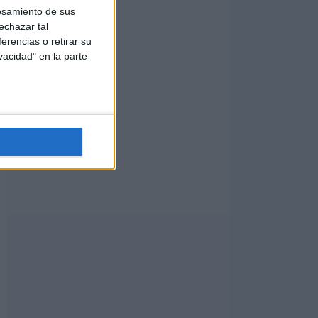
esamiento de sus
echazar tal
erencias o retirar su
vacidad" en la parte