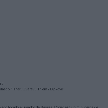
17)
dasco / Isner / Zverev / Thiem / Djokovic
dejado tocado al jugador de Basilea. Roger estuvo muy cerca de