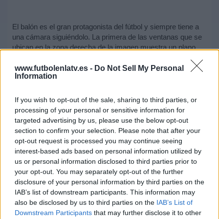
El balón es el gran protagonista del fútbol y siempre tiene a
una cámara siguiéndolo. La primera de las ventanas que se
ubican en la zona derecha de la imagen muestra un plano
corto del jugador que tenga la posesión. A través de ella, se
puede observar mejor todos sus movimientos y las acciones
www.futbolenlatv.es -
Do Not Sell My Personal
Information
que realice con él.
Los ojos del aficionado siempre están presentes en todo lo
If you wish to opt-out of the sale, sharing to third parties, or
que sucede cerca de las porterías. Por ello, tienen un gran
processing of your personal or sensitive information for
protagonismo en esta retransmisión alternativa. La mini-
targeted advertising by us, please use the below opt-out
cámara colocada en las redes proporciona todos los detalles
section to confirm your selection. Please note that after your
de las jugadas de peligro. Las imágenes se complementan
opt-out request is processed you may continue seeing
con las de la cámara situada en lo alto de cada uno de los
interest-based ads based on personal information utilized by
fondos del estadio, siendo especialmente útil para analizar la
us or personal information disclosed to third parties prior to
disposición que utilizan ambos equipos.
your opt-out. You may separately opt-out of the further
disclosure of your personal information by third parties on the
IAB’s list of downstream participants. This information may
also be disclosed by us to third parties on the
IAB’s List of
Downstream Participants
that may further disclose it to other