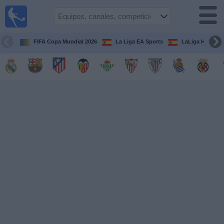
Fútbol
en la
TV
FIFA Copa Mundial 2026
La Liga EA Sports
LaLiga Hypermo
Guía de
Partidos
Televisados
Fútbol
hoy
Equipos
Competiciones
Canales
TV
Otros