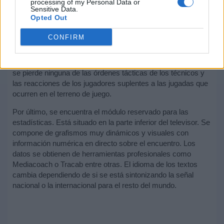
processing of my Personal Data or
Sensitive Data.
Opted Out
CONFIRM
Otra de las ventas está íntegramente dedicada a lo que
sucede en los banquillos. Varía entre los planos del
banquillos local y visitante. De este modo, el espectador no
se pierde ninguna de las órdenes tácticas de los técnicos y
las reacciones de los jugadores suplentes a las jugadas que
ocurren en el terreno de juego.
Por último, se encuentra el módulo reservado para las
estadísticas. Está situado en la parte inferior del televisor. Se
compone de grafismos muy dinámicos y visuales con
información numérica en directo sobre el encuentro. Los
datos se obtienen de herramientas profesionales como
Mediacoach o Tracab entre otras. El idioma de los textos
cambia dependiendo de si se está sintonizando la señal
nacional o la internacional para el resto del mundo.