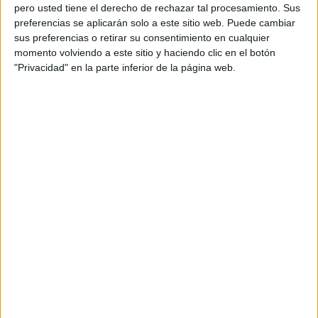
gracias a un gol en el tiempo de descuento de Vinicius
pero usted tiene el derecho de rechazar tal procesamiento. Sus
Lázaro (actual jugador de la UD Almería).
preferencias se aplicarán solo a este sitio web. Puede cambiar
sus preferencias o retirar su consentimiento en cualquier
La Selección vuelve a uno de sus torneos malditos. Nunca
momento volviendo a este sitio y haciendo clic en el botón
ha conseguido levantar el título, a pesar de haber llegado
"Privacidad" en la parte inferior de la página web.
hasta cuatro veces a la gran final. La última fue en India
2017, cuando cayó derrotado por 5-2 en un partido en el que
participaron jugadores como Phil Foden, Ferran Torres,
Jadon Sancho o Abel Ruiz. En su última participación, en
Brasil 2019, dijo adiós en los cuartos de final tras caer
goleado contra Francia por un abultado 1-6.
Dónde ver el Mundial Sub-17: TV y
online
GOL PLAY será la casa del Mundial Sub-17 en televisión.
La
cadena de Mediapro
vuelve a ofrecer, una vez más, uno
de los grandes campeonatos organizados por la FIFA. Entre
las retransmisiones confirmadas destacan las de España,
algunos otros de fase de grupos como México - Alemania o
Estados Unidos - Francia, las dos semifinales y la gran final.