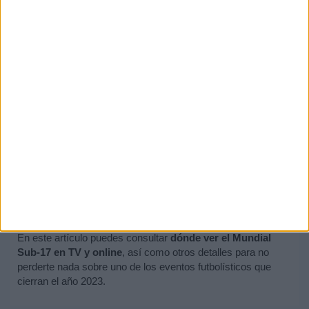
Calendario del Mundial Sub-17
Fase de grupos: 10 a 18 de noviembre.
Octavos de final: 20, 21 y 22 de noviembre.
Cuartos de final: 24 y 25 de noviembre.
Semifinales: 28 de noviembre.
Tercer y cuarto puesto: 1 de diciembre.
Final: 2 de diciembre.
En este artículo puedes consultar
dónde ver el Mundial
Sub-17 en
TV y online
, así como otros detalles para no
perderte nada sobre uno de los eventos futbolísticos que
cierran el año 2023.