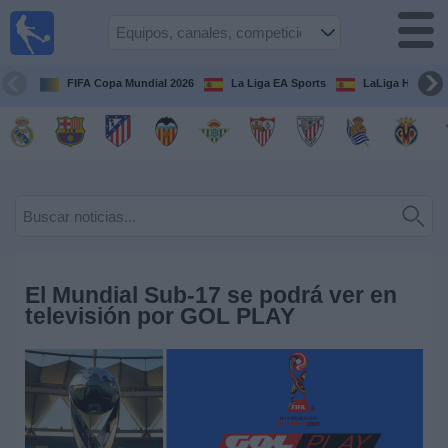
Fútbol
en la
TV
FIFA Copa Mundial 2026
La Liga EA Sports
LaLiga Hypermo
Guía de
Partidos
Televisados
Fútbol
hoy
Equipos
El Mundial Sub-17 se podrá ver en
televisión por GOL PLAY
Competiciones
Canales
TV
Otros