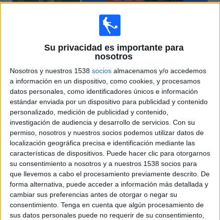
Deportes
Noticias
Su privacidad es importante para
nosotros
Widget
por
Jaime Velasco
-
02/11/2023 17:25
Nosotros y nuestros 1538
socios
almacenamos y/o accedemos
a información en un dispositivo, como cookies, y procesamos
Las estrellas del futuro se reúnen en Indonesia. El país
datos personales, como identificadores únicos e información
asiático acoge la edición 2023 del
Mundial Sub-17
, entre el
estándar enviada por un dispositivo para publicidad y contenido
10 de noviembre al 2 de diciembre. Una competición en la
personalizado, medición de publicidad y contenido,
que, a lo largo de su historia, han brillado futbolistas de la
investigación de audiencia y desarrollo de servicios.
Con su
talla de Toni Kroos, Cesc Fábregas, Victor Osimhen, Landon
permiso, nosotros y nuestros socios podemos utilizar datos de
Donovan o Carlos Vela. Todos ellos saben lo que es
localización geográfica precisa e identificación mediante las
conquistar los galardones de mejor jugador o de máximo
características de dispositivos. Puede hacer clic para otorgarnos
goleador.
su consentimiento a nosotros y a nuestros 1538 socios para
que llevemos a cabo el procesamiento previamente descrito. De
Brasil es la vigente campeona de la categoría. La "canarinha"
forma alternativa, puede acceder a información más detallada y
fue la anfitriona en 2019, fecha desde la que no se disputa,
cambiar sus preferencias antes de otorgar o negar su
ya que el COVID-19 frenó su celebración en 2021. El
consentimiento.
Tenga en cuenta que algún procesamiento de
combinado sudamericano derrotó a México en final por 1-2,
sus datos personales puede no requerir de su consentimiento,