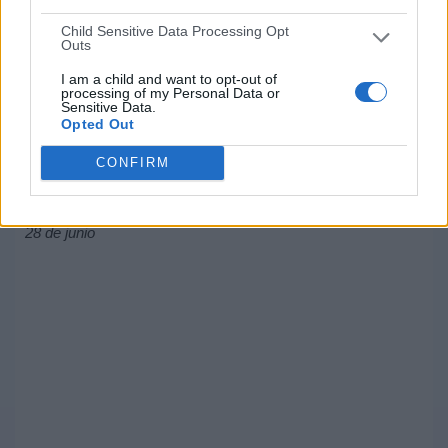
Child Sensitive Data Processing Opt
Outs
I am a child and want to opt-out of
processing of my Personal Data or
Sensitive Data.
Haití - Catar (00:00).
Opted Out
México - Honduras (02:00).
27 de junio
CONFIRM
El Salvador - Martinica (00:30).
Costa Rica - Panamá (02:30).
28 de junio