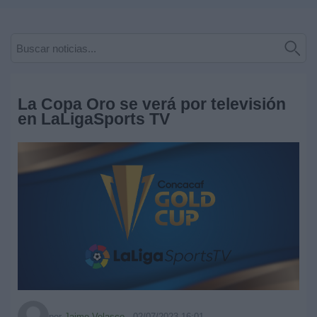
Deportes
Noticias
Widget
La Copa Oro se verá por televisión
en LaLigaSports TV
por
Jaime Velasco
-
02/07/2023 16:01