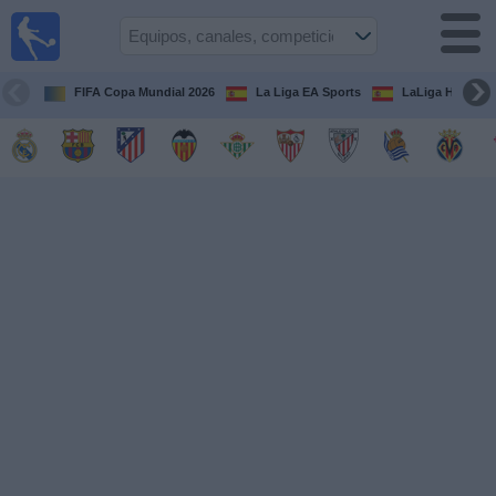
Fútbol
en la
TV
FIFA Copa Mundial 2026
La Liga EA Sports
LaLiga Hypermo
Guía de
Partidos
Televisados
Fútbol
hoy
Equipos
Competiciones
Canales
TV
Otros