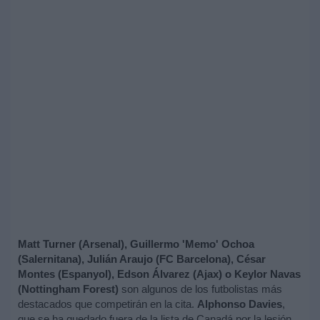
Matt Turner (Arsenal), Guillermo 'Memo' Ochoa
(Salernitana), Julián Araujo (FC Barcelona), César
Montes (Espanyol), Edson Álvarez (Ajax) o Keylor Navas
(Nottingham Forest)
son algunos de los futbolistas más
destacados que competirán en la cita.
Alphonso Davies
,
que se ha quedado fuera de la lista de Canadá por la lesión