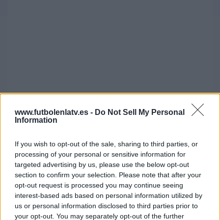
Calendario Copa Oro CONCACAF
www.futbolenlatv.es -
Do Not Sell My Personal
Information
2023
If you wish to opt-out of the sale, sharing to third parties, or
25 de junio
processing of your personal or sensitive information for
Estados Unidos - Jamaica (03:30).
targeted advertising by us, please use the below opt-out
Trinidad y Tobago - San Cristóbal y Nieves (21:30).
section to confirm your selection. Please note that after your
26 de junio
opt-out request is processed you may continue seeing
interest-based ads based on personal information utilized by
us or personal information disclosed to third parties prior to
your opt-out. You may separately opt-out of the further