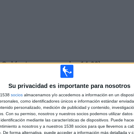
 Gol (entre semana a las 14:00)
de colaboradores del programa, repasan la actualidad del mundo del
rincipales del resto de deportes.
Su privacidad es importante para nosotros
s 1538
socios
almacenamos y/o accedemos a información en un disposit
sonales, como identificadores únicos e información estándar enviada 
ntenido personalizado, medición de publicidad y contenido, investigaci
os.
Con su permiso, nosotros y nuestros socios podemos utilizar datos 
identificación mediante las características de dispositivos. Puede hacer
ntimiento a nosotros y a nuestros 1538 socios para que llevemos a ca
. De forma alternativa, puede acceder a información más detallada y 