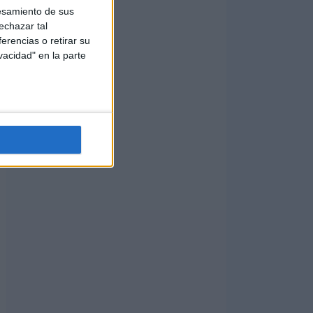
esamiento de sus
echazar tal
erencias o retirar su
vacidad" en la parte