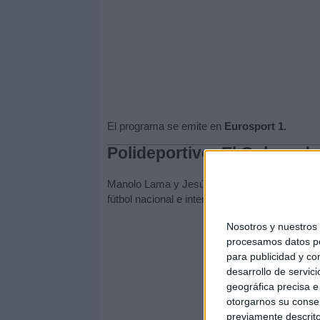
El programa se emite en
Eurosport 1.
Polideportivo: El Golazo de
Manolo Lama y Jesús Gallego, junto al resto 
fútbol nacional e internacional y las noticias p
Nosotros y nuestro
procesamos datos per
para publicidad y co
desarrollo de servici
geográfica precisa e 
otorgarnos su conse
previamente descrito