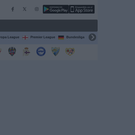
ropa League
Premier League
Bundesliga
Supercopa de España