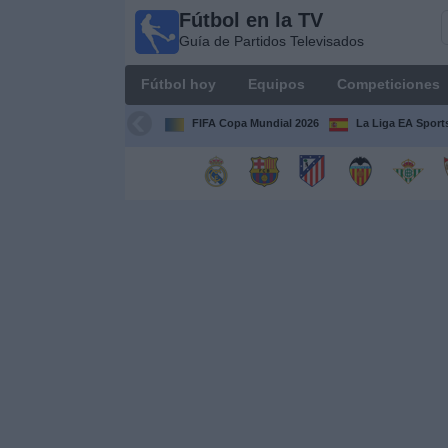
Fútbol en la TV
Fútbol
Guía de Partidos Televisados
en la
TV
Fútbol hoy
Equipos
Competiciones
Guía de
Partidos
FIFA Copa Mundial 2026
La Liga EA Sport
Televisados
Fútbol
hoy
Equipos
Competiciones
Canales
TV
Otros