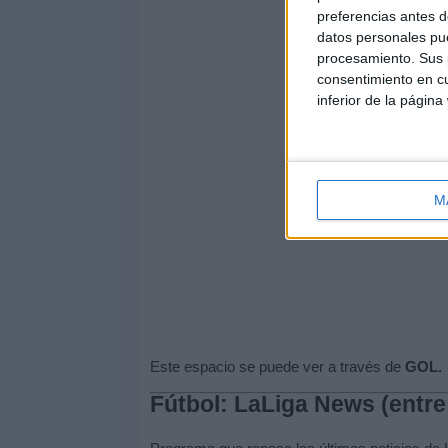
preferencias antes d
datos personales pue
procesamiento. Sus p
consentimiento en cu
inferior de la página
M
Este espacio se puede ver a través de
GOL.
Fútbol: LaLiga News (entre