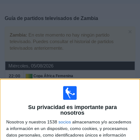
Deportes
Guía de partidos televisados de
Zambia
Noticias
×
Zambia:
En este momento no hay ningún partido
Widget
televisado. Puedes consultar el historial de partidos
televisados anteriormente.
Miércoles, 05/08/2026
22:00
Copa África Femenina
Fase de grupos
Malaui
Zambia
Su privacidad es importante para
CAF TV YouTube
nosotros
Nosotros y nuestros 1538
socios
almacenamos y/o accedemos
Sábado, 01/08/2026
a información en un dispositivo, como cookies, y procesamos
datos personales, como identificadores únicos e información
22:00
Copa África Femenina