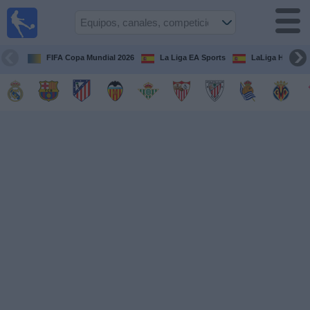
Fútbol
en la
TV
FIFA Copa Mundial 2026
La Liga EA Sports
LaLiga Hypermo
Guía de
Partidos
Televisados
Fútbol
hoy
Equipos
Competiciones
Canales
TV
Otros