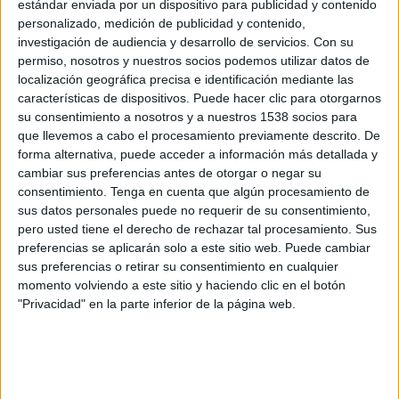
estándar enviada por un dispositivo para publicidad y contenido
Fase de grupos
personalizado, medición de publicidad y contenido,
investigación de audiencia y desarrollo de servicios.
Con su
Nigeria
permiso, nosotros y nuestros socios podemos utilizar datos de
Zambia
localización geográfica precisa e identificación mediante las
CAF TV YouTube
características de dispositivos. Puede hacer clic para otorgarnos
su consentimiento a nosotros y a nuestros 1538 socios para
Martes, 28/07/2026
que llevemos a cabo el procesamiento previamente descrito. De
forma alternativa, puede acceder a información más detallada y
19:00
Copa África Femenina
cambiar sus preferencias antes de otorgar o negar su
Fase de grupos
consentimiento.
Tenga en cuenta que algún procesamiento de
sus datos personales puede no requerir de su consentimiento,
Zambia
pero usted tiene el derecho de rechazar tal procesamiento. Sus
Egipto
preferencias se aplicarán solo a este sitio web. Puede cambiar
CAF TV YouTube
sus preferencias o retirar su consentimiento en cualquier
momento volviendo a este sitio y haciendo clic en el botón
"Privacidad" en la parte inferior de la página web.