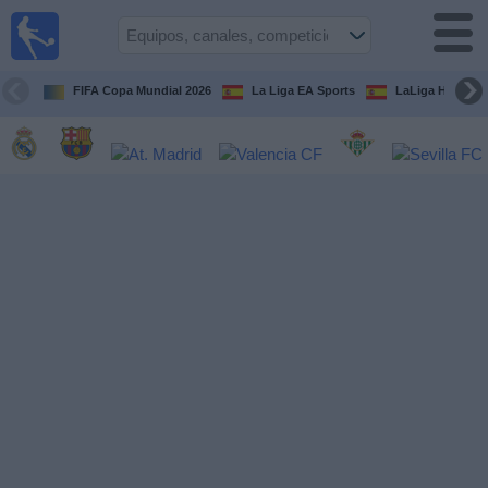
Fútbol
en la
TV
FIFA Copa Mundial 2026
La Liga EA Sports
LaLiga Hypermo
Guía de
Partidos
Televisados
Fútbol
hoy
Equipos
Competiciones
Canales
TV
Otros