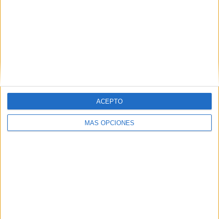
Qingdao Huanghai
1 (100%)
Ver ranking completo
RANKING POR COMPETICIONES
Chinese Super League
1 (100%)
Ver ranking completo
ACEPTO
Nº DE PARTIDOS POR DÍA DE LA SEMANA
MÁS OPCIONES
LUNES
MARTES
MIÉRCOLES
JUEVES
VIERNES
-
-
-
-
-
- %
- %
- %
- %
- %
SÁBADO
DOMINGO
1
-
100%
- %