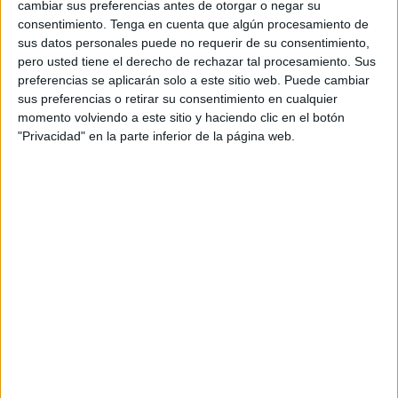
cambiar sus preferencias antes de otorgar o negar su
A fecha de hoy
07/08/2026
y desde que esta web recoge los datos
consentimiento.
Tenga en cuenta que algún procesamiento de
estadísticos de cuándo y dónde se televisan los partidos de
Fútbol
del
sus datos personales puede no requerir de su consentimiento,
equipo
Wuhan Yangtze River
en
España
, que fue el
25/07/2020
,
pero usted tiene el derecho de rechazar tal procesamiento. Sus
podemos dar los siguientes datos:
preferencias se aplicarán solo a este sitio web. Puede cambiar
1
sus preferencias o retirar su consentimiento en cualquier
momento volviendo a este sitio y haciendo clic en el botón
"Privacidad" en la parte inferior de la página web.
PARTIDOS TELEVISADOS
1 partidos en abierto
100%
0 partidos de pago
0%
ÚLTIMO PARTIDO EN ABIERTO
Wuhan Yangtze River - Qingdao Huanghai
25/07/2020 Chinese Super League por Chinese Football League
YouTube
RANKING POR CANALES
Chinese Football League YouTube
1 (100%)