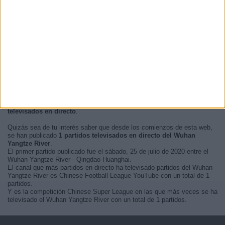
En este momento, no hay
partidos de fútbol televisados en directo
del Wuhan Yangtze River
pero te mostramos un historial con la
guía
en TV
de los últimos partidos que se pudo ver del
Wuhan Yangtze
River por televisión
.
Actualizaremos está
agenda del Wuhan Yangtze River en TV
cuando
nos confirmen desde medios oficiales, los próximos
partidos
televisados en directo
.
Quizás sea de tu interés saber que desde los comienzos de esta web,
se han publicado
1 partidos televisados en directo del Wuhan
Yangtze River
.
El primer partido publicado fue el sábado, 25 de julio de 2020 entre el
Wuhan Yangtze River - Qingdao Huanghai.
El canal que más partidos en directo ha televisado partidos del Wuhan
Yangtze River es Chinese Football League YouTube con un total de 1
partidos.
Y es la competición Chinese Super League en las que más veces se ha
televisado el Wuhan Yangtze River con un total de 1 partidos.