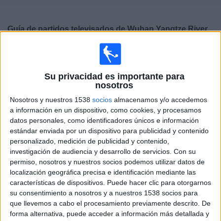
Deportes
Guía de partidos televisados de
Wuhan Yangtze River
Noticias
×
Wuhan Yangtze River:
En este momento no hay
Widget
ningún partido televisado. Puedes consultar el historial
Su privacidad es importante para
de partidos televisados anteriormente.
nosotros
Nosotros y nuestros 1538
socios
almacenamos y/o accedemos
Sábado, 25/07/2020
a información en un dispositivo, como cookies, y procesamos
14:30
datos personales, como identificadores únicos e información
Chinese Super League
estándar enviada por un dispositivo para publicidad y contenido
Wuhan Yangtze River
personalizado, medición de publicidad y contenido,
investigación de audiencia y desarrollo de servicios.
Con su
Qingdao Huanghai
permiso, nosotros y nuestros socios podemos utilizar datos de
Chinese Football League YouTube
localización geográfica precisa e identificación mediante las
características de dispositivos. Puede hacer clic para otorgarnos
su consentimiento a nosotros y a nuestros 1538 socios para
DATOS ESTADÍSTICOS DEL EQUIPO WUHAN YANGTZE
que llevemos a cabo el procesamiento previamente descrito. De
RIVER EN TELEVISIÓN EN ESPAÑA
forma alternativa, puede acceder a información más detallada y