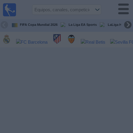
Fútbol
en la
TV
FIFA Copa Mundial 2026
La Liga EA Sports
LaLiga Hypermo
Guía de
Partidos
Televisados
Fútbol
hoy
Equipos
Competiciones
Canales
TV
Otros