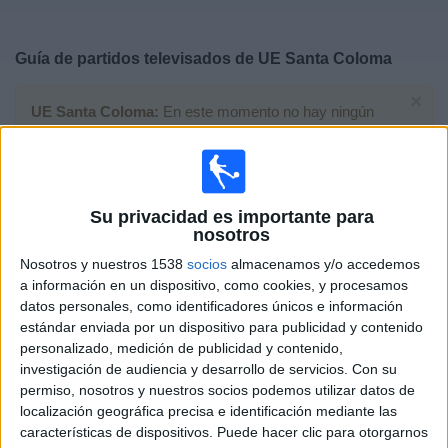
Deportes
Guía de partidos televisados de
UE Santa Coloma
Noticias
×
UE Santa Coloma:
En este momento no hay ningún
Widget
partido televisado. Puedes consultar el historial de
partidos televisados anteriormente.
Domingo, 10/05/2026
Su privacidad es importante para
nosotros
11:00
Primera División Andorra
Nosotros y nuestros 1538
socios
almacenamos y/o accedemos
Esperança d'Andorra
a información en un dispositivo, como cookies, y procesamos
datos personales, como identificadores únicos e información
UE Santa Coloma
estándar enviada por un dispositivo para publicidad y contenido
FIFA+
personalizado, medición de publicidad y contenido,
investigación de audiencia y desarrollo de servicios.
Con su
Domingo, 12/04/2026
permiso, nosotros y nuestros socios podemos utilizar datos de
localización geográfica precisa e identificación mediante las
13:15
Primera División Andorra
características de dispositivos. Puede hacer clic para otorgarnos