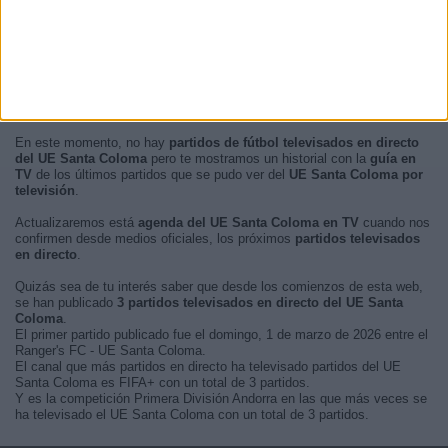
En este momento, no hay
partidos de fútbol televisados en directo
del UE Santa Coloma
pero te mostramos un historial con la
guía en
TV
de los últimos partidos que se pudo ver del
UE Santa Coloma por
televisión
.
Actualizaremos está
agenda del UE Santa Coloma en TV
cuando nos
confirmen desde medios oficiales, los próximos
partidos televisados
en directo
.
Quizás sea de tu interés saber que desde los comienzos de esta web,
se han publicado
3 partidos televisados en directo del UE Santa
Coloma
.
El primer partido publicado fue el domingo, 1 de marzo de 2026 entre el
Ranger's FC - UE Santa Coloma.
El canal que más partidos en directo ha televisado partidos del UE
Santa Coloma es FIFA+ con un total de 3 partidos.
Y es la competición Primera División Andorra en las que más veces se
ha televisado el UE Santa Coloma con un total de 3 partidos.