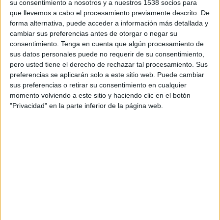
su consentimiento a nosotros y a nuestros 1538 socios para
UE Santa Coloma
que llevemos a cabo el procesamiento previamente descrito. De
Inter Club d'Escaldes
forma alternativa, puede acceder a información más detallada y
FIFA+
cambiar sus preferencias antes de otorgar o negar su
consentimiento.
Tenga en cuenta que algún procesamiento de
Domingo, 01/03/2026
sus datos personales puede no requerir de su consentimiento,
pero usted tiene el derecho de rechazar tal procesamiento. Sus
13:15
Primera División Andorra
preferencias se aplicarán solo a este sitio web. Puede cambiar
sus preferencias o retirar su consentimiento en cualquier
Ranger's FC
momento volviendo a este sitio y haciendo clic en el botón
UE Santa Coloma
"Privacidad" en la parte inferior de la página web.
DAZN App Gratis (Ver gratis)
FIFA+
DATOS ESTADÍSTICOS DEL EQUIPO UE SANTA COLOMA
EN TELEVISIÓN EN ESPAÑA
A fecha de hoy
09/08/2026
y desde que esta web recoge los datos
estadísticos de cuándo y dónde se televisan los partidos de
Fútbol
del
equipo
UE Santa Coloma
en
España
, que fue el
01/02/2026
, podemos
dar los siguientes datos: