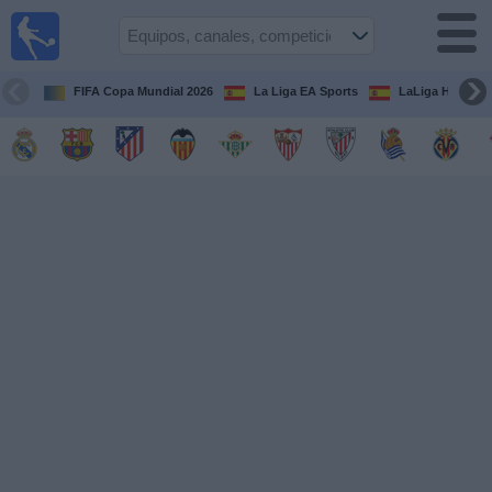
Fútbol
en la
TV
FIFA Copa Mundial 2026
La Liga EA Sports
LaLiga Hypermo
Guía de
Partidos
Televisados
Fútbol
hoy
Equipos
Competiciones
Canales
TV
Otros