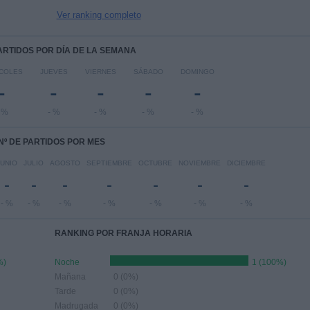
Ver ranking completo
PARTIDOS POR DÍA DE LA SEMANA
COLES
JUEVES
VIERNES
SÁBADO
DOMINGO
-
-
-
-
-
 %
- %
- %
- %
- %
Nº DE PARTIDOS POR MES
JUNIO
JULIO
AGOSTO
SEPTIEMBRE
OCTUBRE
NOVIEMBRE
DICIEMBRE
-
-
-
-
-
-
-
- %
- %
- %
- %
- %
- %
- %
RANKING POR FRANJA HORARIA
%)
Noche
1 (100%)
Mañana
0 (0%)
Tarde
0 (0%)
Madrugada
0 (0%)