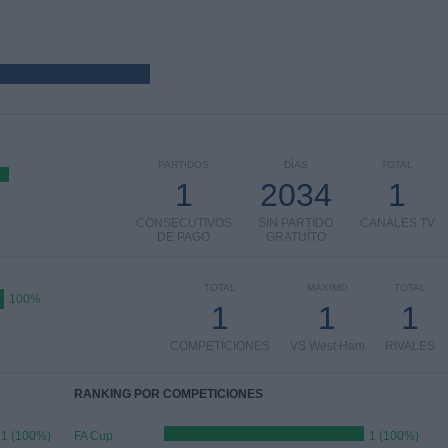
PARTIDOS
DÍAS
TOTAL
1
2034
1
CONSECUTIVOS
SIN PARTIDO
CANALES TV
DE PAGO
GRATUÍTO
TOTAL
MÁXIMO
TOTAL
100%
1
1
1
COMPETICIONES
VS West Ham
RIVALES
RANKING POR COMPETICIONES
1 (100%)
FA Cup
1 (100%)