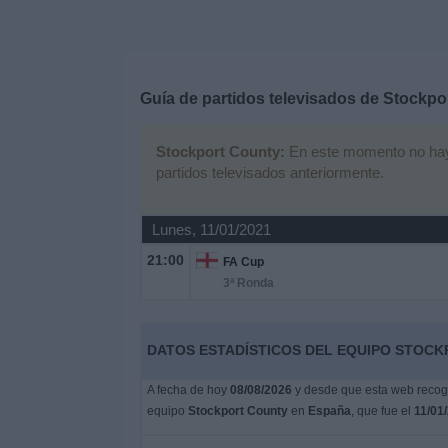
Deportes
Noticias
Guía de partidos televisados de
Stockpo
Widget
Stockport County:
En este momento no hay n
partidos televisados anteriormente.
Lunes, 11/01/2021
21:00
FA Cup
3ª Ronda
DATOS ESTADÍSTICOS DEL EQUIPO STOCK
A fecha de hoy
08/08/2026
y desde que esta web recoge
equipo
Stockport County
en
España
, que fue el
11/01