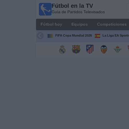
Fútbol en la TV
Fútbol
Guía de Partidos Televisados
en la
TV
Fútbol hoy
Equipos
Competiciones
Guía de
Partidos
FIFA Copa Mundial 2026
La Liga EA Sport
Televisados
Fútbol
hoy
Equipos
Competiciones
Canales
TV
Otros