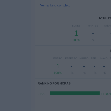
Ver ranking completo
Nº DE 
LUNES
MARTES
MIÉR
1
-
100%
- %
-
ENERO
FEBRERO
MARZO
ABRIL
MAYO
1
-
-
-
-
100%
- %
- %
- %
- %
RANKING POR HORAS
21:00
1 (100