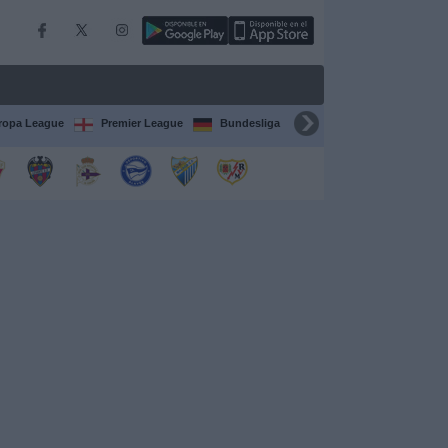
ropa League
Premier League
Bundesliga
Supercopa de España