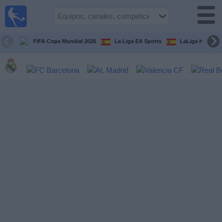
Fútbol
en la
TV
FIFA Copa Mundial 2026
La Liga EA Sports
LaLiga Hypermo
Guía de
Partidos
Televisados
Fútbol
hoy
Equipos
Competiciones
Canales
TV
Otros