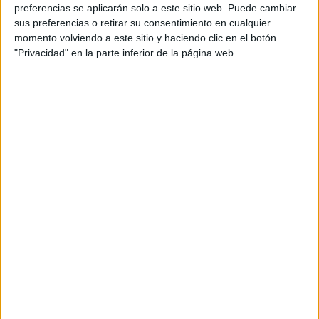
preferencias se aplicarán solo a este sitio web. Puede cambiar
sus preferencias o retirar su consentimiento en cualquier
momento volviendo a este sitio y haciendo clic en el botón
DATOS ESTADÍSTICOS DEL EQUIPO NICARAGUA EN
"Privacidad" en la parte inferior de la página web.
TELEVISIÓN EN ESPAÑA
A fecha de hoy
06/08/2026
y desde que esta web recoge los datos
estadísticos de cuándo y dónde se televisan los partidos de
Fútbol
del
equipo
Nicaragua
en
España
, que fue el
09/07/2017
, podemos dar los
siguientes datos:
64
PARTIDOS TELEVISADOS
59 partidos en abierto
92,19%
5 partidos de pago
7,81%
ÚLTIMO PARTIDO EN ABIERTO
Nicaragua - Dominica