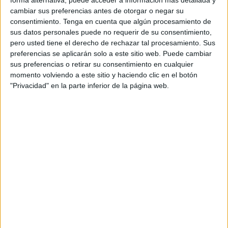
NA Hussein Dey
cambiar sus preferencias antes de otorgar o negar su
MCB Oued Sly
consentimiento.
Tenga en cuenta que algún procesamiento de
FIFA+
sus datos personales puede no requerir de su consentimiento,
pero usted tiene el derecho de rechazar tal procesamiento. Sus
preferencias se aplicarán solo a este sitio web. Puede cambiar
DATOS ESTADÍSTICOS DEL EQUIPO NA HUSSEIN DEY EN
sus preferencias o retirar su consentimiento en cualquier
TELEVISIÓN EN ESPAÑA
momento volviendo a este sitio y haciendo clic en el botón
"Privacidad" en la parte inferior de la página web.
A fecha de hoy
08/08/2026
y desde que esta web recoge los datos
estadísticos de cuándo y dónde se televisan los partidos de
Fútbol
del
equipo
NA Hussein Dey
en
España
, que fue el
09/05/2025
, podemos dar
los siguientes datos:
2
PARTIDOS TELEVISADOS
2 partidos en abierto
100%
0 partidos de pago
0%