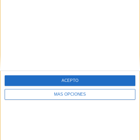
TOTAL
MÁXIMO
TOTAL
1
1
2
COMPETICIONES
VS JSM Tiaret
RIVALES
RANKING POR EQUIPOS
JSM Tiaret
1 (50%)
MCB Oued Sly
1 (50%)
Ver ranking completo
RANKING POR COMPETICIONES
ACEPTO
Ligue 2 Algeria
2 (100%)
MÁS OPCIONES
Ver ranking completo
Nº DE PARTIDOS POR DÍA DE LA SEMANA
LUNES
MARTES
MIÉRCOLES
JUEVES
VIERNES