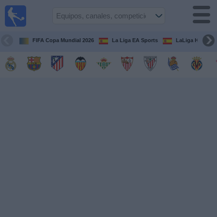
Fútbol
en la
TV
FIFA Copa Mundial 2026
La Liga EA Sports
LaLiga Hypermo
Guía de
Partidos
Televisados
Fútbol
hoy
Equipos
Competiciones
Canales
TV
Otros