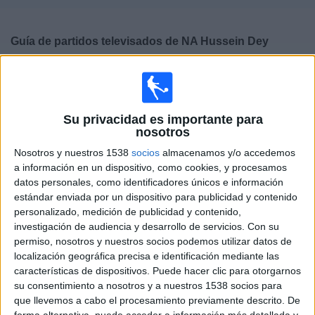
Deportes
Guía de partidos televisados de
NA Hussein Dey
Noticias
×
NA Hussein Dey:
En este momento no hay ningún
Widget
partido televisado. Puedes consultar el historial de
partidos televisados anteriormente.
Su privacidad es importante para
nosotros
Viernes, 16/05/2025
Nosotros y nuestros 1538
socios
almacenamos y/o accedemos
a información en un dispositivo, como cookies, y procesamos
17:00
Ligue 2 Algeria
datos personales, como identificadores únicos e información
estándar enviada por un dispositivo para publicidad y contenido
JSM Tiaret
personalizado, medición de publicidad y contenido,
NA Hussein Dey
investigación de audiencia y desarrollo de servicios.
Con su
FIFA+
permiso, nosotros y nuestros socios podemos utilizar datos de
localización geográfica precisa e identificación mediante las
Viernes, 09/05/2025
características de dispositivos. Puede hacer clic para otorgarnos
su consentimiento a nosotros y a nuestros 1538 socios para
17:00
Ligue 2 Algeria
que llevemos a cabo el procesamiento previamente descrito. De
forma alternativa, puede acceder a información más detallada y