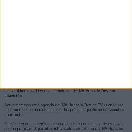
RANKING POR FRANJA HORARIA
Tarde
2 (100%)
Mañana
0 (0%)
Noche
0 (0%)
Madrugada
0 (0%)
En este momento, no hay
partidos de fútbol televisados en directo
del NA Hussein Dey
pero te mostramos un historial con la
guía en TV
de los últimos partidos que se pudo ver del
NA Hussein Dey por
televisión
.
Actualizaremos está
agenda del NA Hussein Dey en TV
cuando nos
confirmen desde medios oficiales, los próximos
partidos televisados
en directo
.
Quizás sea de tu interés saber que desde los comienzos de esta web,
se han publicado
2 partidos televisados en directo del NA Hussein