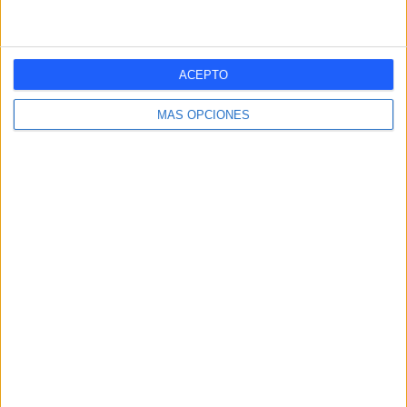
SEPTIEMBRE
OCTUBRE
NOVIEMBRE
DICIEMBRE
-
1
-
-
- %
100%
- %
- %
ACEPTO
RANKING POR HORAS
MÁS OPCIONES
23:00
1 (100%)
RANKING POR FRANJA HORARIA
Noche
1 (100%)
Mañana
0 (0%)
Tarde
0 (0%)
Madrugada
0 (0%)
En este momento, no hay
partidos de fútbol televisados en directo