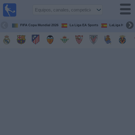
Fútbol
en la
TV
FIFA Copa Mundial 2026
La Liga EA Sports
LaLiga Hypermo
Guía de
Partidos
Televisados
Fútbol
hoy
Equipos
Competiciones
Canales
TV
Otros