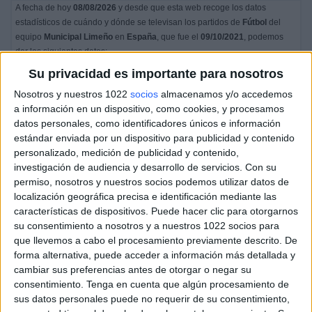
A fecha de hoy
08/08/2026
y desde que esta web recoge los datos
estadísticos de cuándo y dónde se televisan los partidos de
Fútbol
del
equipo
Municipal Limeño
en
España
, que fue el
09/10/2021
, podemos
dar los siguientes datos:
Su privacidad es importante para nosotros
1
Nosotros y nuestros 1022
socios
almacenamos y/o accedemos
a información en un dispositivo, como cookies, y procesamos
PARTIDOS TELEVISADOS
datos personales, como identificadores únicos e información
0 partidos en abierto
estándar enviada por un dispositivo para publicidad y contenido
0%
personalizado, medición de publicidad y contenido,
1 partidos de pago
investigación de audiencia y desarrollo de servicios.
Con su
100%
permiso, nosotros y nuestros socios podemos utilizar datos de
localización geográfica precisa e identificación mediante las
RANKING POR CANALES
características de dispositivos. Puede hacer clic para otorgarnos
su consentimiento a nosotros y a nuestros 1022 socios para
Fanatiz
1 (100%)
que llevemos a cabo el procesamiento previamente descrito. De
forma alternativa, puede acceder a información más detallada y
Ver ranking completo
cambiar sus preferencias antes de otorgar o negar su
consentimiento.
Tenga en cuenta que algún procesamiento de
PARTIDOS
DÍAS
TOTAL
sus datos personales puede no requerir de su consentimiento,