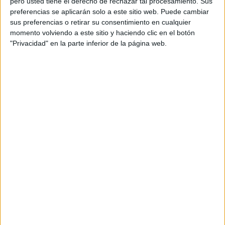
1
1763
1
pero usted tiene el derecho de rechazar tal procesamiento. Sus
preferencias se aplicarán solo a este sitio web. Puede cambiar
CONSECUTIVOS
SIN PARTIDO
CANALES TV
sus preferencias o retirar su consentimiento en cualquier
DE PAGO
GRATUÍTO
momento volviendo a este sitio y haciendo clic en el botón
"Privacidad" en la parte inferior de la página web.
1 partidos en local
100%
0 partidos de visitante
0%
TOTAL
MÁXIMO
TOTAL
1
1
1
COMPETICIONES
VS 11 Deportivo
RIVALES
RANKING POR EQUIPOS
11 Deportivo
1 (100%)
Ver ranking completo
RANKING POR COMPETICIONES