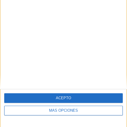
30/11/2025 Liga noruega por OneFootball
RANKING POR CANALES
OneFootball
128 (55,65%)
Eurosport Player
50 (21,74%)
Elevensports.com
38 (16,52%)
FIFA+
30 (13,04%)
M+ Liga de Campeones 3
28 (12,17%)
Ver ranking completo
PARTIDOS
DÍAS
TOTAL
0
248
31
CONSECUTIVOS
SIN PARTIDO
CANALES TV
DE PAGO
GRATUÍTO
ACEPTO
115 partidos en local
50%
MÁS OPCIONES
115 partidos de visitante
50%