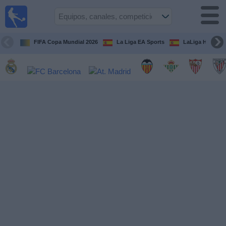
Fútbol
en la
TV
FIFA Copa Mundial 2026
La Liga EA Sports
LaLiga Hypermo
Guía de
Partidos
Televisados
Fútbol
hoy
Equipos
Competiciones
Canales
TV
Otros