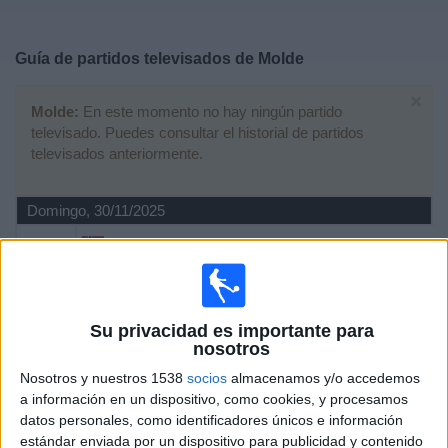
Deportes
Guía de partidos televisados de
Molde
Noticias
×
Molde:
En este momento no hay ningún partido
Widget
televisado. Puedes consultar el historial de partidos
televisados anteriormente.
Domingo, 30/11/2025
17:00
Liga noruega
Sarpsborg 08
Molde
Su privacidad es importante para
OneFootball
nosotros
Nosotros y nuestros 1538
socios
almacenamos y/o accedemos
Sábado, 22/11/2025
a información en un dispositivo, como cookies, y procesamos
18:00
Liga noruega
datos personales, como identificadores únicos e información
estándar enviada por un dispositivo para publicidad y contenido