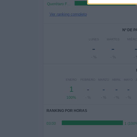
Querétaro Femenino
Ver ranking completo
Nº DE 
LUNES
MARTES
MIÉR
-
-
- %
- %
-
ENERO
FEBRERO
MARZO
ABRIL
MAYO
1
-
-
-
-
100%
- %
- %
- %
- %
RANKING POR HORAS
03:00
1 (100