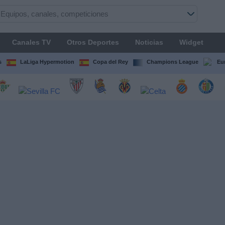
Canales TV
Otros Deportes
Noticias
Widget
s
LaLiga Hypermotion
Copa del Rey
Champions League
Eu