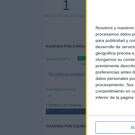
1
1 partidos en abierto
PARTIDOS TELEVISADOS
100%
0 partidos de pago
Nosotros y nuestro
0%
procesamos datos per
para publicidad y co
RANKING POR CANALES
desarrollo de servici
geográfica precisa e 
Somos FOX YouTube
otorgarnos su conse
1 (100%)
previamente descrito
preferencias antes d
Ver ranking completo
datos personales pue
procesamiento. Sus p
0 partidos en local
consentimiento en cu
0%
inferior de la página
1 partidos de visitante
RANKING POR EQUIPOS
M