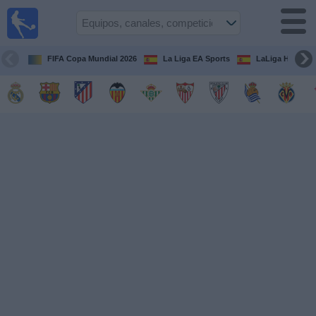
Fútbol
en la
TV
FIFA Copa Mundial 2026
La Liga EA Sports
LaLiga Hypermo
Guía de
Partidos
Televisados
Fútbol
hoy
Equipos
Competiciones
Canales
TV
Otros