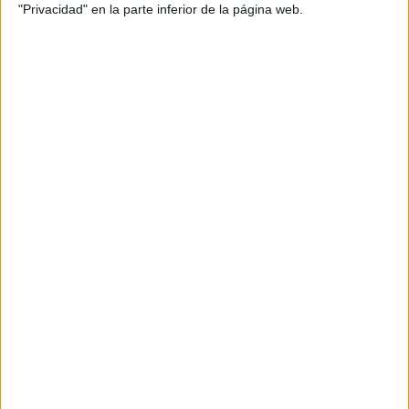
"Privacidad" en la parte inferior de la página web.
DATOS ESTADÍSTICOS DEL EQUIPO MAJD FC EN
TELEVISIÓN EN ESPAÑA
A fecha de hoy
10/08/2026
y desde que esta web recoge los datos
estadísticos de cuándo y dónde se televisan los partidos de
Fútbol
del
equipo
Majd FC
en
España
, que fue el
19/09/2025
, podemos dar los
siguientes datos:
27
PARTIDOS TELEVISADOS
27 partidos en abierto
100%
0 partidos de pago
0%
ÚLTIMO PARTIDO EN ABIERTO
Fujairah FC - Majd FC