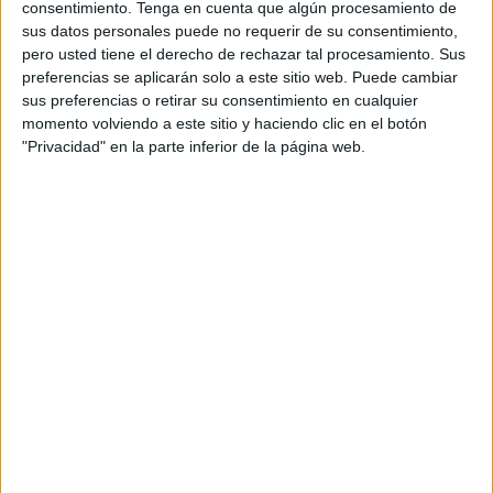
TELEVISIÓN EN ESPAÑA
consentimiento.
Tenga en cuenta que algún procesamiento de
sus datos personales puede no requerir de su consentimiento,
A fecha de hoy
08/08/2026
y desde que esta web recoge los datos
pero usted tiene el derecho de rechazar tal procesamiento. Sus
estadísticos de cuándo y dónde se televisan los partidos de
Fútbol
del
preferencias se aplicarán solo a este sitio web. Puede cambiar
equipo
Leixões SC
en
España
, que fue el
23/12/2023
, podemos dar los
sus preferencias o retirar su consentimiento en cualquier
siguientes datos:
momento volviendo a este sitio y haciendo clic en el botón
"Privacidad" en la parte inferior de la página web.
1
PARTIDOS TELEVISADOS
0 partidos en abierto
0%
1 partidos de pago
100%
RANKING POR CANALES
LaLiga+ Plus
1 (100%)
Ver ranking completo