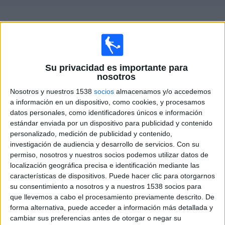
Deportes
Guía de partidos televisados de
Leixões SC
Noticias
×
Leixões SC:
En este momento no hay ningún partido
Widget
televisado. Puedes consultar el historial de partidos
Su privacidad es importante para
nosotros
televisados anteriormente.
Nosotros y nuestros 1538
socios
almacenamos y/o accedemos
a información en un dispositivo, como cookies, y procesamos
Sábado, 23/12/2023
datos personales, como identificadores únicos e información
21:30
Allianz Cup
estándar enviada por un dispositivo para publicidad y contenido
Fase de grupos
personalizado, medición de publicidad y contenido,
investigación de audiencia y desarrollo de servicios.
Con su
permiso, nosotros y nuestros socios podemos utilizar datos de
FC Porto
localización geográfica precisa e identificación mediante las
Leixões SC
características de dispositivos. Puede hacer clic para otorgarnos
LaLiga+ Plus
su consentimiento a nosotros y a nuestros 1538 socios para
que llevemos a cabo el procesamiento previamente descrito. De
forma alternativa, puede acceder a información más detallada y
DATOS ESTADÍSTICOS DEL EQUIPO LEIXÕES SC EN
cambiar sus preferencias antes de otorgar o negar su