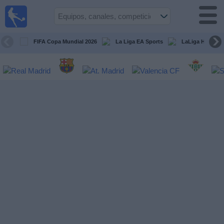
Fútbol
en la
TV
FIFA Copa Mundial 2026
La Liga EA Sports
LaLiga Hypermo
Guía de
Partidos
Televisados
Fútbol
hoy
Equipos
Competiciones
Canales
TV
Otros