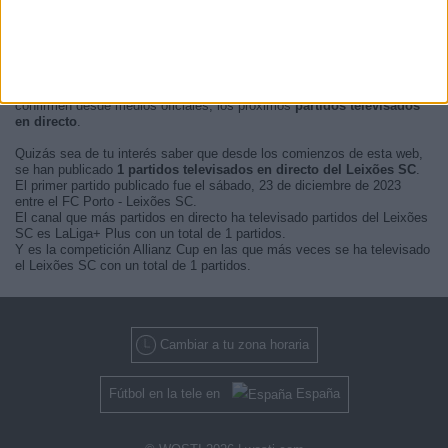
En este momento, no hay
partidos de fútbol televisados en directo
del Leixões SC
pero te mostramos un historial con la
guía en TV
de
los últimos partidos que se pudo ver del
Leixões SC por televisión
.
Actualizaremos está
agenda del Leixões SC en TV
cuando nos
confirmen desde medios oficiales, los próximos
partidos televisados
en directo
.
Quizás sea de tu interés saber que desde los comienzos de esta web,
se han publicado
1 partidos televisados en directo del Leixões SC
.
El primer partido publicado fue el sábado, 23 de diciembre de 2023
entre el FC Porto - Leixões SC.
El canal que más partidos en directo ha televisado partidos del Leixões
SC es LaLiga+ Plus con un total de 1 partidos.
Y es la competición Allianz Cup en las que más veces se ha televisado
el Leixões SC con un total de 1 partidos.
Cambiar a tu zona horaria
Fútbol en la tele en
España