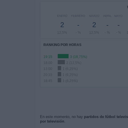
ENERO
FEBRERO
MARZO
ABRIL
MAYO
2
-
2
-
-
12,5%
- %
12,5%
- %
- %
RANKING POR HORAS
19:15
3 (18,75%)
18:00
2 (12,5%)
13:00
1 (6,25%)
20:15
1 (6,25%)
18:45
1 (6,25%)
En este momento, no hay
partidos de fútbol televi
por televisión
.