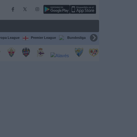
ropa League
Premier League
Bundesliga
Supercopa de España