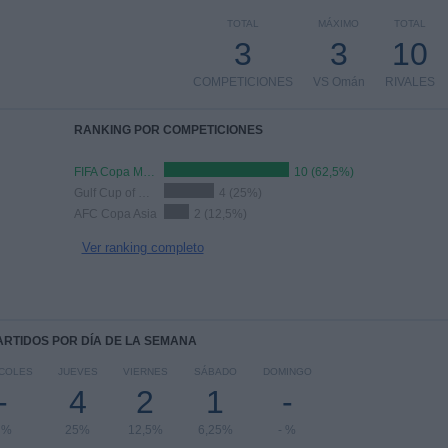
TOTAL
MÁXIMO
TOTAL
3
3
10
COMPETICIONES
VS Omán
RIVALES
RANKING POR COMPETICIONES
FIFA Copa Mundial 2026
10 (62,5%)
Gulf Cup of Nations
4 (25%)
AFC Copa Asia
2 (12,5%)
Ver ranking completo
PARTIDOS POR DÍA DE LA SEMANA
COLES
JUEVES
VIERNES
SÁBADO
DOMINGO
-
4
2
1
-
 %
25%
12,5%
6,25%
- %