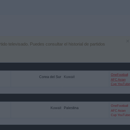
×
o televisado. Puedes consultar el historial de partidos
OneFootball
Corea del Sur
Kuwait
AFC Asian
Cup YouTube
OneFootball
Kuwait
Palestina
AFC Asian
Cup YouTube