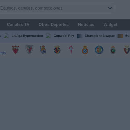
Canales TV
Otros Deportes
Noticias
Widget
s
LaLiga Hypermotion
Copa del Rey
Champions League
Eu