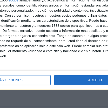
s 1538
socios
almacenamos y/o accedemos a información en un disposit
 EN TELEVISIÓN EN ESPAÑA
sonales, como identificadores únicos e información estándar enviada 
ntenido personalizado, medición de publicidad y contenido, investigaci
 los datos estadísticos de cuándo y dónde se televisan los partidos de
Fútbol
del
os.
Con su permiso, nosotros y nuestros socios podemos utilizar datos 
mos dar los siguientes datos:
identificación mediante las características de dispositivos. Puede hacer
ntimiento a nosotros y a nuestros 1538 socios para que llevemos a ca
. De forma alternativa, puede acceder a información más detallada y 
ÚLTIMO PARTIDO EN ABIERTO
e otorgar o negar su consentimiento.
Tenga en cuenta que algún proc
62,5%
de no requerir de su consentimiento, pero usted tiene el derecho de r
Corea del Sur - Kuwait
referencias se aplicarán solo a este sitio web. Puede cambiar sus pref
%
10/06/2025 FIFA Copa Mundial 2026 por
alquier momento volviendo a este sitio y haciendo clic en el botón "Pri
OneFootball, AFC Asian Cup YouTube
 web.
PARTIDOS
DÍAS
TOTAL
0
422
6
ÁS OPCIONES
ACEPTO
CONSECUTIVOS
SIN PARTIDO
CANALES TV
DE PAGO
GRATUÍTO