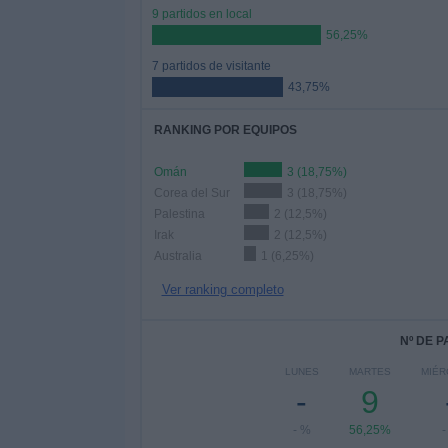
9 partidos en local
56,25%
7 partidos de visitante
43,75%
RANKING POR EQUIPOS
Omán
3 (18,75%)
Corea del Sur
3 (18,75%)
Palestina
2 (12,5%)
Irak
2 (12,5%)
Australia
1 (6,25%)
Ver ranking completo
Nº DE 
LUNES
MARTES
MIÉR
-
9
- %
56,25%
-