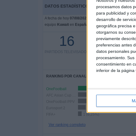
Nosotros y nuestro
DATOS ESTADÍSTICOS DEL EQUIPO KUWAIT
procesamos datos per
para publicidad y co
A fecha de hoy
07/08/2026
y desde que esta web recoge
desarrollo de servici
equipo
Kuwait
en
España
, que fue el
09/01/2015
, pode
geográfica precisa e 
otorgarnos su conse
16
previamente descrito
10 partidos en abierto
preferencias antes d
datos personales pue
PARTIDOS TELEVISADOS
6 partidos de pago
procesamiento. Sus p
37,5
consentimiento en cu
inferior de la página
RANKING POR CANALES
OneFootball
9 (56,25%)
AFC Asian Cup YouTube
7 (43,75%)
M
OneFootball PPV
4 (25%)
Eurosport 2
2 (12,5%)
FIFA+
1 (6,25%)
Ver ranking completo