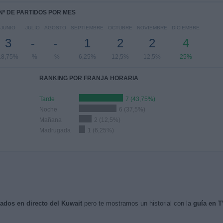
Nº DE PARTIDOS POR MES
JUNIO
JULIO
AGOSTO
SEPTIEMBRE
OCTUBRE
NOVIEMBRE
DICIEMBRE
3
-
-
1
2
2
4
18,75%
- %
- %
6,25%
12,5%
12,5%
25%
RANKING POR FRANJA HORARIA
Tarde
7 (43,75%)
Noche
6 (37,5%)
Mañana
2 (12,5%)
Madrugada
1 (6,25%)
sados en directo del Kuwait
pero te mostramos un historial con la
guía en T