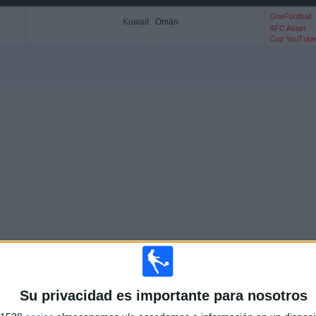
OneFootball
Kuwait
Omán
AFC Asian
Cup YouTube
Más días
Su privacidad es importante para nosotros