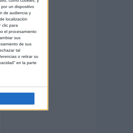
ivo, como cookies, y
por un dispositivo
ón de audiencia y
de localización
 clic para
bo el procesamiento
cambiar sus
esamiento de sus
echazar tal
erencias o retirar su
vacidad" en la parte