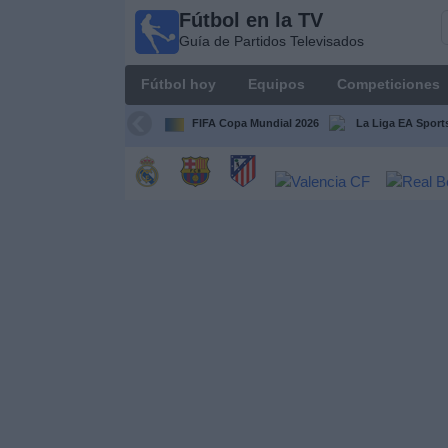
Fútbol en la TV
Fútbol
Guía de Partidos Televisados
en la
TV
Fútbol hoy
Equipos
Competiciones
Guía de
Partidos
FIFA Copa Mundial 2026
La Liga EA Sport
Televisados
Fútbol
hoy
Equipos
Competiciones
Canales
TV
Otros