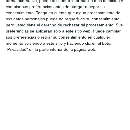
forma alternativa, puede acceder a información más detallada y
ÚLTIMO PARTIDO EN ABIERTO
cambiar sus preferencias antes de otorgar o negar su
consentimiento.
Tenga en cuenta que algún procesamiento de
JS Bordj Ménaïel - JS Djijel
sus datos personales puede no requerir de su consentimiento,
17/05/2025 Ligue 2 Algeria por FIFA+
pero usted tiene el derecho de rechazar tal procesamiento. Sus
preferencias se aplicarán solo a este sitio web. Puede cambiar
RANKING POR CANALES
sus preferencias o retirar su consentimiento en cualquier
momento volviendo a este sitio y haciendo clic en el botón
FIFA+
2 (100%)
"Privacidad" en la parte inferior de la página web.
Ver ranking completo
PARTIDOS
DÍAS
TOTAL
0
447
1
CONSECUTIVOS
SIN PARTIDO
CANALES TV
DE PAGO
GRATUÍTO
1 partidos en local
50%
1 partidos de visitante
50%