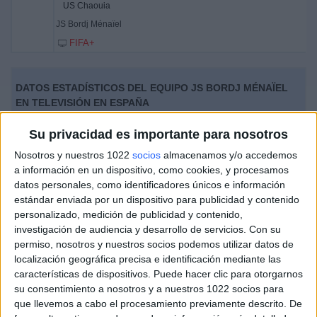
US Chaouia
JS Bordj Ménaïel
FIFA+
DATOS ESTADÍSTICOS DEL EQUIPO JS BORDJ MÉNAÏEL
EN TELEVISIÓN EN ESPAÑA
A fecha de hoy
08/08/2026
y desde que esta web recoge los datos
Su privacidad es importante para nosotros
estadísticos de cuándo y dónde se televisan los partidos de
Fútbol
del
Nosotros y nuestros 1022
socios
almacenamos y/o accedemos
equipo
JS Bordj Ménaïel
en
España
, que fue el
09/05/2025
, podemos dar
a información en un dispositivo, como cookies, y procesamos
los siguientes datos:
datos personales, como identificadores únicos e información
estándar enviada por un dispositivo para publicidad y contenido
2
personalizado, medición de publicidad y contenido,
investigación de audiencia y desarrollo de servicios.
Con su
PARTIDOS TELEVISADOS
permiso, nosotros y nuestros socios podemos utilizar datos de
localización geográfica precisa e identificación mediante las
2 partidos en abierto
características de dispositivos. Puede hacer clic para otorgarnos
100%
su consentimiento a nosotros y a nuestros 1022 socios para
0 partidos de pago
que llevemos a cabo el procesamiento previamente descrito. De
0%