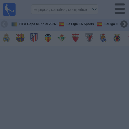
Fútbol
en la
TV
FIFA Copa Mundial 2026
La Liga EA Sports
LaLiga Hypermo
Guía de
Partidos
Televisados
Fútbol
hoy
Equipos
Competiciones
Canales
TV
Otros