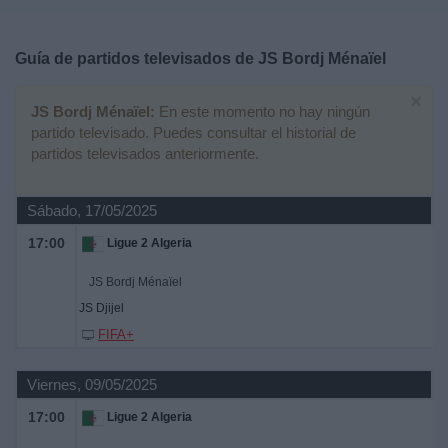
Deportes
Guía de partidos televisados de
JS Bordj Ménaïel
Noticias
×
JS Bordj Ménaïel:
En este momento no hay ningún
Widget
partido televisado. Puedes consultar el historial de
partidos televisados anteriormente.
Sábado, 17/05/2025
17:00
Ligue 2 Algeria
JS Bordj Ménaïel
JS Djijel
FIFA+
Viernes, 09/05/2025
17:00
Ligue 2 Algeria