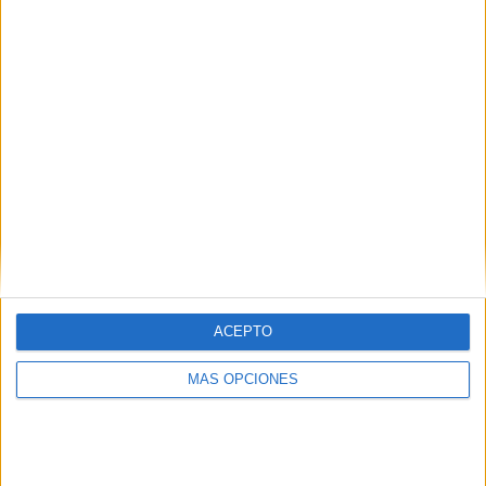
0%
2 partidos de visitante
100%
TOTAL
MÁXIMO
TOTAL
1
1
2
COMPETICIONES
VS Real Madrid
RIVALES
Academy
RANKING POR EQUIPOS
Real Madrid Academy
1 (50%)
Sevilla FC Academy
1 (50%)
ACEPTO
Ver ranking completo
MÁS OPCIONES
RANKING POR COMPETICIONES
LaLiga Futures
2 (100%)
Ver ranking completo