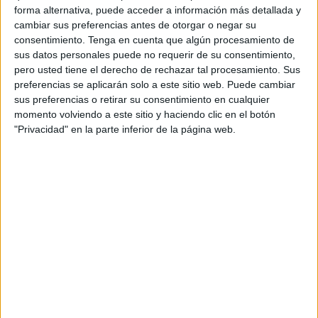
15:30
LaLiga Futures
forma alternativa, puede acceder a información más detallada y
cambiar sus preferencias antes de otorgar o negar su
consentimiento.
Tenga en cuenta que algún procesamiento de
sus datos personales puede no requerir de su consentimiento,
Real Madrid Academy
pero usted tiene el derecho de rechazar tal procesamiento. Sus
Ironbound
preferencias se aplicarán solo a este sitio web. Puede cambiar
La Sexta
LaLiga TV YouTube
sus preferencias o retirar su consentimiento en cualquier
momento volviendo a este sitio y haciendo clic en el botón
"Privacidad" en la parte inferior de la página web.
DATOS ESTADÍSTICOS DEL EQUIPO IRONBOUND EN
TELEVISIÓN EN ESPAÑA
A fecha de hoy
10/08/2026
y desde que esta web recoge los datos
estadísticos de cuándo y dónde se televisan los partidos de
Fútbol
del
equipo
Ironbound
en
España
, que fue el
24/06/2017
, podemos dar los
siguientes datos:
2
PARTIDOS TELEVISADOS
2 partidos en abierto