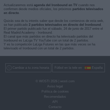
Actualizaremos está
agenda del Ironbound en TV
cuando nos
confirmen desde medios oficiales, los próximos
partidos televisados
en directo
.
Quizás sea de tu interés saber que desde los comienzos de esta web,
se han publicado
2 partidos televisados en directo del Ironbound
.
El primer partido publicado fue el sábado, 24 de junio de 2017 entre el
Real Madrid Academy - Ironbound.
El canal que más partidos en directo ha televisado partidos del
Ironbound es LaLiga TV YouTube con un total de 2 partidos.
Y es la competición LaLiga Futures en las que más veces se ha
televisado el Ironbound con un total de 2 partidos.
Cambiar a tu zona horaria
Fútbol en la tele en
España
© WOSTI 2026 |
wosti.com
Aviso legal
Política de cookies
Recomendados
API
Contacto