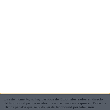
- %
- %
- %
- %
RANKING POR HORAS
17:00
1 (50%)
15:30
1 (50%)
RANKING POR FRANJA HORARIA
Tarde
2 (100%)
Mañana
0 (0%)
Noche
0 (0%)
Madrugada
0 (0%)
En este momento, no hay
partidos de fútbol televisados en directo
del Ironbound
pero te mostramos un historial con la
guía en TV
de los
últimos partidos que se pudo ver del
Ironbound por televisión
.