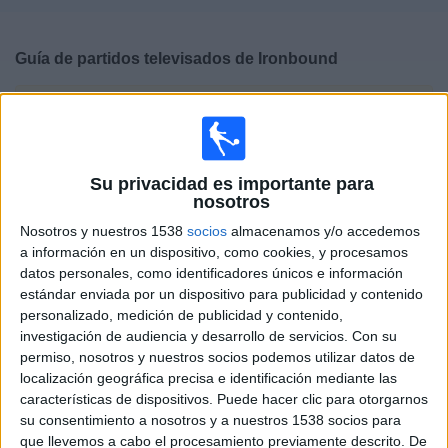
Deportes
Guía de partidos televisados de
Ironbound
Noticias
×
Ironbound:
En este momento no hay ningún partido
Widget
televisado. Puedes consultar el historial de partidos
televisados anteriormente.
Su privacidad es importante para
nosotros
Viernes, 08/06/2018
Nosotros y nuestros 1538
socios
almacenamos y/o accedemos
17:00
LaLiga Futures
a información en un dispositivo, como cookies, y procesamos
Fase de grupos
datos personales, como identificadores únicos e información
New Jersey 2018
estándar enviada por un dispositivo para publicidad y contenido
personalizado, medición de publicidad y contenido,
Sevilla FC Academy
investigación de audiencia y desarrollo de servicios.
Con su
Ironbound
permiso, nosotros y nuestros socios podemos utilizar datos de
LaLiga TV YouTube
localización geográfica precisa e identificación mediante las
características de dispositivos. Puede hacer clic para otorgarnos
su consentimiento a nosotros y a nuestros 1538 socios para
Sábado, 24/06/2017
que llevemos a cabo el procesamiento previamente descrito. De