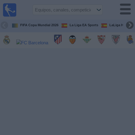
Fútbol
en la
TV
FIFA Copa Mundial 2026
La Liga EA Sports
LaLiga Hypermo
Guía de
Partidos
Televisados
Fútbol
hoy
Equipos
Competiciones
Canales
TV
Otros