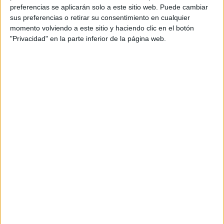
preferencias se aplicarán solo a este sitio web. Puede cambiar
sus preferencias o retirar su consentimiento en cualquier
momento volviendo a este sitio y haciendo clic en el botón
Más días
"Privacidad" en la parte inferior de la página web.
DATOS ESTADÍSTICOS DEL EQUIPO EA GUINGAMP EN
TELEVISIÓN EN ESPAÑA
A fecha de hoy
07/08/2026
y desde que esta web recoge los datos
estadísticos de cuándo y dónde se televisan los partidos de
Fútbol
del
equipo
EA Guingamp
en
España
, que fue el
18/09/2014
, podemos dar los
siguientes datos:
49
PARTIDOS TELEVISADOS
3 partidos en abierto
6,12%
46 partidos de pago
93,88%