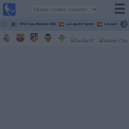
Fútbol
en la
TV
FIFA Copa Mundial 2026
La Liga EA Sports
LaLiga Hypermo
Guía de
Partidos
Televisados
Fútbol
hoy
Equipos
Competiciones
Canales
TV
Otros