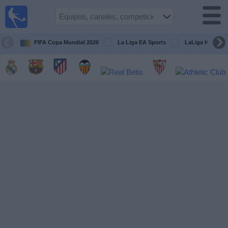
Fútbol
en la
TV
FIFA Copa Mundial 2026
La Liga EA Sports
LaLiga Hypermo
Guía de
Partidos
Televisados
Fútbol
hoy
Equipos
Competiciones
Canales
TV
Otros