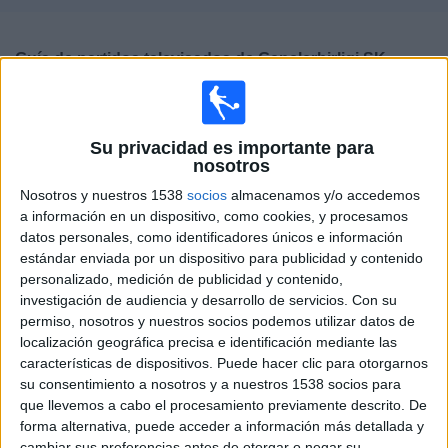
Deportes
Guía de partidos televisados de
Gençlerbirligi SK
Noticias
×
Gençlerbirligi SK:
En este momento no hay ningún
Widget
partido televisado. Puedes consultar el historial de
Su privacidad es importante para
partidos televisados anteriormente.
nosotros
Nosotros y nuestros 1538
socios
almacenamos y/o accedemos
Jueves, 28/07/2016
a información en un dispositivo, como cookies, y procesamos
datos personales, como identificadores únicos e información
19:00
Amistoso
estándar enviada por un dispositivo para publicidad y contenido
personalizado, medición de publicidad y contenido,
Gençlerbirligi SK
investigación de audiencia y desarrollo de servicios.
Con su
Córdoba
permiso, nosotros y nuestros socios podemos utilizar datos de
Cordobacf.com
localización geográfica precisa e identificación mediante las
características de dispositivos. Puede hacer clic para otorgarnos
su consentimiento a nosotros y a nuestros 1538 socios para
DATOS ESTADÍSTICOS DEL EQUIPO GENÇLERBIRLIGI SK
que llevemos a cabo el procesamiento previamente descrito. De
EN TELEVISIÓN EN ESPAÑA
forma alternativa, puede acceder a información más detallada y
cambiar sus preferencias antes de otorgar o negar su