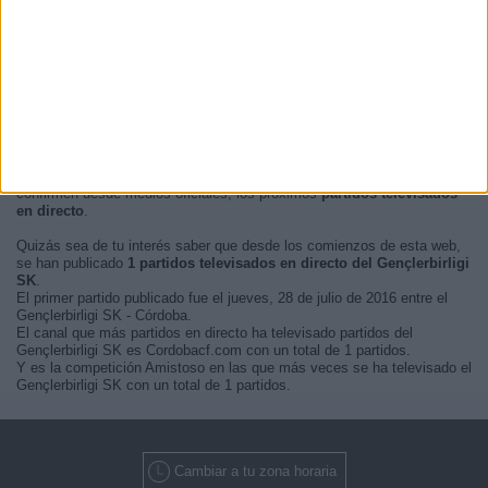
En este momento, no hay
partidos de fútbol televisados en directo
del Gençlerbirligi SK
pero te mostramos un historial con la
guía en
TV
de los últimos partidos que se pudo ver del
Gençlerbirligi SK por
televisión
.
Actualizaremos está
agenda del Gençlerbirligi SK en TV
cuando nos
confirmen desde medios oficiales, los próximos
partidos televisados
en directo
.
Quizás sea de tu interés saber que desde los comienzos de esta web,
se han publicado
1 partidos televisados en directo del Gençlerbirligi
SK
.
El primer partido publicado fue el jueves, 28 de julio de 2016 entre el
Gençlerbirligi SK - Córdoba.
El canal que más partidos en directo ha televisado partidos del
Gençlerbirligi SK es Cordobacf.com con un total de 1 partidos.
Y es la competición Amistoso en las que más veces se ha televisado el
Gençlerbirligi SK con un total de 1 partidos.
Cambiar a tu zona horaria