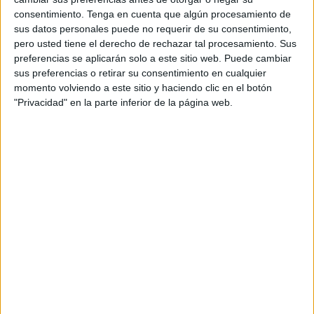
A fecha de hoy
08/08/2026
y desde que esta web recoge los datos
consentimiento.
Tenga en cuenta que algún procesamiento de
estadísticos de cuándo y dónde se televisan los partidos de
Fútbol
del
sus datos personales puede no requerir de su consentimiento,
equipo
Gençlerbirligi SK
en
España
, que fue el
28/07/2016
, podemos dar
pero usted tiene el derecho de rechazar tal procesamiento. Sus
los siguientes datos:
preferencias se aplicarán solo a este sitio web. Puede cambiar
sus preferencias o retirar su consentimiento en cualquier
1
momento volviendo a este sitio y haciendo clic en el botón
"Privacidad" en la parte inferior de la página web.
PARTIDOS TELEVISADOS
1 partidos en abierto
100%
0 partidos de pago
0%
ÚLTIMO PARTIDO EN ABIERTO
Gençlerbirligi SK - Córdoba
28/07/2016 Amistoso por Cordobacf.com
RANKING POR CANALES
Cordobacf.com
1 (100%)