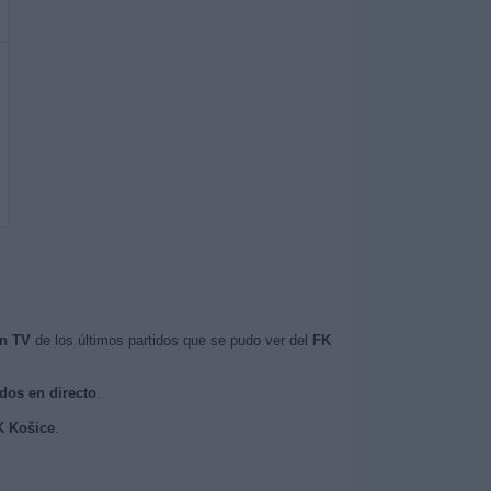
en TV
de los últimos partidos que se pudo ver del
FK
ados en directo
.
K Košice
.