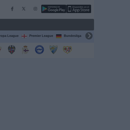
ropa League
Premier League
Bundesliga
Supercopa de España