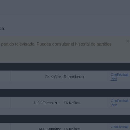
ce
×
rtido televisado. Puedes consultar el historial de partidos
OneFootball
FK Košice
Ruzomberok
PPV
OneFootball
1. FC Tatran Prešov
FK Košice
PPV
OneFootball
KFC Komárno
FK Košice