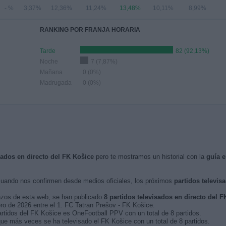
- %
3,37%
12,36%
11,24%
13,48%
10,11%
8,99%
RANKING POR FRANJA HORARIA
Tarde
82 (92,13%)
Noche
7 (7,87%)
Mañana
0 (0%)
Madrugada
0 (0%)
isados en directo del FK Košice
pero te mostramos un historial con la
guía 
uando nos confirmen desde medios oficiales, los próximos
partidos televis
nzos de esta web, se han publicado
8 partidos televisados en directo del F
ero de 2026 entre el 1. FC Tatran Prešov - FK Košice.
artidos del FK Košice es OneFootball PPV con un total de 8 partidos.
que más veces se ha televisado el FK Košice con un total de 8 partidos.