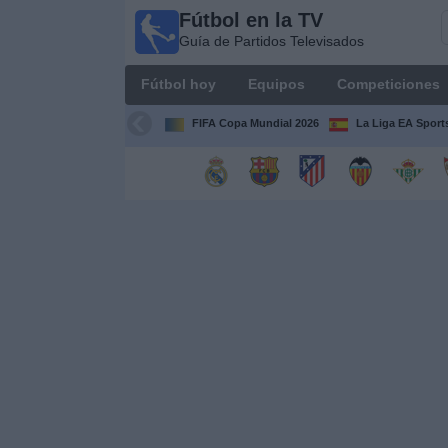
Fútbol en la TV
Fútbol
Guía de Partidos Televisados
en la
TV
Fútbol hoy
Equipos
Competiciones
Guía de
Partidos
FIFA Copa Mundial 2026
La Liga EA Sport
Televisados
Fútbol
hoy
Equipos
Competiciones
Canales
TV
Otros