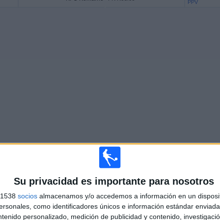
PPV
Más días
Su privacidad es importante para nosotros
s 1538
socios
almacenamos y/o accedemos a información en un disposit
ICE EN TELEVISIÓN EN ESPAÑA
sonales, como identificadores únicos e información estándar enviada 
ntenido personalizado, medición de publicidad y contenido, investigaci