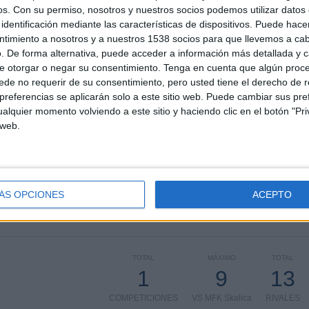
 los datos estadísticos de cuándo y dónde se televisan los partidos de
Fútbol
del
os.
Con su permiso, nosotros y nuestros socios podemos utilizar datos 
podemos dar los siguientes datos:
identificación mediante las características de dispositivos. Puede hacer
ntimiento a nosotros y a nuestros 1538 socios para que llevemos a ca
. De forma alternativa, puede acceder a información más detallada y 
ÚLTIMO PARTIDO EN ABIERTO
e otorgar o negar su consentimiento.
Tenga en cuenta que algún proc
94,38%
de no requerir de su consentimiento, pero usted tiene el derecho de r
MFK Zemplín Michalovce - FK Košice
referencias se aplicarán solo a este sitio web. Puede cambiar sus pref
28/02/2026 Superliga de Eslovaquia por
alquier momento volviendo a este sitio y haciendo clic en el botón "Pri
OneFootball PPV, OneFootball
 web.
PARTIDOS
DÍAS
TOTAL
5
160
2
ÁS OPCIONES
ACEPTO
CONSECUTIVOS
SIN PARTIDO
CANALES TV
DE PAGO
GRATUÍTO
TOTAL
MÁXIMO
TOTAL
1
9
13
COMPETICIONES
VS MFK Skalica
RIVALES