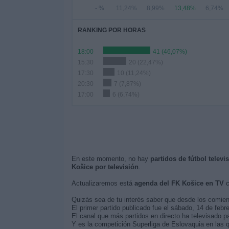
- %
11,24%
8,99%
13,48%
6,74%
RANKING POR HORAS
18:00
41 (46,07%)
15:30
20 (22,47%)
17:30
10 (11,24%)
20:30
7 (7,87%)
17:00
6 (6,74%)
En este momento, no hay
partidos de fútbol telev
Košice por televisión
.
Actualizaremos está
agenda del FK Košice en TV
c
Quizás sea de tu interés saber que desde los comie
El primer partido publicado fue el sábado, 14 de febr
El canal que más partidos en directo ha televisado p
Y es la competición Superliga de Eslovaquia en las 