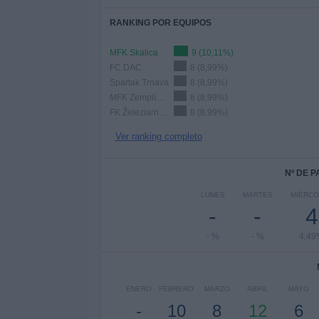
RANKING POR EQUIPOS
MFK Skalica
9 (10,11%)
FC DAC
8 (8,99%)
Spartak Trnava
8 (8,99%)
MFK Zemplín Michalovce
8 (8,99%)
FK Železiarne Podbrezová
8 (8,99%)
Ver ranking completo
Nº DE 
LUNES
MARTES
MIÉRCO
-
-
4
- %
- %
4,49
ENERO
FEBRERO
MARZO
ABRIL
MAYO
-
10
8
12
6