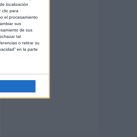
de localización
 clic para
bo el procesamiento
cambiar sus
esamiento de sus
echazar tal
erencias o retirar su
vacidad" en la parte