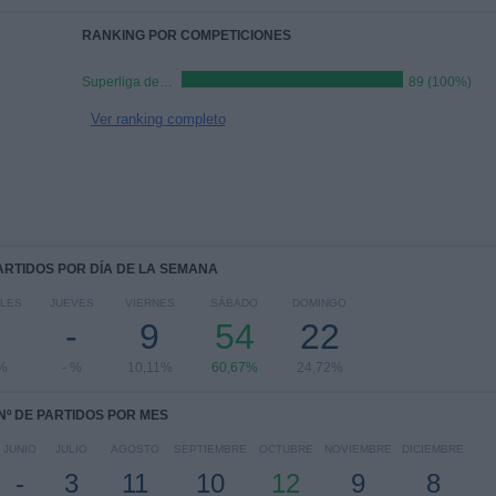
RANKING POR COMPETICIONES
Superliga de Eslovaquia
89 (100%)
Ver ranking completo
PARTIDOS POR DÍA DE LA SEMANA
LES
JUEVES
VIERNES
SÁBADO
DOMINGO
-
9
54
22
%
- %
10,11%
60,67%
24,72%
Nº DE PARTIDOS POR MES
JUNIO
JULIO
AGOSTO
SEPTIEMBRE
OCTUBRE
NOVIEMBRE
DICIEMBRE
-
3
11
10
12
9
8