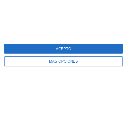
Benfica
1 (100%)
Ver ranking completo
RANKING POR COMPETICIONES
Copa de Portugal
1 (100%)
ACEPTO
Ver ranking completo
MÁS OPCIONES
Nº DE PARTIDOS POR DÍA DE LA SEMANA
LUNES
MARTES
MIÉRCOLES
JUEVES
VIERNES
-
-
1
-
-
- %
- %
100%
- %
- %
SÁBADO
DOMINGO
-
-
- %
- %