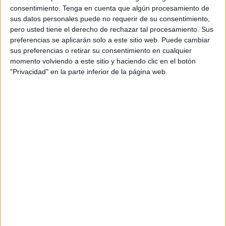
consentimiento.
Tenga en cuenta que algún procesamiento de
A fecha de hoy
08/08/2026
y desde que esta web recoge los datos
sus datos personales puede no requerir de su consentimiento,
estadísticos de cuándo y dónde se televisan los partidos de
Fútbol
del
pero usted tiene el derecho de rechazar tal procesamiento. Sus
equipo
Tirsense
en
España
, que fue el
09/04/2025
, podemos dar los
preferencias se aplicarán solo a este sitio web. Puede cambiar
siguientes datos:
sus preferencias o retirar su consentimiento en cualquier
momento volviendo a este sitio y haciendo clic en el botón
1
"Privacidad" en la parte inferior de la página web.
PARTIDOS TELEVISADOS
1 partidos en abierto
100%
0 partidos de pago
0%
ÚLTIMO PARTIDO EN ABIERTO
Tirsense - Benfica
09/04/2025 Copa de Portugal por RTP Internacional, RTP Play
Internacional
RANKING POR CANALES