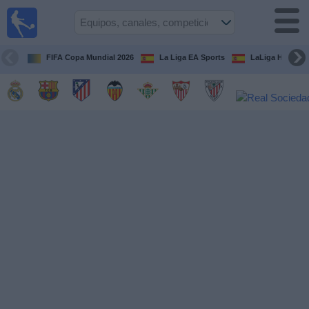
Fútbol
en la
TV
FIFA Copa Mundial 2026
La Liga EA Sports
LaLiga Hypermo
Guía de
Partidos
Televisados
Fútbol
hoy
Equipos
Competiciones
Canales
TV
Otros