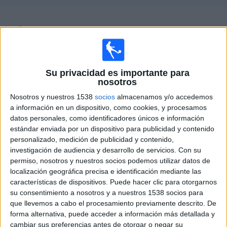
Deportes
Guía de partidos televisados de
Tirsense
Noticias
×
Tirsense:
En este momento no hay ningún partido
Widget
televisado. Puedes consultar el historial de partidos
Su privacidad es importante para
televisados anteriormente.
nosotros
Nosotros y nuestros 1538
socios
almacenamos y/o accedemos
Miércoles, 09/04/2025
a información en un dispositivo, como cookies, y procesamos
datos personales, como identificadores únicos e información
21:45
Copa de Portugal
estándar enviada por un dispositivo para publicidad y contenido
Semifinales
personalizado, medición de publicidad y contenido,
investigación de audiencia y desarrollo de servicios.
Con su
Tirsense
permiso, nosotros y nuestros socios podemos utilizar datos de
Benfica
localización geográfica precisa e identificación mediante las
RTP Internacional
RTP Play Internacional
características de dispositivos. Puede hacer clic para otorgarnos
su consentimiento a nosotros y a nuestros 1538 socios para
que llevemos a cabo el procesamiento previamente descrito. De
DATOS ESTADÍSTICOS DEL EQUIPO TIRSENSE EN
forma alternativa, puede acceder a información más detallada y
TELEVISIÓN EN ESPAÑA
cambiar sus preferencias antes de otorgar o negar su