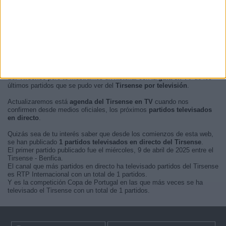
En este momento, no hay
partidos de fútbol televisados en directo
del Tirsense
pero te mostramos un historial con la
guía en TV
de los
últimos partidos que se pudo ver del
Tirsense por televisión
.
Actualizaremos está
agenda del Tirsense en TV
cuando nos
confirmen desde medios oficiales, los próximos
partidos televisados
en directo
.
Quizás sea de tu interés saber que desde los comienzos de esta web,
se han publicado
1 partidos televisados en directo del Tirsense
.
El primer partido publicado fue el miércoles, 9 de abril de 2025 entre el
Tirsense - Benfica.
El canal que más partidos en directo ha televisado partidos del Tirsense
es RTP Internacional con un total de 1 partidos.
Y es la competición Copa de Portugal en las que más veces se ha
televisado el Tirsense con un total de 1 partidos.