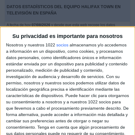
DATOS ESTADÍSTICOS DEL EQUIPO HALIFAX TOWN EN
TELEVISIÓN EN ESPAÑA
A fecha de hoy
07/08/2026
y desde que esta web recoge los datos
estadísticos de cuándo y dónde se televisan los partidos de
Fútbol
del
Su privacidad es importante para nosotros
equipo
Halifax Town
en
España
, que fue el
16/11/2024
, podemos dar los
siguientes datos:
Nosotros y nuestros 1022
socios
almacenamos y/o accedemos
a información en un dispositivo, como cookies, y procesamos
76
datos personales, como identificadores únicos e información
estándar enviada por un dispositivo para publicidad y contenido
personalizado, medición de publicidad y contenido,
PARTIDOS TELEVISADOS
investigación de audiencia y desarrollo de servicios.
Con su
0 partidos en abierto
permiso, nosotros y nuestros socios podemos utilizar datos de
0%
localización geográfica precisa e identificación mediante las
76 partidos de pago
características de dispositivos. Puede hacer clic para otorgarnos
100%
su consentimiento a nosotros y a nuestros 1022 socios para
que llevemos a cabo el procesamiento previamente descrito. De
RANKING POR CANALES
forma alternativa, puede acceder a información más detallada y
cambiar sus preferencias antes de otorgar o negar su
DAZN
76 (100%)
consentimiento.
Tenga en cuenta que algún procesamiento de
sus datos personales puede no requerir de su consentimiento,
Ver ranking completo