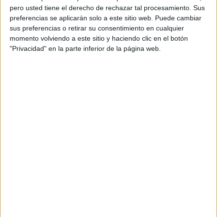
pero usted tiene el derecho de rechazar tal procesamiento. Sus
preferencias se aplicarán solo a este sitio web. Puede cambiar
PARTIDOS
DÍAS
TOTAL
sus preferencias o retirar su consentimiento en cualquier
76
628
1
momento volviendo a este sitio y haciendo clic en el botón
"Privacidad" en la parte inferior de la página web.
CONSECUTIVOS
SIN PARTIDO
CANALES TV
DE PAGO
GRATUÍTO
36 partidos en local
47,37%
40 partidos de visitante
52,63%
TOTAL
MÁXIMO
TOTAL
1
4
29
COMPETICIONES
VS Yeovil Town
RIVALES
RANKING POR EQUIPOS
Yeovil Town
4 (5,26%)
Forest Green Rovers
4 (5,26%)