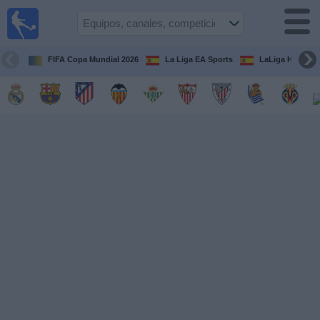
Fútbol
en la
TV
FIFA Copa Mundial 2026
La Liga EA Sports
LaLiga Hypermo
Guía de
Partidos
Televisados
Fútbol
hoy
Equipos
Competiciones
Canales
TV
Otros