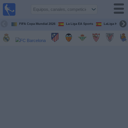
Fútbol
en la
TV
FIFA Copa Mundial 2026
La Liga EA Sports
LaLiga Hypermo
Guía de
Partidos
Televisados
Fútbol
hoy
Equipos
Competiciones
Canales
TV
Otros