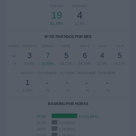
SÁBADO
DOMINGO
19
4
61,29%
12,9%
Nº DE PARTIDOS POR MES
ENERO
FEBRERO
MARZO
ABRIL
MAYO
JUNIO
JULIO
-
3
7
5
6
4
5
- %
9,68%
22,58%
16,13%
19,35%
12,9%
16,13%
AGOSTO
SEPTIEMBRE
OCTUBRE
NOVIEMBRE
DICIEMBRE
1
-
-
-
-
3,23%
- %
- %
- %
- %
RANKING POR HORAS
20:30
13 (41,94%)
20:00
3 (9,68%)
19:00
3 (9,68%)
00:00
3 (9,68%)