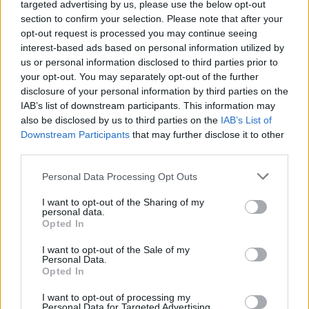
targeted advertising by us, please use the below opt-out
A fecha de hoy
07/08/2026
y desde que esta web recoge los datos
section to confirm your selection. Please note that after your
estadísticos de cuándo y dónde se televisan los partidos de
Fútbol
del
opt-out request is processed you may continue seeing
equipo
Dep. Armenio
en
España
, que fue el
23/03/2019
, podemos dar los
interest-based ads based on personal information utilized by
siguientes datos:
us or personal information disclosed to third parties prior to
your opt-out. You may separately opt-out of the further
31
disclosure of your personal information by third parties on the
IAB’s list of downstream participants. This information may
PARTIDOS TELEVISADOS
also be disclosed by us to third parties on the
IAB’s List of
Downstream Participants
that may further disclose it to other
28 partidos en abierto
third parties.
90,32%
3 partidos de pago
Personal Data Processing Opt Outs
9,68%
I want to opt-out of the Sharing of my
ÚLTIMO PARTIDO EN ABIERTO
personal data.
Opted In
Excursionistas - Dep. Armenio
01/08/2026 Primera B Argentina por LPF Play
I want to opt-out of the Sale of my
Personal Data.
RANKING POR CANALES
Opted In
I want to opt-out of processing my
LPF Play
28 (90,32%)
Personal Data for Targeted Advertising.