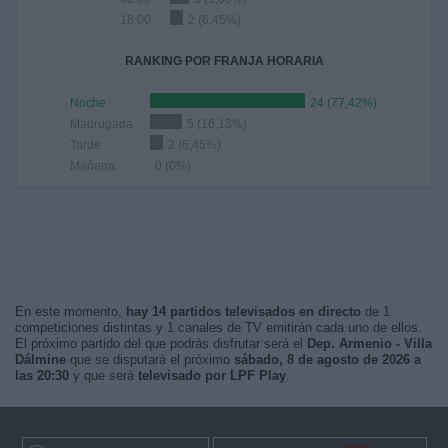
18:00
2 (6,45%)
RANKING POR FRANJA HORARIA
Noche
24 (77,42%)
Madrugada
5 (16,13%)
Tarde
2 (6,45%)
Mañana
0 (0%)
En este momento,
hay 14 partidos televisados en directo
de 1
competiciones distintas y 1 canales de TV emitirán cada uno de ellos.
El próximo partido del que podrás disfrutar será el
Dep. Armenio - Villa
Dálmine
que se disputará el próximo
sábado, 8 de agosto de 2026 a
las 20:30
y que será
televisado por LPF Play
.