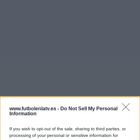
Más días
www.futbolenlatv.es -
Do Not Sell My Personal
Information
DATOS ESTADÍSTICOS DEL EQUIPO DEP. ARMENIO EN
If you wish to opt-out of the sale, sharing to third parties, or
TELEVISIÓN EN ESPAÑA
processing of your personal or sensitive information for