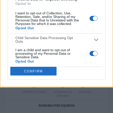
Fanatiz
3 (9,68%)
Opted In
Ver ranking completo
I want to opt-out of Collection, Use,
Retention, Sale, and/or Sharing of my
Personal Data that Is Unrelated with the
PARTIDOS
DÍAS
TOTAL
Purposes for which it was collected.
Opted Out
0
6
2
Child Sensitive Data Processing Opt
CONSECUTIVOS
SIN PARTIDO
CANALES TV
Outs
DE PAGO
GRATUÍTO
I am a child and want to opt-out of
14 partidos en local
processing of my Personal Data or
45,16%
Sensitive Data.
Opted Out
17 partidos de visitante
54,84%
CONFIRM
TOTAL
MÁXIMO
TOTAL
2
2
24
COMPETICIONES
VS Brown de
RIVALES
Adrogué
RANKING POR EQUIPOS