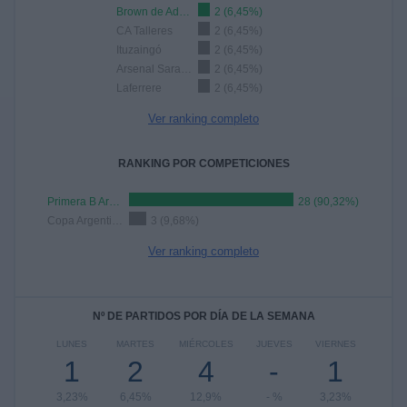
Brown de Adrogué
2 (6,45%)
CA Talleres
2 (6,45%)
Ituzaingó
2 (6,45%)
Arsenal Sarandí
2 (6,45%)
Laferrere
2 (6,45%)
Ver ranking completo
RANKING POR COMPETICIONES
Primera B Argentina
28 (90,32%)
Copa Argentina
3 (9,68%)
Ver ranking completo
Nº DE PARTIDOS POR DÍA DE LA SEMANA
LUNES
MARTES
MIÉRCOLES
JUEVES
VIERNES
1
2
4
-
1
3,23%
6,45%
12,9%
- %
3,23%