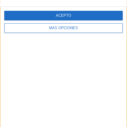
Nº DE PARTIDOS POR DÍA DE LA SEMANA
LUNES
MARTES
MIÉRCOLES
JUEVES
VIERNES
ACEPTO
-
-
-
-
1
MÁS OPCIONES
- %
- %
- %
- %
50%
SÁBADO
DOMINGO
-
1
- %
50%
Nº DE PARTIDOS POR MES
ENERO
FEBRERO
MARZO
ABRIL
MAYO
JUNIO
JULIO
AGOSTO
-
-
-
-
-
-
-
-
- %
- %
- %
- %
- %
- %
- %
- %
SEPTIEMBRE
OCTUBRE
NOVIEMBRE
DICIEMBRE
1
1
-
-
50%
50%
- %
- %