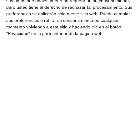
2
sus datos personales puede no requerir de su consentimiento,
pero usted tiene el derecho de rechazar tal procesamiento. Sus
PARTIDOS TELEVISADOS
preferencias se aplicarán solo a este sitio web. Puede cambiar
sus preferencias o retirar su consentimiento en cualquier
0 partidos en abierto
momento volviendo a este sitio y haciendo clic en el botón
0%
"Privacidad" en la parte inferior de la página web.
2 partidos de pago
100%
RANKING POR CANALES
Fanatiz
2 (100%)
Ver ranking completo
PARTIDOS
DÍAS
TOTAL
2
678
1
CONSECUTIVOS
SIN PARTIDO
CANALES TV
DE PAGO
GRATUÍTO
0 partidos en local
0%