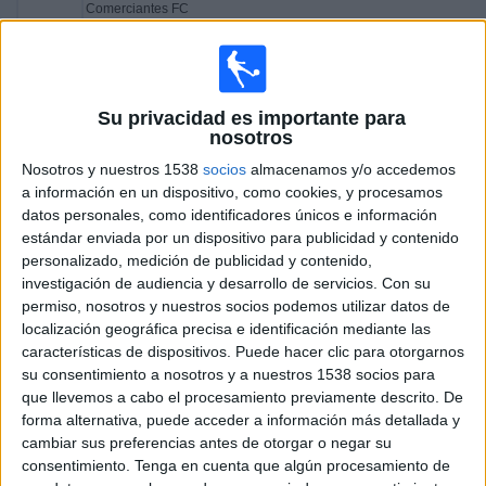
Comerciantes FC
Deportes
Fanatiz (Ver en directo)
Noticias
Viernes, 27/09/2024
Su privacidad es importante para
22:15
Liga 2 Perú
Widget
nosotros
Nosotros y nuestros 1538
socios
almacenamos y/o accedemos
AD Cantolao
a información en un dispositivo, como cookies, y procesamos
Comerciantes FC
datos personales, como identificadores únicos e información
Fanatiz (Ver en directo)
estándar enviada por un dispositivo para publicidad y contenido
personalizado, medición de publicidad y contenido,
investigación de audiencia y desarrollo de servicios.
Con su
DATOS ESTADÍSTICOS DEL EQUIPO COMERCIANTES FC
permiso, nosotros y nuestros socios podemos utilizar datos de
EN TELEVISIÓN EN ESPAÑA
localización geográfica precisa e identificación mediante las
características de dispositivos. Puede hacer clic para otorgarnos
A fecha de hoy
07/08/2026
y desde que esta web recoge los datos
su consentimiento a nosotros y a nuestros 1538 socios para
estadísticos de cuándo y dónde se televisan los partidos de
Fútbol
del
que llevemos a cabo el procesamiento previamente descrito. De
equipo
Comerciantes FC
en
España
, que fue el
27/09/2024
, podemos
forma alternativa, puede acceder a información más detallada y
dar los siguientes datos:
cambiar sus preferencias antes de otorgar o negar su
consentimiento.
Tenga en cuenta que algún procesamiento de