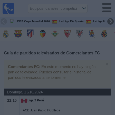
Fútbol
en la
TV
FIFA Copa Mundial 2026
La Liga EA Sports
LaLiga Hypermo
Guía de
Partidos
Televisados
Fútbol
hoy
Guía de partidos televisados de
Comerciantes FC
×
Equipos
Comerciantes FC:
En este momento no hay ningún
partido televisado. Puedes consultar el historial de
partidos televisados anteriormente.
Competiciones
Domingo, 13/10/2024
Canales
TV
22:15
Liga 2 Perú
ACD Juan Pablo II College
Otros