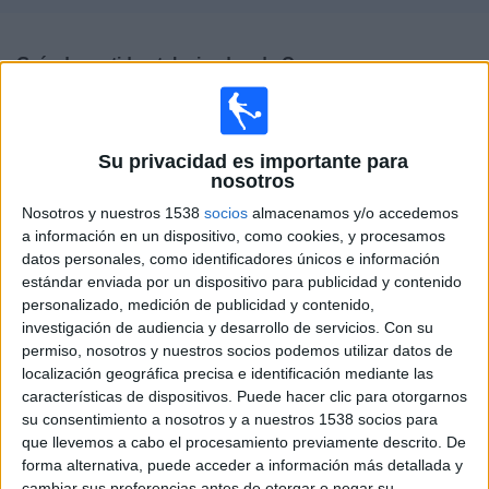
Deportes
Guía de partidos televisados de
Coerver
Noticias
×
Coerver:
En este momento no hay ningún partido
Widget
televisado. Puedes consultar el historial de partidos
Su privacidad es importante para
televisados anteriormente.
nosotros
Nosotros y nuestros 1538
socios
almacenamos y/o accedemos
Jueves, 23/03/2017
a información en un dispositivo, como cookies, y procesamos
datos personales, como identificadores únicos e información
18:45
Amistoso Infantil
estándar enviada por un dispositivo para publicidad y contenido
personalizado, medición de publicidad y contenido,
investigación de audiencia y desarrollo de servicios.
Con su
Real Madrid Academy
permiso, nosotros y nuestros socios podemos utilizar datos de
Coerver
localización geográfica precisa e identificación mediante las
características de dispositivos. Puede hacer clic para otorgarnos
Real Madrid TV
su consentimiento a nosotros y a nuestros 1538 socios para
que llevemos a cabo el procesamiento previamente descrito. De
forma alternativa, puede acceder a información más detallada y
DATOS ESTADÍSTICOS DEL EQUIPO COERVER EN
cambiar sus preferencias antes de otorgar o negar su