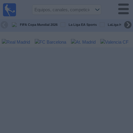
Fútbol
en la
TV
FIFA Copa Mundial 2026
La Liga EA Sports
LaLiga Hypermo
Guía de
Partidos
Televisados
Fútbol
hoy
Equipos
Competiciones
Canales
TV
Otros