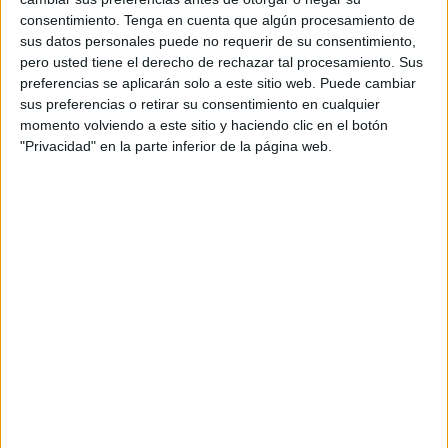
TELEVISIÓN EN ESPAÑA
consentimiento.
Tenga en cuenta que algún procesamiento de
sus datos personales puede no requerir de su consentimiento,
A fecha de hoy
09/08/2026
y desde que esta web recoge los datos
pero usted tiene el derecho de rechazar tal procesamiento. Sus
estadísticos de cuándo y dónde se televisan los partidos de
Fútbol
del
preferencias se aplicarán solo a este sitio web. Puede cambiar
equipo
Coerver
en
España
, que fue el
23/03/2017
, podemos dar los
sus preferencias o retirar su consentimiento en cualquier
siguientes datos:
momento volviendo a este sitio y haciendo clic en el botón
1
"Privacidad" en la parte inferior de la página web.
PARTIDOS TELEVISADOS
1 partidos en abierto
100%
0 partidos de pago
0%
ÚLTIMO PARTIDO EN ABIERTO
Real Madrid Academy - Coerver
23/03/2017 Amistoso Infantil por Real Madrid TV
RANKING POR CANALES