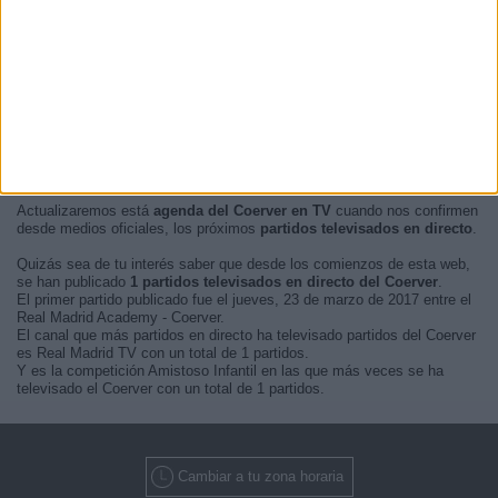
En este momento, no hay
partidos de fútbol televisados en directo
del Coerver
pero te mostramos un historial con la
guía en TV
de los
últimos partidos que se pudo ver del
Coerver por televisión
.
Actualizaremos está
agenda del Coerver en TV
cuando nos confirmen
desde medios oficiales, los próximos
partidos televisados en directo
.
Quizás sea de tu interés saber que desde los comienzos de esta web,
se han publicado
1 partidos televisados en directo del Coerver
.
El primer partido publicado fue el jueves, 23 de marzo de 2017 entre el
Real Madrid Academy - Coerver.
El canal que más partidos en directo ha televisado partidos del Coerver
es Real Madrid TV con un total de 1 partidos.
Y es la competición Amistoso Infantil en las que más veces se ha
televisado el Coerver con un total de 1 partidos.
Cambiar a tu zona horaria