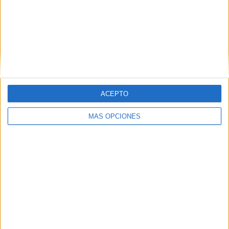
Real Madrid Academy
1 (100%)
Ver ranking completo
RANKING POR COMPETICIONES
Amistoso Infantil
1 (100%)
Ver ranking completo
ACEPTO
MÁS OPCIONES
Nº DE PARTIDOS POR DÍA DE LA SEMANA
LUNES
MARTES
MIÉRCOLES
JUEVES
VIERNES
-
-
-
1
-
- %
- %
- %
100%
- %
SÁBADO
DOMINGO
-
-
- %
- %