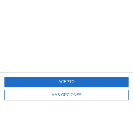
RANKING POR CANALES
Fanatiz
9 (100%)
Ver ranking completo
PARTIDOS
DÍAS
TOTAL
9
2693
1
CONSECUTIVOS
SIN PARTIDO
CANALES TV
DE PAGO
GRATUÍTO
4 partidos en local
ACEPTO
44,44%
5 partidos de visitante
MÁS OPCIONES
55,56%
TOTAL
MÁXIMO
TOTAL
1
1
9
COMPETICIONES
VS Newell's Old
RIVALES
Boys