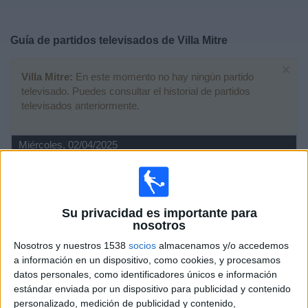
Deportes
Guía de partidos televisados de
Villa Mitre
Noticias
×
Villa Mitre:
En este momento no hay ningún partido
Widget
televisado. Puedes consultar el historial de partidos
televisados anteriormente.
Miércoles, 02/04/2025
00:00
Copa Argentina
1/32 de Final
Banfield
Su privacidad es importante para
nosotros
Villa Mitre
Fanatiz (Ver en directo)
Nosotros y nuestros 1538
socios
almacenamos y/o accedemos
a información en un dispositivo, como cookies, y procesamos
datos personales, como identificadores únicos e información
Jueves, 04/04/2024
estándar enviada por un dispositivo para publicidad y contenido
02:10
Copa Argentina
personalizado, medición de publicidad y contenido,