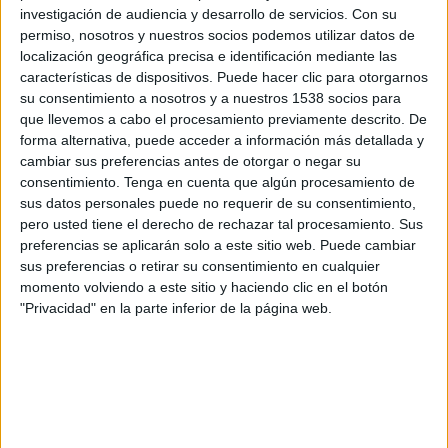
1/32 de Final
investigación de audiencia y desarrollo de servicios.
Con su
permiso, nosotros y nuestros socios podemos utilizar datos de
CA Huracán
localización geográfica precisa e identificación mediante las
características de dispositivos. Puede hacer clic para otorgarnos
Villa Mitre
su consentimiento a nosotros y a nuestros 1538 socios para
Fanatiz (Ver en directo)
que llevemos a cabo el procesamiento previamente descrito. De
forma alternativa, puede acceder a información más detallada y
Miércoles, 23/08/2023
cambiar sus preferencias antes de otorgar o negar su
consentimiento.
Tenga en cuenta que algún procesamiento de
19:00
Copa Argentina
sus datos personales puede no requerir de su consentimiento,
1/8 de final
pero usted tiene el derecho de rechazar tal procesamiento. Sus
preferencias se aplicarán solo a este sitio web. Puede cambiar
Villa Mitre
sus preferencias o retirar su consentimiento en cualquier
Chaco For Ever
momento volviendo a este sitio y haciendo clic en el botón
Fanatiz (Ver en directo)
"Privacidad" en la parte inferior de la página web.