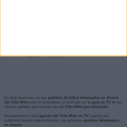
19:00
1 (11,11%)
21:00
1 (11,11%)
22:10
1 (11,11%)
RANKING POR FRANJA HORARIA
Noche
5 (55,56%)
Madrugada
3 (33,33%)
Tarde
1 (11,11%)
Mañana
0 (0%)
En este momento, no hay
partidos de fútbol televisados en directo
del Villa Mitre
pero te mostramos un historial con la
guía en TV
de los
últimos partidos que se pudo ver del
Villa Mitre por televisión
.
Actualizaremos está
agenda del Villa Mitre en TV
cuando nos
confirmen desde medios oficiales, los próximos
partidos televisados
en directo
.