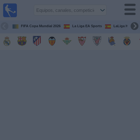
Fútbol
en la
TV
FIFA Copa Mundial 2026
La Liga EA Sports
LaLiga Hypermo
Guía de
Partidos
Televisados
Fútbol
hoy
Equipos
Competiciones
Canales
TV
Otros