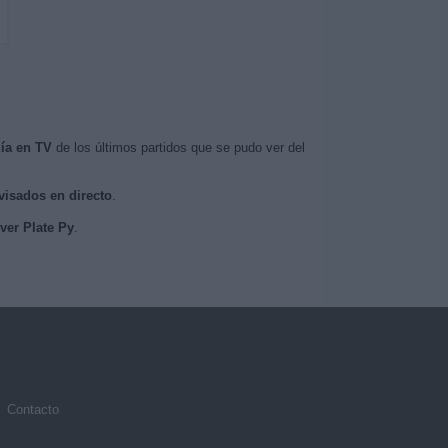
ía en TV
de los últimos partidos que se pudo ver del
evisados en directo
.
iver Plate Py
.
.
Contacto