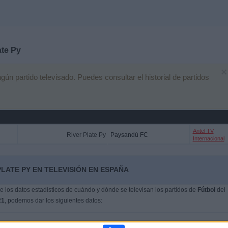
ate Py
×
n partido televisado. Puedes consultar el historial de partidos
Antel TV
River Plate Py
Paysandú FC
Internacional
LATE PY EN TELEVISIÓN EN ESPAÑA
 los datos estadísticos de cuándo y dónde se televisan los partidos de
Fútbol
del
21
, podemos dar los siguientes datos: