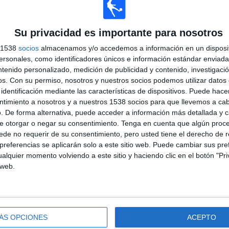
ÚLTIMO PARTIDO EN ABIERTO
River Plate Py - Paysandú FC
66,67%
Su privacidad es importante para nosotros
26/04/2026 Segunda Uruguay por Antel TV
Internacional
s 1538
socios
almacenamos y/o accedemos a información en un disposit
sonales, como identificadores únicos e información estándar enviada 
ntenido personalizado, medición de publicidad y contenido, investigaci
PARTIDOS
DÍAS
TOTAL
os.
Con su permiso, nosotros y nuestros socios podemos utilizar datos 
%)
0
101
3
identificación mediante las características de dispositivos. Puede hacer
%)
ntimiento a nosotros y a nuestros 1538 socios para que llevemos a ca
CONSECUTIVOS
SIN PARTIDO
CANALES TV
DE PAGO
GRATUÍTO
. De forma alternativa, puede acceder a información más detallada y 
e otorgar o negar su consentimiento.
Tenga en cuenta que algún proc
de no requerir de su consentimiento, pero usted tiene el derecho de r
referencias se aplicarán solo a este sitio web. Puede cambiar sus pref
TOTAL
MÁXIMO
TOTAL
alquier momento volviendo a este sitio y haciendo clic en el botón "Pri
2
2
2
 web.
COMPETICIONES
VS Corinthians
RIVALES
RANKING POR COMPETICIONES
ÁS OPCIONES
ACEPTO
Copa Sudamericana
2 (66,67%)