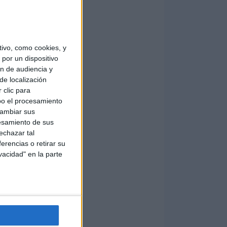
ivo, como cookies, y
por un dispositivo
ón de audiencia y
de localización
 clic para
bo el procesamiento
cambiar sus
esamiento de sus
echazar tal
erencias o retirar su
vacidad" en la parte