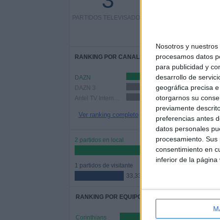
3
33,33%
PARTIDOS TELEVISADOS
2 partidos de pago
Nosotros y nuestro
procesamos datos per
RANKING POR CANALES
para publicidad y co
desarrollo de servici
DAZN
2 (66,67
geográfica precisa e 
DAZN 3
2 (66,67
otorgarnos su conse
Antel TV Internacional
1 (33,33%)
previamente descrito
Ver ranking completo
preferencias antes d
datos personales pue
procesamiento. Sus p
2 partidos en local
consentimiento en cu
66,67%
inferior de la página
1 partidos de visitante
33,33%
RANKING POR EQUIPOS
M
Corinthians
2 (66,67%)