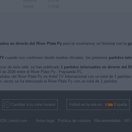
Mañana
0 (0%)
Noche
0 (0%)
sados en directo del River Plate Py
pero te mostramos un historial con la
gu
 TV
cuando nos confirmen desde medios oficiales, los próximos
partidos tel
nzos de esta web, se han publicado
1 partidos televisados en directo del R
il de 2026 entre el River Plate Py - Paysandú FC.
rtidos del River Plate Py es Antel TV Internacional con un total de 1 partidos
veces se ha televisado el River Plate Py con un total de 1 partidos.
Cambiar a tu zona horaria
Fútbol en la tele en
España
026 |
wosti.com
Aviso legal
Política de cookies
Recomendados
API