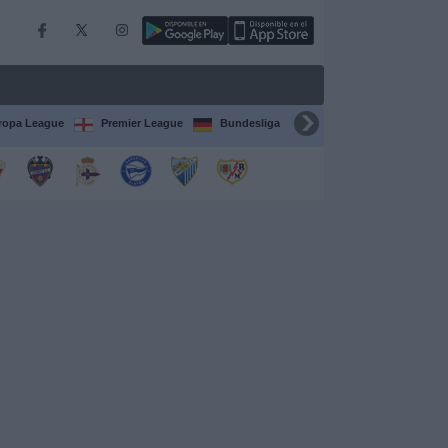
ropa League
Premier League
Bundesliga
Supercopa de España