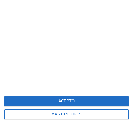
01/08/2026 Liga AUF Uruguaya por Antel TV Internacional
RANKING POR CANALES
GolTV Play
56 (73,68%)
Antel TV Internacional
19 (25%)
M+ Liga de Campeones
1 (1,32%)
Ver ranking completo
PARTIDOS
DÍAS
TOTAL
0
3
3
CONSECUTIVOS
SIN PARTIDO
CANALES TV
DE PAGO
GRATUÍTO
41 partidos en local
ACEPTO
53,95%
35 partidos de visitante
MÁS OPCIONES
46,05%
TOTAL
MÁXIMO
TOTAL