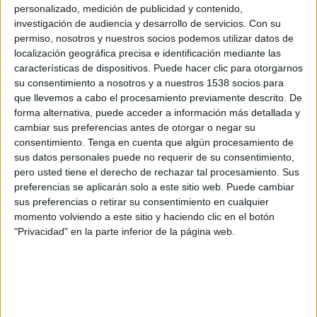
Albión
personalizado, medición de publicidad y contenido,
investigación de audiencia y desarrollo de servicios.
Con su
CA Juventud
permiso, nosotros y nuestros socios podemos utilizar datos de
Antel TV Internacional
localización geográfica precisa e identificación mediante las
características de dispositivos. Puede hacer clic para otorgarnos
Sábado, 11/07/2026
su consentimiento a nosotros y a nuestros 1538 socios para
que llevemos a cabo el procesamiento previamente descrito. De
15:00
Liga AUF Uruguaya
forma alternativa, puede acceder a información más detallada y
cambiar sus preferencias antes de otorgar o negar su
CA Juventud
consentimiento.
Tenga en cuenta que algún procesamiento de
Montevideo City Torque
sus datos personales puede no requerir de su consentimiento,
Antel TV Internacional
pero usted tiene el derecho de rechazar tal procesamiento. Sus
preferencias se aplicarán solo a este sitio web. Puede cambiar
sus preferencias o retirar su consentimiento en cualquier
momento volviendo a este sitio y haciendo clic en el botón
"Privacidad" en la parte inferior de la página web.