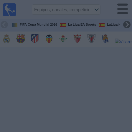
Fútbol
en la
TV
FIFA Copa Mundial 2026
La Liga EA Sports
LaLiga Hypermo
Guía de
Partidos
Televisados
Fútbol
hoy
Equipos
Competiciones
Canales
TV
Otros