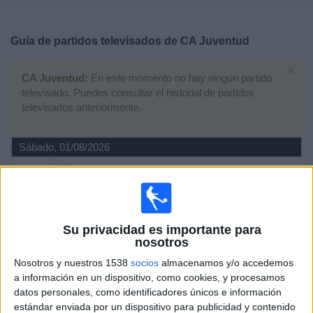
Deportes
Guía de partidos televisados de
CA Juventud
Noticias
×
CA Juventud:
En este momento no hay ningún partido
Widget
televisado. Puedes consultar el historial de partidos
televisados anteriormente.
Sábado, 01/08/2026
20:00
Liga AUF Uruguaya
Deportivo Maldonado
CA Juventud
Su privacidad es importante para
Antel TV Internacional
nosotros
Nosotros y nuestros 1538
socios
almacenamos y/o accedemos
Viernes, 17/07/2026
a información en un dispositivo, como cookies, y procesamos
20:00
Liga AUF Uruguaya
datos personales, como identificadores únicos e información
estándar enviada por un dispositivo para publicidad y contenido