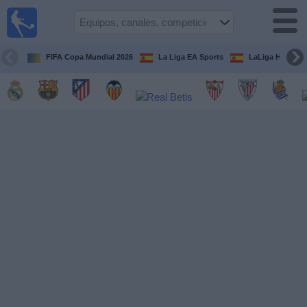
Fútbol
en la
TV
FIFA Copa Mundial 2026
La Liga EA Sports
LaLiga Hypermo
Guía de
Partidos
Televisados
Fútbol
hoy
Equipos
Competiciones
Canales
TV
Otros