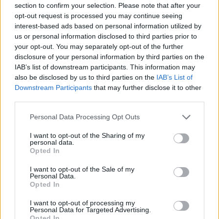
section to confirm your selection. Please note that after your
opt-out request is processed you may continue seeing
Ver ranking completo
interest-based ads based on personal information utilized by
us or personal information disclosed to third parties prior to
PARTIDOS
DÍAS
TOTAL
your opt-out. You may separately opt-out of the further
0
1291
1
disclosure of your personal information by third parties on the
IAB’s list of downstream participants. This information may
CONSECUTIVOS
SIN PARTIDO
CANALES TV
also be disclosed by us to third parties on the
IAB’s List of
DE PAGO
GRATUÍTO
Downstream Participants
that may further disclose it to other
0 partidos en local
third parties.
0%
Personal Data Processing Opt Outs
1 partidos de visitante
100%
I want to opt-out of the Sharing of my
personal data.
TOTAL
MÁXIMO
TOTAL
Opted In
1
1
1
I want to opt-out of the Sale of my
Personal Data.
COMPETICIONES
VS CF La Sénia
RIVALES
Opted In
RANKING POR EQUIPOS
I want to opt-out of processing my
Personal Data for Targeted Advertising.
CF La Sénia
1 (100%)
Opted In