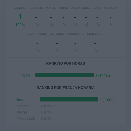
ENERO
FEBRERO
MARZO
ABRIL
MAYO
JUNIO
JULIO
AGOSTO
1
-
-
-
-
-
-
-
100%
- %
- %
- %
- %
- %
- %
- %
SEPTIEMBRE
OCTUBRE
NOVIEMBRE
DICIEMBRE
-
-
-
-
- %
- %
- %
- %
RANKING POR HORAS
16:30
1 (100%)
RANKING POR FRANJA HORARIA
Tarde
1 (100%)
Mañana
0 (0%)
Noche
0 (0%)
Madrugada
0 (0%)