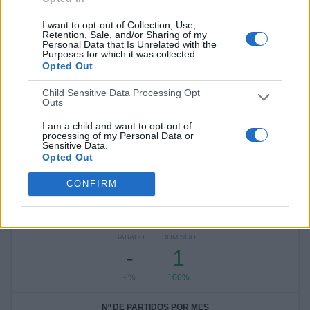
Ver ranking completo
I want to opt-out of Collection, Use,
Retention, Sale, and/or Sharing of my
Personal Data that Is Unrelated with the
RANKING POR COMPETICIONES
Purposes for which it was collected.
Opted Out
Segunda Catalana
1 (100%)
Child Sensitive Data Processing Opt
Outs
Ver ranking completo
I am a child and want to opt-out of
processing of my Personal Data or
Sensitive Data.
Nº DE PARTIDOS POR DÍA DE LA SEMANA
Opted Out
LUNES
MARTES
MIÉRCOLES
JUEVES
VIERNES
CONFIRM
-
-
-
-
-
- %
- %
- %
- %
- %
SÁBADO
DOMINGO
-
1
- %
100%
Nº DE PARTIDOS POR MES