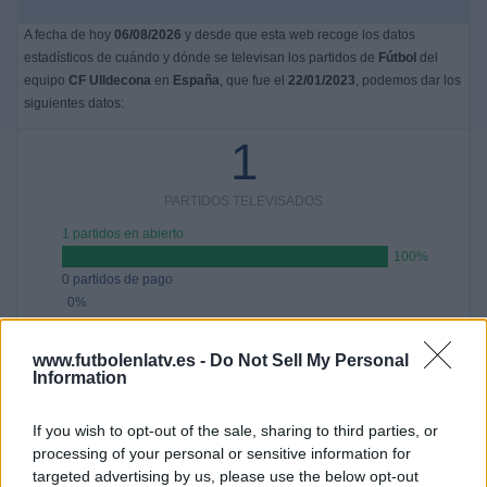
A fecha de hoy
06/08/2026
y desde que esta web recoge los datos
estadísticos de cuándo y dónde se televisan los partidos de
Fútbol
del
equipo
CF Ulldecona
en
España
, que fue el
22/01/2023
, podemos dar los
siguientes datos:
1
PARTIDOS TELEVISADOS
1 partidos en abierto
100%
0 partidos de pago
0%
ÚLTIMO PARTIDO EN ABIERTO
www.futbolenlatv.es -
Do Not Sell My Personal
Information
CF La Sénia - CF Ulldecona
22/01/2023 Segunda Catalana por FCF TV
If you wish to opt-out of the sale, sharing to third parties, or
RANKING POR CANALES
processing of your personal or sensitive information for
targeted advertising by us, please use the below opt-out
FCF TV
1 (100%)