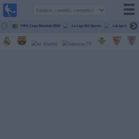
Fútbol
en la
TV
FIFA Copa Mundial 2026
La Liga EA Sports
LaLiga Hypermo
Guía de
Partidos
Televisados
Fútbol
hoy
Equipos
Competiciones
Canales
TV
Otros