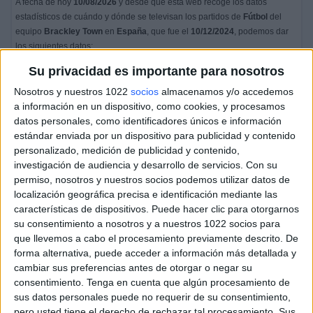
A fecha de hoy
10/08/2026
y desde que esta web recoge los datos
estadísticos de cuándo y dónde se televisan los partidos de
Fútbol
del
equipo
Brackley Town
en
España
, que fue el
10/12/2024
, podemos dar
los siguientes datos:
Su privacidad es importante para nosotros
50
Nosotros y nuestros 1022
socios
almacenamos y/o accedemos
a información en un dispositivo, como cookies, y procesamos
PARTIDOS TELEVISADOS
datos personales, como identificadores únicos e información
0 partidos en abierto
estándar enviada por un dispositivo para publicidad y contenido
0%
personalizado, medición de publicidad y contenido,
50 partidos de pago
investigación de audiencia y desarrollo de servicios.
Con su
100%
permiso, nosotros y nuestros socios podemos utilizar datos de
localización geográfica precisa e identificación mediante las
RANKING POR CANALES
características de dispositivos. Puede hacer clic para otorgarnos
su consentimiento a nosotros y a nuestros 1022 socios para
DAZN
50 (100%)
que llevemos a cabo el procesamiento previamente descrito. De
forma alternativa, puede acceder a información más detallada y
Ver ranking completo
cambiar sus preferencias antes de otorgar o negar su
consentimiento.
Tenga en cuenta que algún procesamiento de
PARTIDOS
DÍAS
TOTAL
sus datos personales puede no requerir de su consentimiento,
pero usted tiene el derecho de rechazar tal procesamiento. Sus