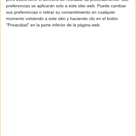
50
607
1
preferencias se aplicarán solo a este sitio web. Puede cambiar
CONSECUTIVOS
SIN PARTIDO
CANALES TV
sus preferencias o retirar su consentimiento en cualquier
DE PAGO
GRATUÍTO
momento volviendo a este sitio y haciendo clic en el botón
"Privacidad" en la parte inferior de la página web.
24 partidos en local
48%
26 partidos de visitante
52%
TOTAL
MÁXIMO
TOTAL
2
3
25
COMPETICIONES
VS Scunthorpe
RIVALES
Utd.
RANKING POR EQUIPOS
Scunthorpe Utd.
3 (6%)
AFC Rochdale
3 (6%)
Yeovil Town
2 (4%)
Tamworth FC
2 (4%)
Aldershot
2 (4%)