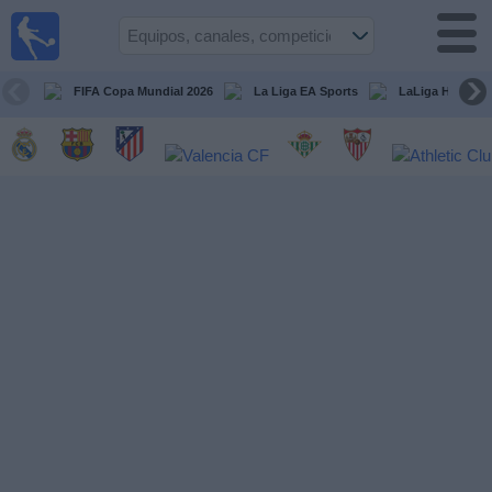
Fútbol
en la
TV
FIFA Copa Mundial 2026
La Liga EA Sports
LaLiga Hypermo
Guía de
Partidos
Televisados
Fútbol
hoy
Equipos
Competiciones
Canales
TV
Otros