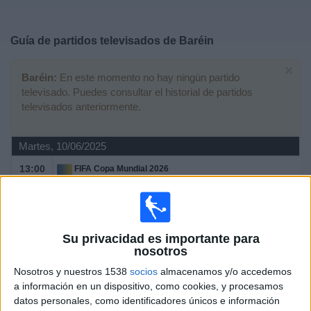
Deportes
Guía de partidos televisados de
Baréin
Noticias
×
Baréin:
En este momento no hay ningún partido
Widget
televisado. Puedes consultar el historial de partidos
televisados anteriormente.
Martes, 10/06/2025
13:00
FIFA Copa Mundial 2026
Eliminatorias AFC
China
Baréin
Su privacidad es importante para
OneFootball
AFC Asian Cup YouTube
nosotros
Nosotros y nuestros 1538
socios
almacenamos y/o accedemos
Jueves, 05/06/2025
a información en un dispositivo, como cookies, y procesamos
datos personales, como identificadores únicos e información
18:00
FIFA Copa Mundial 2026