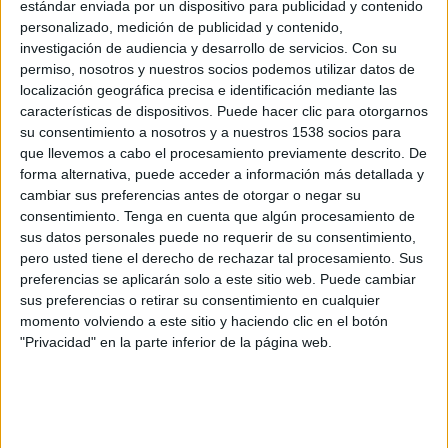
estándar enviada por un dispositivo para publicidad y contenido
Eliminatorias AFC
personalizado, medición de publicidad y contenido,
investigación de audiencia y desarrollo de servicios.
Con su
Baréin
permiso, nosotros y nuestros socios podemos utilizar datos de
Arabia Saudí
localización geográfica precisa e identificación mediante las
OneFootball
AFC Asian Cup YouTube
características de dispositivos. Puede hacer clic para otorgarnos
su consentimiento a nosotros y a nuestros 1538 socios para
Martes, 25/03/2025
que llevemos a cabo el procesamiento previamente descrito. De
forma alternativa, puede acceder a información más detallada y
14:45
FIFA Copa Mundial 2026
cambiar sus preferencias antes de otorgar o negar su
Eliminatorias AFC
consentimiento.
Tenga en cuenta que algún procesamiento de
sus datos personales puede no requerir de su consentimiento,
Indonesia
pero usted tiene el derecho de rechazar tal procesamiento. Sus
Baréin
preferencias se aplicarán solo a este sitio web. Puede cambiar
OneFootball
AFC Asian Cup YouTube
sus preferencias o retirar su consentimiento en cualquier
momento volviendo a este sitio y haciendo clic en el botón
"Privacidad" en la parte inferior de la página web.