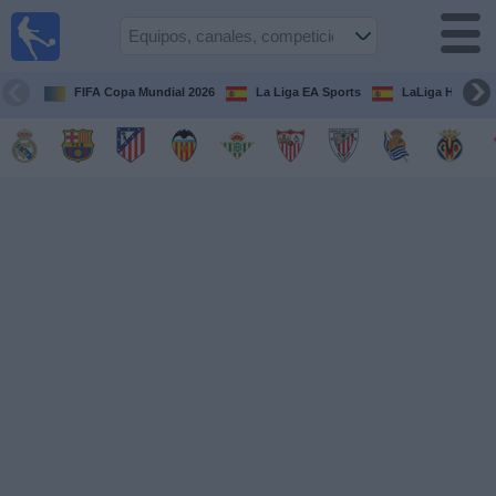
Fútbol
en la
TV
FIFA Copa Mundial 2026
La Liga EA Sports
LaLiga Hypermo
Guía de
Partidos
Televisados
Fútbol
hoy
Equipos
Competiciones
Canales
TV
Otros