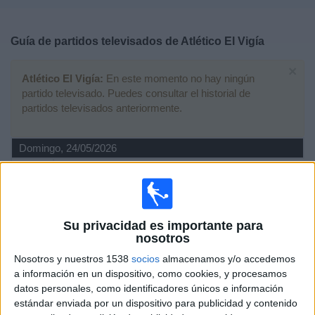
Deportes
Guía de partidos televisados de
Atlético El Vigía
Noticias
×
Atlético El Vigía:
En este momento no hay ningún
Widget
partido televisado. Puedes consultar el historial de
partidos televisados anteriormente.
Domingo, 24/05/2026
21:30
Liga Futve 2
Atlético El Vigía
Ureña SC
Su privacidad es importante para
FIFA+
nosotros
Nosotros y nuestros 1538
socios
almacenamos y/o accedemos
Miércoles, 20/05/2026
a información en un dispositivo, como cookies, y procesamos
datos personales, como identificadores únicos e información
23:30
Liga Futve 2
estándar enviada por un dispositivo para publicidad y contenido