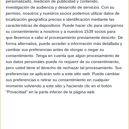
personalizado, medición de publicidad y contenido,
Academia Rey
investigación de audiencia y desarrollo de servicios.
Con su
Atlético El Vigía
permiso, nosotros y nuestros socios podemos utilizar datos de
FIFA+
localización geográfica precisa e identificación mediante las
características de dispositivos. Puede hacer clic para otorgarnos
su consentimiento a nosotros y a nuestros 1538 socios para
Sábado, 16/05/2026
que llevemos a cabo el procesamiento previamente descrito. De
21:30
Liga Futve 2
forma alternativa, puede acceder a información más detallada y
cambiar sus preferencias antes de otorgar o negar su
Atlético El Vigía
consentimiento.
Tenga en cuenta que algún procesamiento de
Zamora FC B
sus datos personales puede no requerir de su consentimiento,
FIFA+
pero usted tiene el derecho de rechazar tal procesamiento. Sus
preferencias se aplicarán solo a este sitio web. Puede cambiar
sus preferencias o retirar su consentimiento en cualquier
momento volviendo a este sitio y haciendo clic en el botón
"Privacidad" en la parte inferior de la página web.