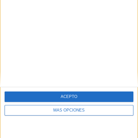
24/05/2026 Liga Futve 2 por FIFA+
RANKING POR CANALES
FIFA+
39 (97,5%)
DAZN App Gratis
5 (12,5%)
Ver ranking completo
PARTIDOS
DÍAS
TOTAL
0
75
2
CONSECUTIVOS
SIN PARTIDO
CANALES TV
DE PAGO
GRATUÍTO
21 partidos en local
ACEPTO
52,5%
19 partidos de visitante
MÁS OPCIONES
47,5%
TOTAL
MÁXIMO
TOTAL
1
6
13