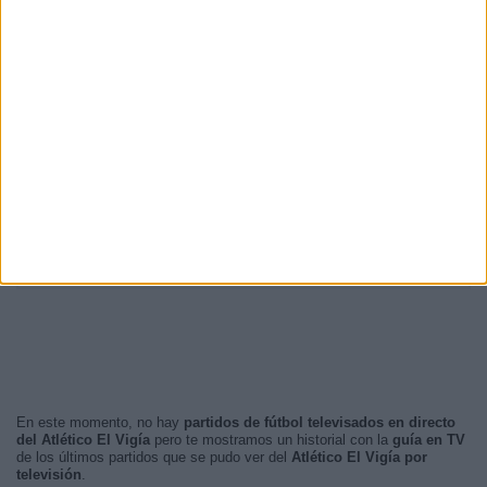
21:30
28 (70%)
20:30
5 (12,5%)
22:00
3 (7,5%)
23:30
2 (5%)
23:00
2 (5%)
RANKING POR FRANJA HORARIA
Noche
40 (100%)
Mañana
0 (0%)
Tarde
0 (0%)
Madrugada
0 (0%)
En este momento, no hay
partidos de fútbol televisados en directo
del Atlético El Vigía
pero te mostramos un historial con la
guía en TV
de los últimos partidos que se pudo ver del
Atlético El Vigía por
televisión
.