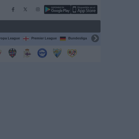
ropa League
Premier League
Bundesliga
Supercopa de España