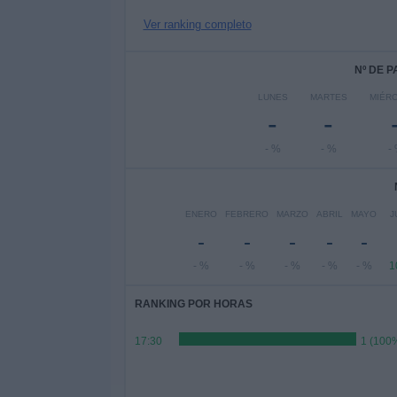
Ver ranking completo
Nº DE 
LUNES
MARTES
MIÉR
-
-
- %
- %
-
ENERO
FEBRERO
MARZO
ABRIL
MAYO
J
-
-
-
-
-
- %
- %
- %
- %
- %
1
RANKING POR HORAS
17:30
1 (100