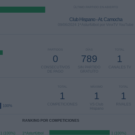
ÚLTIMO PARTIDO EN ABIERTO
Club Hispano - At. Camocha
09/06/2024 1ª Asturfútbol por VinxTV YouTube
PARTIDOS
DÍAS
TOTAL
0
789
1
CONSECUTIVOS
SIN PARTIDO
CANALES TV
DE PAGO
GRATUÍTO
TOTAL
MÁXIMO
TOTAL
1
1
1
COMPETICIONES
VS Club
RIVALES
100%
Hispano
RANKING POR COMPETICIONES
1 (100%)
1ª Asturfútbol
1 (100%)