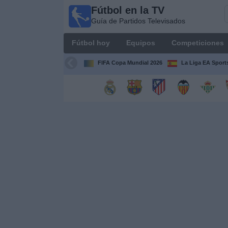
Fútbol en la TV
Fútbol
Guía de Partidos Televisados
en la
TV
Fútbol hoy
Equipos
Competiciones
Guía de
Partidos
FIFA Copa Mundial 2026
La Liga EA Sport
Televisados
Fútbol
hoy
Equipos
Competiciones
Canales
TV
Otros