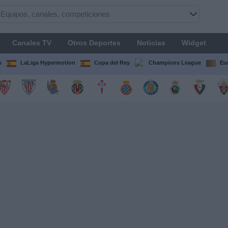
Canales TV
Otros Deportes
Noticias
Widget
s
LaLiga Hypermotion
Copa del Rey
Champions League
Eu