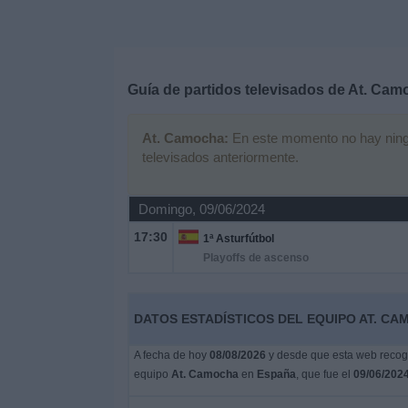
Deportes
Noticias
Guía de partidos televisados de
At. Cam
Widget
At. Camocha:
En este momento no hay ningún
televisados anteriormente.
Domingo, 09/06/2024
17:30
1ª Asturfútbol
Playoffs de ascenso
DATOS ESTADÍSTICOS DEL EQUIPO AT. CA
A fecha de hoy
08/08/2026
y desde que esta web recoge
equipo
At. Camocha
en
España
, que fue el
09/06/202