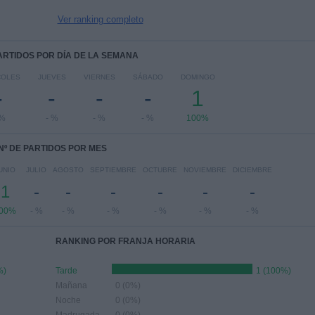
Ver ranking completo
PARTIDOS POR DÍA DE LA SEMANA
COLES
JUEVES
VIERNES
SÁBADO
DOMINGO
-
-
-
-
1
 %
- %
- %
- %
100%
Nº DE PARTIDOS POR MES
UNIO
JULIO
AGOSTO
SEPTIEMBRE
OCTUBRE
NOVIEMBRE
DICIEMBRE
1
-
-
-
-
-
-
00%
- %
- %
- %
- %
- %
- %
RANKING POR FRANJA HORARIA
%)
Tarde
1 (100%)
Mañana
0 (0%)
Noche
0 (0%)