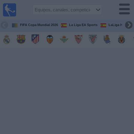
Fútbol
en la
TV
FIFA Copa Mundial 2026
La Liga EA Sports
LaLiga Hypermo
Guía de
Partidos
Televisados
Fútbol
hoy
Equipos
Competiciones
Canales
TV
Otros