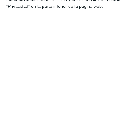
"Privacidad" en la parte inferior de la página web.
DATOS ESTADÍSTICOS DEL EQUIPO AL-ULA FC WOMEN EN
TELEVISIÓN EN ESPAÑA
A fecha de hoy
10/08/2026
y desde que esta web recoge los datos
estadísticos de cuándo y dónde se televisan los partidos de
Fútbol
del
equipo
Al-Ula FC Women
en
España
, que fue el
27/09/2024
, podemos
dar los siguientes datos:
9
PARTIDOS TELEVISADOS
9 partidos en abierto
100%
0 partidos de pago
0%
ÚLTIMO PARTIDO EN ABIERTO
Al-Ula FC Women - Al Hilal