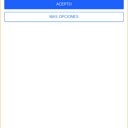
-
-
-
-
8
ACEPTO
- %
- %
- %
- %
88,89%
MÁS OPCIONES
SÁBADO
DOMINGO
1
-
11,11%
- %
Nº DE PARTIDOS POR MES
ENERO
FEBRERO
MARZO
ABRIL
MAYO
JUNIO
JULIO
AGOSTO
1
1
1
1
-
-
-
-
11,11%
11,11%
11,11%
11,11%
- %
- %
- %
- %
SEPTIEMBRE
OCTUBRE
NOVIEMBRE
DICIEMBRE
1
1
2
1
11,11%
11,11%
22,22%
11,11%
RANKING POR HORAS
16:15
2 (22,22%)