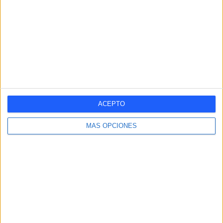
1
-
100%
- %
Nº DE PARTIDOS POR MES
ENERO
FEBRERO
MARZO
ABRIL
MAYO
JUNIO
JULIO
AGOSTO
-
-
-
1
-
-
-
-
- %
- %
- %
100%
- %
- %
- %
- %
SEPTIEMBRE
OCTUBRE
NOVIEMBRE
DICIEMBRE
ACEPTO
-
-
-
-
MÁS OPCIONES
- %
- %
- %
- %
RANKING POR HORAS
18:30
1 (100%)
RANKING POR FRANJA HORARIA
Tarde
1 (100%)