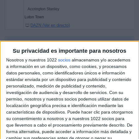
Accrington Stanley
Luton Town
DAZN (Ver en directo)
DATOS ESTADÍSTICOS DEL EQUIPO ACCRINGTON
Su privacidad es importante para nosotros
STANLEY EN TELEVISIÓN EN ESPAÑA
Nosotros y nuestros 1022
socios
almacenamos y/o accedemos
A fecha de hoy
08/08/2026
y desde que esta web recoge los datos
a información en un dispositivo, como cookies, y procesamos
estadísticos de cuándo y dónde se televisan los partidos de
Fútbol
del
datos personales, como identificadores únicos e información
equipo
Accrington Stanley
en
España
, que fue el
20/04/2019
, podemos
estándar enviada por un dispositivo para publicidad y contenido
dar los siguientes datos:
personalizado, medición de publicidad y contenido,
investigación de audiencia y desarrollo de servicios.
Con su
1
permiso, nosotros y nuestros socios podemos utilizar datos de
localización geográfica precisa e identificación mediante las
PARTIDOS TELEVISADOS
características de dispositivos. Puede hacer clic para otorgarnos
su consentimiento a nosotros y a nuestros 1022 socios para
0 partidos en abierto
que llevemos a cabo el procesamiento previamente descrito. De
0%
forma alternativa, puede acceder a información más detallada y
1 partidos de pago
cambiar sus preferencias antes de otorgar o negar su