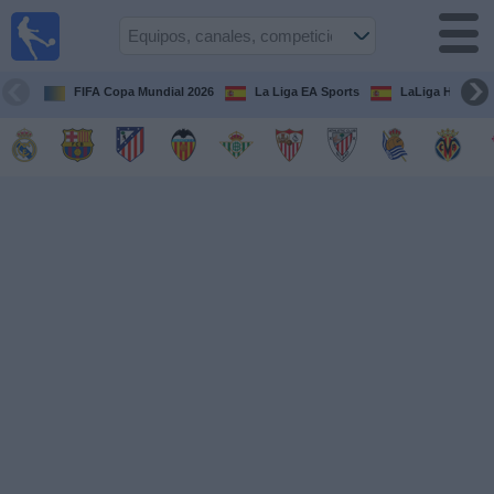
Fútbol
en la
TV
FIFA Copa Mundial 2026
La Liga EA Sports
LaLiga Hypermo
Guía de
Partidos
Televisados
Fútbol
hoy
Equipos
Competiciones
Canales
TV
Otros