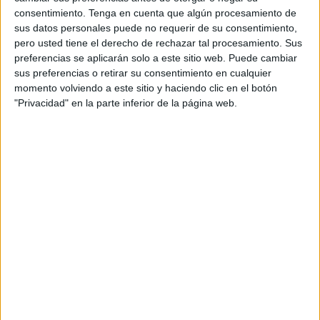
100%
consentimiento.
Tenga en cuenta que algún procesamiento de
sus datos personales puede no requerir de su consentimiento,
RANKING POR CANALES
pero usted tiene el derecho de rechazar tal procesamiento. Sus
preferencias se aplicarán solo a este sitio web. Puede cambiar
DAZN
1 (100%)
sus preferencias o retirar su consentimiento en cualquier
Ver ranking completo
momento volviendo a este sitio y haciendo clic en el botón
"Privacidad" en la parte inferior de la página web.
PARTIDOS
DÍAS
TOTAL
1
2666
1
CONSECUTIVOS
SIN PARTIDO
CANALES TV
DE PAGO
GRATUÍTO
1 partidos en local
100%
0 partidos de visitante
0%
TOTAL
MÁXIMO
TOTAL
1
1
1
COMPETICIONES
VS Luton Town
RIVALES