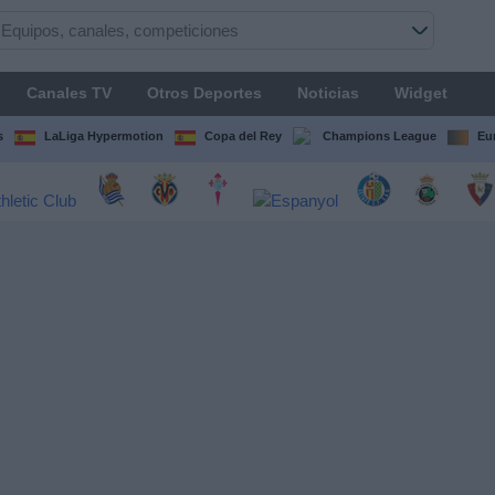
Canales TV
Otros Deportes
Noticias
Widget
s
LaLiga Hypermotion
Copa del Rey
Champions League
Eu