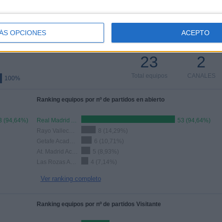
CANALES POR
SIN PARTIDO
CANALES TV
PARTIDO
GRATUÍTO
ÁS OPCIONES
ACEPTO
TOTAL
TOTAL
23
2
Total equipos
CANALES
100%
Ranking equipos por nº de partidos en abierto
3 (94,64%)
Real Madrid Academy
53 (94,64%)
Rayo Vallecano Academy
8 (14,29%)
Getafe Academy
6 (10,71%)
At. Madrid Academy
5 (8,93%)
Las Rozas Academy
4 (7,14%)
Ver ranking completo
Ranking equipos por nº de partidos Visitante