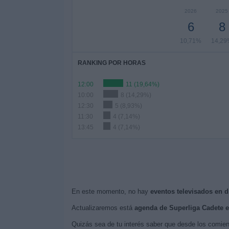
2026
2025
6
8
10,71%
14,29
RANKING POR HORAS
12:00
11 (19,64%)
10:00
8 (14,29%)
12:30
5 (8,93%)
11:30
4 (7,14%)
13:45
4 (7,14%)
En este momento, no hay
eventos televisados en d
Actualizaremos está
agenda de Superliga Cadete 
Quizás sea de tu interés saber que desde los comie