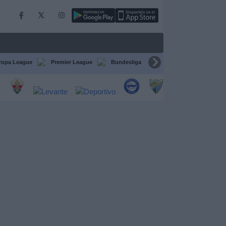
ropa League
Premier League
Bundesliga
Supercopa de España