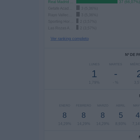
Real Madrid Academy
37 (66,07%)
Getafe Academy
3 (5,36%)
Rayo Vallecano Academy
3 (5,36%)
Sporting Hortaleza
2 (3,57%)
Las Rozas Academy
2 (3,57%)
Ver ranking completo
Nº DE 
LUNES
MARTES
MIÉR
1
-
1,79%
- %
3,
ENERO
FEBRERO
MARZO
ABRIL
MAY
8
8
8
5
4
14,29%
14,29%
14,29%
8,93%
7,1