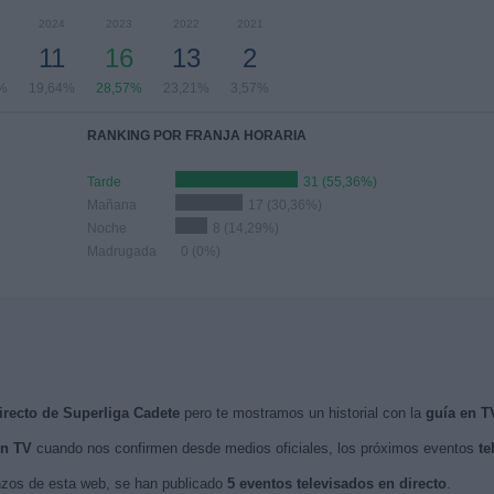
2024
2023
2022
2021
11
16
13
2
%
19,64%
28,57%
23,21%
3,57%
RANKING POR FRANJA HORARIA
Tarde
31 (55,36%)
Mañana
17 (30,36%)
Noche
8 (14,29%)
Madrugada
0 (0%)
irecto de Superliga Cadete
pero te mostramos un historial con la
guía en T
en TV
cuando nos confirmen desde medios oficiales, los próximos eventos
te
nzos de esta web, se han publicado
5 eventos televisados en directo
.