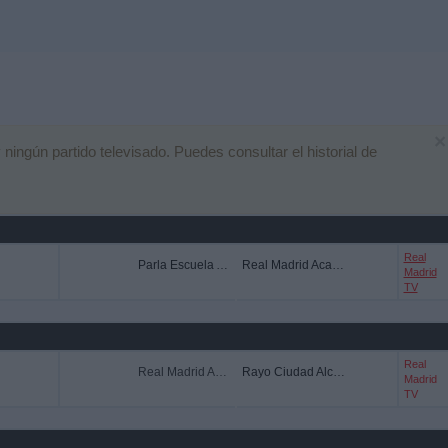
×
ngún partido televisado. Puedes consultar el historial de
Real
Parla Escuela Academy
Real Madrid Academy
Madrid
TV
Real
Real Madrid Academy
Rayo Ciudad Alcobendas Academy
Madrid
TV