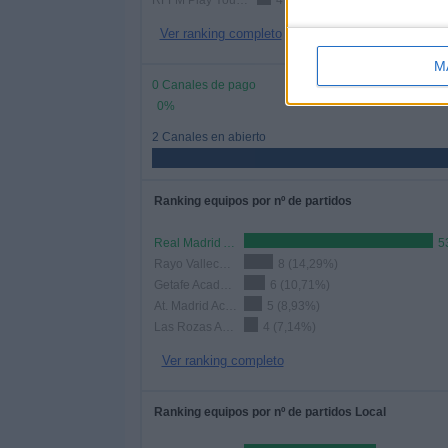
RFFM Play YouTube
4 (7,14%)
Ver ranking completo
M
0 Canales de pago
0%
2 Canales en abierto
Ranking equipos por nº de partidos
Real Madrid Academy
5
Rayo Vallecano Academy
8 (14,29%)
Getafe Academy
6 (10,71%)
At. Madrid Academy
5 (8,93%)
Las Rozas Academy
4 (7,14%)
Ver ranking completo
Ranking equipos por nº de partidos Local