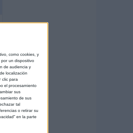
ivo, como cookies, y
por un dispositivo
ón de audiencia y
de localización
 clic para
bo el procesamiento
cambiar sus
esamiento de sus
echazar tal
erencias o retirar su
vacidad" en la parte