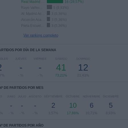
Real Madrid Academy
16 (28,57%)
Rayo Vallecano Academy
5 (8,93%)
At. Madrid Academy
3 (5,36%)
Alcorcón Academy
3 (5,36%)
Parla Escuela Academy
3 (5,36%)
Ver ranking completo
PARTIDOS POR DÍA DE LA SEMANA
COLES
JUEVES
VIERNES
SÁBADO
DOMINGO
2
-
-
41
12
57%
- %
- %
73,21%
21,43%
Nº DE PARTIDOS POR MES
O
JUNIO
JULIO
AGOSTO
SEPTIEMBRE
OCTUBRE
NOVIEMBRE
DICIEMBRE
-
-
-
2
10
6
5
4%
- %
- %
- %
3,57%
17,86%
10,71%
8,93%
Nº DE PARTIDOS POR AÑO