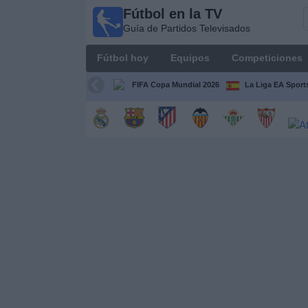
Fútbol en la TV
Fútbol
Guía de Partidos Televisados
en la
TV
Fútbol hoy
Equipos
Competiciones
Guía de
Partidos
FIFA Copa Mundial 2026
La Liga EA Sport
Televisados
Fútbol
hoy
Equipos
Competiciones
Canales
TV
Otros