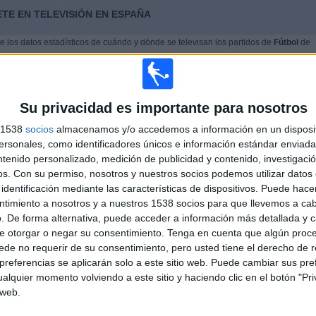
TE EN TELEVISIÓN EN ESPAÑA
 los datos estadísticos de cuándo y dónde se televisan los partidos de
Fútbol
de
l
03/10/2021
, podemos dar los siguientes datos:
PARTIDO MÁS REPETIDO
Su privacidad es importante para nosotros
Real Madrid Academy - Rayo Vallecano
s 1538
socios
almacenamos y/o accedemos a información en un disposit
Academy
sonales, como identificadores únicos e información estándar enviada 
4
ntenido personalizado, medición de publicidad y contenido, investigaci
os.
Con su permiso, nosotros y nuestros socios podemos utilizar datos 
identificación mediante las características de dispositivos. Puede hacer
ÚLTIMO PARTIDO DE PAGO
ntimiento a nosotros y a nuestros 1538 socios para que llevemos a ca
. De forma alternativa, puede acceder a información más detallada y 
ademy
-
e otorgar o negar su consentimiento.
Tenga en cuenta que algún proc
d TV
- por
de no requerir de su consentimiento, pero usted tiene el derecho de r
referencias se aplicarán solo a este sitio web. Puede cambiar sus pref
alquier momento volviendo a este sitio y haciendo clic en el botón "Pri
MEDIA
DÍAS
TOTAL
 web.
1
103
2