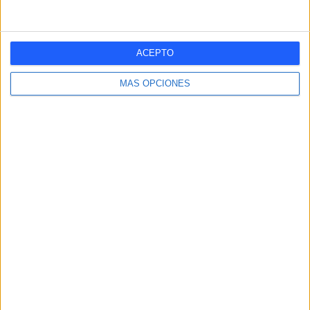
- %
- %
Nº DE PARTIDOS POR MES
ACEPTO
ENERO
FEBRERO
MARZO
ABRIL
MAYO
JUNIO
JULIO
AGOSTO
MÁS OPCIONES
-
-
-
-
1
-
-
-
- %
- %
- %
- %
100%
- %
- %
- %
SEPTIEMBRE
OCTUBRE
NOVIEMBRE
DICIEMBRE
-
-
-
-
- %
- %
- %
- %
Nº DE PARTIDOS POR AÑO
2024
1
100%
RANKING POR HORAS