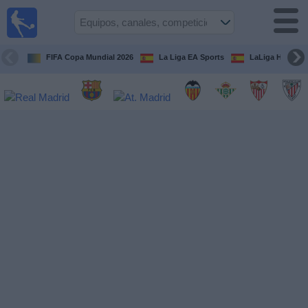
Fútbol
en la
TV
FIFA Copa Mundial 2026
La Liga EA Sports
LaLiga Hypermo
Guía de
Partidos
Televisados
Fútbol
hoy
Equipos
Competiciones
Canales
TV
Otros