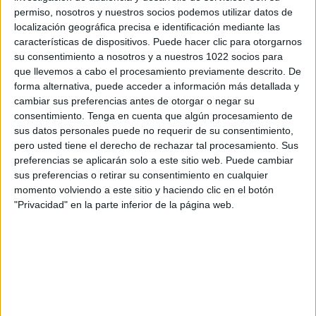
Guinea - Indonesia
permiso, nosotros y nuestros socios podemos utilizar datos de
09/05/2024 Repesca Preolímpico
localización geográfica precisa e identificación mediante las
por FIFA+
características de dispositivos. Puede hacer clic para otorgarnos
ÚLTIMO PARTIDO DE PAGO
su consentimiento a nosotros y a nuestros 1022 socios para
que llevemos a cabo el procesamiento previamente descrito. De
-
forma alternativa, puede acceder a información más detallada y
- por
cambiar sus preferencias antes de otorgar o negar su
consentimiento.
Tenga en cuenta que algún procesamiento de
RANKING POR CANALES
sus datos personales puede no requerir de su consentimiento,
pero usted tiene el derecho de rechazar tal procesamiento. Sus
FIFA+
1 (100%)
preferencias se aplicarán solo a este sitio web. Puede cambiar
Ver ranking completo
sus preferencias o retirar su consentimiento en cualquier
momento volviendo a este sitio y haciendo clic en el botón
"Privacidad" en la parte inferior de la página web.
MEDIA
DÍAS
TOTAL
1
821
1
CANALES POR
SIN PARTIDO
CANALES TV
PARTIDO
GRATUÍTO
0 Canales de pago
0%