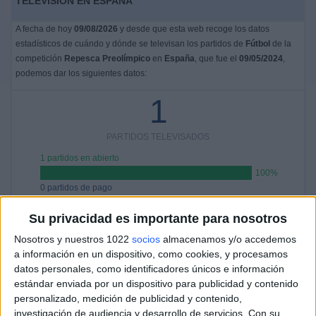
TELEVISIÓN EN ESPAÑA
A fecha de hoy
09/08/2026
y desde que esta web recoge los datos
estadísticos de cuándo y dónde se televisan los partidos de
Fútbol
de la
competición
Repesca Preolímpico
en
España
, que fue el
09/05/2024
,
podemos dar los siguientes datos:
1
PARTIDOS TELEVISADOS
1 partidos en abierto
100%
0 partidos de pago
0%
Su privacidad es importante para nosotros
PARTIDO MÁS REPETIDO
Nosotros y nuestros 1022
socios
almacenamos y/o accedemos
Guinea - Indonesia
a información en un dispositivo, como cookies, y procesamos
1
datos personales, como identificadores únicos e información
estándar enviada por un dispositivo para publicidad y contenido
ÚLTIMO PARTIDO EN ABIERTO
personalizado, medición de publicidad y contenido,
investigación de audiencia y desarrollo de servicios.
Con su