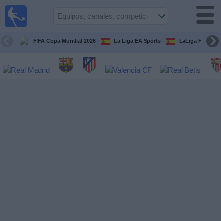
Fútbol
en la
TV
FIFA Copa Mundial 2026
La Liga EA Sports
LaLiga Hypermo
Guía de
Partidos
Televisados
Fútbol
hoy
Equipos
Competiciones
Canales
TV
Otros