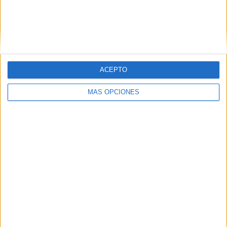
DEPORTES TELEVISADOS
Ranking equipos por nº de partidos
Brasil
6 (24%)
Uruguay
6 (24%)
Argentina
6 (24%)
ACEPTO
Colombia
6 (24%)
Chile
5 (20%)
MÁS OPCIONES
ÚLTIMO PARTIDO
Colombia - Brasil
02/08/2025 Copa América Femenina
Ranking equipos por nº de partidos Local
Argentina
4 (16%)
Brasil
3 (12%)
Colombia
3 (12%)
Chile
3 (12%)
Ecuador
2 (8%)