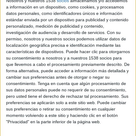
Nosotros y nuestros 1538
socios
almacenamos y/o accedemos
Final
a información en un dispositivo, como cookies, y procesamos
datos personales, como identificadores únicos e información
Colombia
estándar enviada por un dispositivo para publicidad y contenido
Brasil
personalizado, medición de publicidad y contenido,
M+ Vamos (8 y 50)
M+ #Vamos Bar (304)
investigación de audiencia y desarrollo de servicios.
Con su
Movistar+ Lite
Copa América YouTube
permiso, nosotros y nuestros socios podemos utilizar datos de
M+ Ellas Vamos (66): VER PARTIDO
localización geográfica precisa e identificación mediante las
M+ Liga de Campeones (M60 O115)
características de dispositivos. Puede hacer clic para otorgarnos
su consentimiento a nosotros y a nuestros 1538 socios para
que llevemos a cabo el procesamiento previamente descrito. De
Miércoles, 30/07/2025
forma alternativa, puede acceder a información más detallada y
02:00
Copa América Femenina
cambiar sus preferencias antes de otorgar o negar su
Semifinales
consentimiento.
Tenga en cuenta que algún procesamiento de
sus datos personales puede no requerir de su consentimiento,
Brasil
pero usted tiene el derecho de rechazar tal procesamiento. Sus
Uruguay
preferencias se aplicarán solo a este sitio web. Puede cambiar
sus preferencias o retirar su consentimiento en cualquier
M+ Ellas Vamos (66): VER PARTIDO
Movistar+ Lite
momento volviendo a este sitio y haciendo clic en el botón
Copa América YouTube
"Privacidad" en la parte inferior de la página web.
M+ Liga de Campeones (M60 O115)