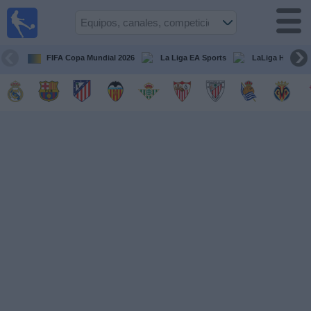
Fútbol
en la
TV
FIFA Copa Mundial 2026
La Liga EA Sports
LaLiga Hypermo
Guía de
Partidos
Televisados
Fútbol
hoy
Equipos
Competiciones
Canales
TV
Otros