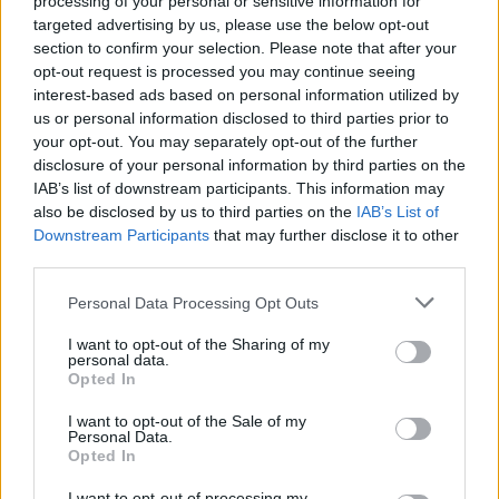
processing of your personal or sensitive information for
CF La Sénia
1 (100%)
targeted advertising by us, please use the below opt-out
Rapitenca UE
1 (100%)
section to confirm your selection. Please note that after your
opt-out request is processed you may continue seeing
ÚLTIMO PARTIDO
interest-based ads based on personal information utilized by
us or personal information disclosed to third parties prior to
CF La Sénia - Rapitenca UE
your opt-out. You may separately opt-out of the further
02/10/2024 Copa Cataluña
disclosure of your personal information by third parties on the
IAB’s list of downstream participants. This information may
Ranking equipos por nº de partidos Local
also be disclosed by us to third parties on the
IAB’s List of
Downstream Participants
that may further disclose it to other
CF La Sénia
1 (100%)
third parties.
Ranking equipos por nº de partidos Visitante
Personal Data Processing Opt Outs
Rapitenca UE
1 (100%)
I want to opt-out of the Sharing of my
personal data.
Opted In
RANKING POR COMPETICIONES
I want to opt-out of the Sale of my
Copa Cataluña
1 (100%)
Personal Data.
Opted In
Ver ranking completo
I want to opt-out of processing my