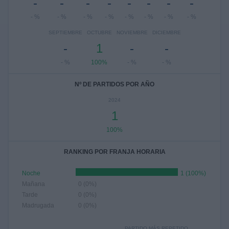
-
-
-
-
-
-
-
-
- %
- %
- %
- %
- %
- %
- %
- %
SEPTIEMBRE
OCTUBRE
NOVIEMBRE
DICIEMBRE
-
1
-
-
- %
100%
- %
- %
Nº DE PARTIDOS POR AÑO
2024
1
100%
RANKING POR FRANJA HORARIA
Noche
1 (100%)
Mañana
0 (0%)
Tarde
0 (0%)
Madrugada
0 (0%)
PARTIDO MÁS REPETIDO