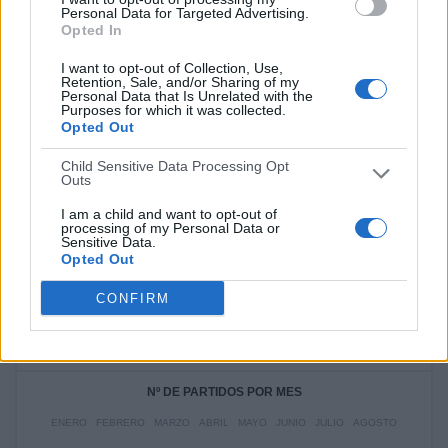
Personal Data for Targeted Advertising.
RANKING POR DEPORTES
Opted In
Fútbol
1 (100%)
I want to opt-out of Collection, Use,
Retention, Sale, and/or Sharing of my
Personal Data that Is Unrelated with the
Ver ranking completo
Purposes for which it was collected.
Opted Out
Child Sensitive Data Processing Opt
Nº DE PARTIDOS POR DÍA DE LA SEMANA
Outs
LUNES
MARTES
MIÉRCOLES
JUEVES
VIERNES
I am a child and want to opt-out of
-
-
1
-
-
processing of my Personal Data or
Sensitive Data.
Opted Out
- %
- %
100%
- %
- %
SÁBADO
DOMINGO
CONFIRM
-
-
- %
- %
Nº DE PARTIDOS POR MES
ENERO
FEBRERO
MARZO
ABRIL
MAYO
JUNIO
JULIO
AGOSTO