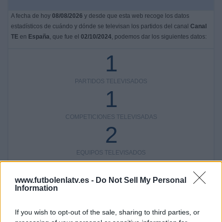
A fecha de hoy
08/08/2026
y desde que esta web recoge los datos
estadísticos de cuándo y dónde se televisan los partidos del canal
Canal
TE
en
España
, que fue el
02/10/2024
, podemos dar los siguientes datos:
1
PARTIDOS TELEVISADOS
1
COMPETICIONES TELEVISADAS
2
EQUIPOS TELEVISADOS
1
www.futbolenlatv.es -
Do Not Sell My Personal
Information
DEPORTES TELEVISADOS
Ranking equipos por nº de partidos
If you wish to opt-out of the sale, sharing to third parties, or