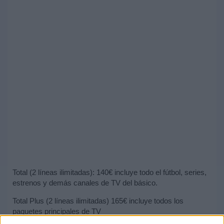
Total (2 líneas ilimitadas): 140€ incluye todo el fútbol, series,
estrenos y demás canales de TV del básico.
Total Plus (2 líneas ilimitadas) 165€ incluye todos los
paquetes principales de TV