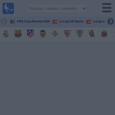
Fútbol
en la
TV
FIFA Copa Mundial 2026
La Liga EA Sports
LaLiga Hypermo
Guía de
Partidos
Televisados
Fútbol
hoy
Equipos
Competiciones
Canales
TV
Otros