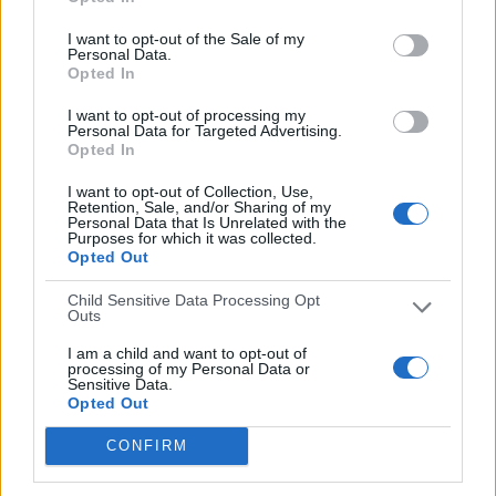
I want to opt-out of the Sale of my
Personal Data.
Opted In
I want to opt-out of processing my
Personal Data for Targeted Advertising.
Opted In
Total Plus (4 líneas ilimitadas) 190€ incluye todos los
I want to opt-out of Collection, Use,
paquetes principales de TV
Retention, Sale, and/or Sharing of my
Personal Data that Is Unrelated with the
Purposes for which it was collected.
Orange TV:
Opted Out
Es la principal alternativa a Movistar+ que seguirá contando
Child Sensitive Data Processing Opt
con todos los canales de fútbol de movistar.
Outs
I am a child and want to opt-out of
processing of my Personal Data or
Sensitive Data.
Opted Out
CONFIRM