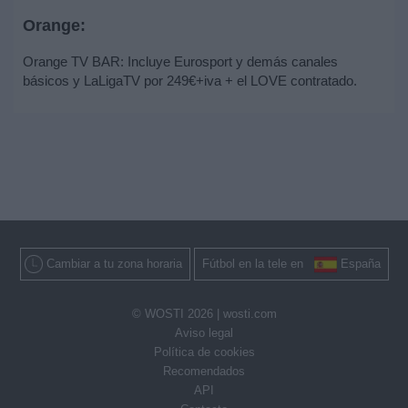
Orange:
Orange TV BAR: Incluye Eurosport y demás canales
básicos y LaLigaTV por 249€+iva + el LOVE contratado.
Cambiar a tu zona horaria
Fútbol en la tele en
España
© WOSTI 2026 |
wosti.com
Aviso legal
Política de cookies
Recomendados
API