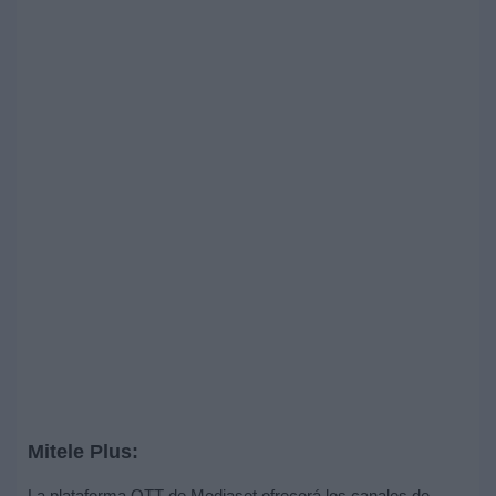
Mitele Plus:
La plataforma OTT de Mediaset ofrecerá los canales de