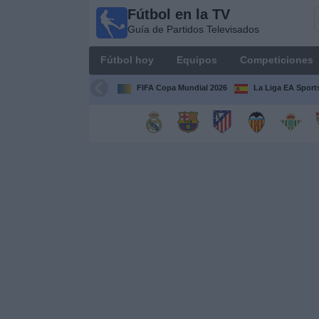
Fútbol en la TV
Fútbol
Guía de Partidos Televisados
en la
TV
Fútbol hoy
Equipos
Competiciones
Guía de
Partidos
FIFA Copa Mundial 2026
La Liga EA Sport
Televisados
Fútbol
hoy
Equipos
Competiciones
Canales
TV
Otros