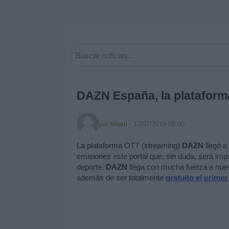
Deportes
Noticias
Widget
DAZN España, la plataform
por
Wosti
-
17/07/2019 08:00
La plataforma OTT (streaming)
DAZN
llegó a
emisiones este portal que, sin duda, será imp
deporte.
DAZN
llega con mucha fuerza a nues
además de ser totalmente
gratuito el prime