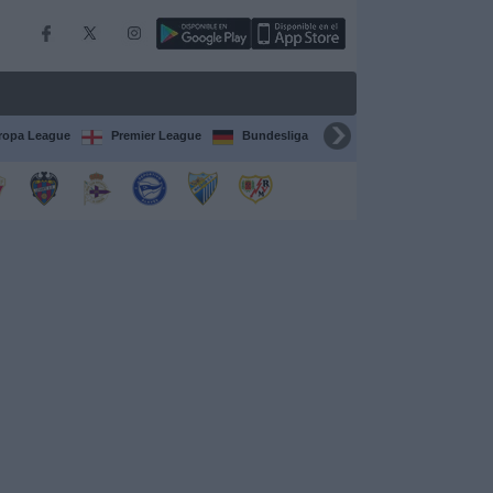
ropa League
Premier League
Bundesliga
Supercopa de España