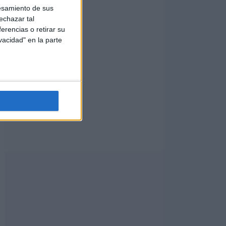
esamiento de sus
echazar tal
erencias o retirar su
vacidad" en la parte