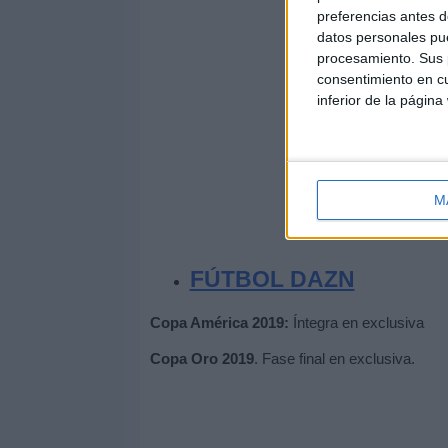
preferencias antes d
datos personales pue
procesamiento. Sus p
consentimiento en cu
inferior de la página
M
FÚTBOL DAZN
Copa América 2019:
Íntegra en exclusiva
Copa Oro 2019
. Fase final en exclusiva.