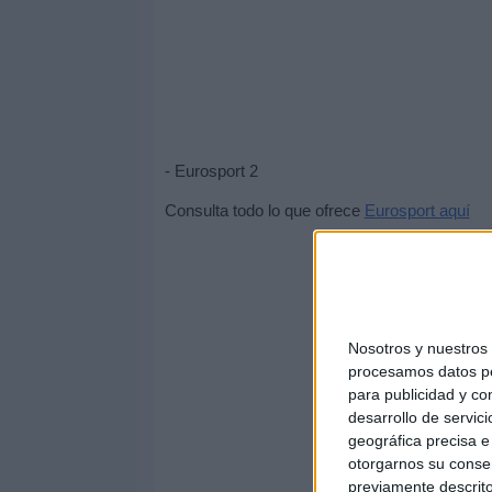
- Eurosport 2
Consulta todo lo que ofrece
Eurosport aquí
Nosotros y nuestro
procesamos datos per
para publicidad y co
desarrollo de servici
geográfica precisa e 
otorgarnos su conse
previamente descrito