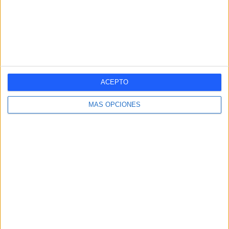
Nº DE PARTIDOS POR MES
ENERO
FEBRERO
MARZO
ABRIL
MAYO
JUNIO
JULIO
AGOSTO
-
-
-
-
-
1
-
-
- %
- %
- %
- %
- %
100%
- %
- %
SEPTIEMBRE
OCTUBRE
NOVIEMBRE
DICIEMBRE
-
-
-
-
ACEPTO
- %
- %
- %
- %
MÁS OPCIONES
RANKING POR HORAS
13:30
1 (100%)
RANKING POR FRANJA HORARIA
Tarde
1 (100%)
Mañana
0 (0%)
Noche
0 (0%)
Madrugada
0 (0%)