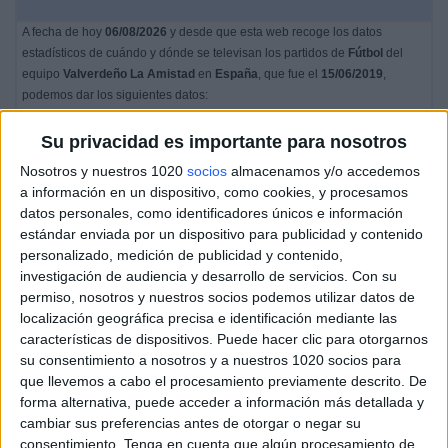
A fecha de hoy
06/08/2026
y desde que esta web recoge los datos
estadísticos de cuándo y dónde se televisan los partidos de
Fútbol
del
equipo
Valverdeño La Amistad
en
España
, que fue el
15/06/2019
,
podemos dar los siguientes datos:
1
Su privacidad es importante para nosotros
Nosotros y nuestros 1020
socios
almacenamos y/o accedemos
PARTIDOS TELEVISADOS
a información en un dispositivo, como cookies, y procesamos
datos personales, como identificadores únicos e información
1 partidos en abierto
estándar enviada por un dispositivo para publicidad y contenido
100%
personalizado, medición de publicidad y contenido,
0 partidos de pago
investigación de audiencia y desarrollo de servicios.
Con su
0%
permiso, nosotros y nuestros socios podemos utilizar datos de
ÚLTIMO PARTIDO EN ABIERTO
localización geográfica precisa e identificación mediante las
características de dispositivos. Puede hacer clic para otorgarnos
Sevilla FC Academy - Valverdeño La Amistad
su consentimiento a nosotros y a nuestros 1020 socios para
15/06/2019 Costa de la Luz Cup por Teleonuba
que llevemos a cabo el procesamiento previamente descrito. De
forma alternativa, puede acceder a información más detallada y
RANKING POR CANALES
cambiar sus preferencias antes de otorgar o negar su
consentimiento.
Tenga en cuenta que algún procesamiento de
Teleonuba
1 (100%)