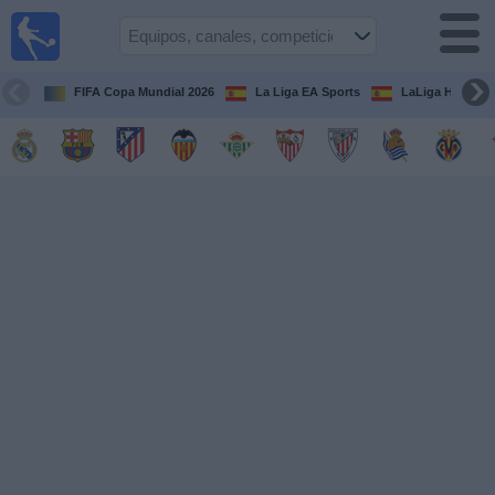
Fútbol
en la
TV
FIFA Copa Mundial 2026
La Liga EA Sports
LaLiga Hypermo
Guía de
Partidos
Televisados
Fútbol
hoy
Equipos
Competiciones
Canales
TV
Otros