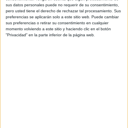
sus datos personales puede no requerir de su consentimiento,
Ver ranking completo
pero usted tiene el derecho de rechazar tal procesamiento. Sus
preferencias se aplicarán solo a este sitio web. Puede cambiar
sus preferencias o retirar su consentimiento en cualquier
PARTIDOS
DÍAS
TOTAL
momento volviendo a este sitio y haciendo clic en el botón
0
2608
1
"Privacidad" en la parte inferior de la página web.
CONSECUTIVOS
SIN PARTIDO
CANALES TV
DE PAGO
GRATUÍTO
0 partidos en local
0%
1 partidos de visitante
100%
TOTAL
MÁXIMO
TOTAL
1
1
1
COMPETICIONES
VS Sevilla FC
RIVALES
Academy
RANKING POR EQUIPOS