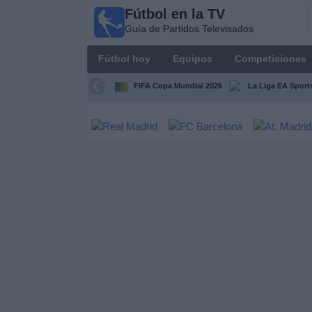
Fútbol en la TV
Fútbol
Guía de Partidos Televisados
en la
TV
Fútbol hoy
Equipos
Competiciones
Guía de
Partidos
FIFA Copa Mundial 2026
La Liga EA Sport
Televisados
Fútbol
hoy
Equipos
Competiciones
Canales
TV
Otros