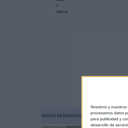
Nosotros y nuestro
procesamos datos per
DATOS ESTADÍSTICOS DEL EQUIPO USM EL
para publicidad y co
desarrollo de servici
A fecha de hoy
06/08/2026
y desde que esta web recoge