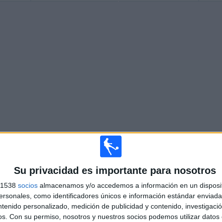
Su privacidad es importante para nosotros
Más días
s 1538
socios
almacenamos y/o accedemos a información en un disposit
sonales, como identificadores únicos e información estándar enviada 
 HARRACH EN TELEVISIÓN EN ESPAÑA
ntenido personalizado, medición de publicidad y contenido, investigaci
os.
Con su permiso, nosotros y nuestros socios podemos utilizar datos 
 los datos estadísticos de cuándo y dónde se televisan los partidos de
Fútbol
del