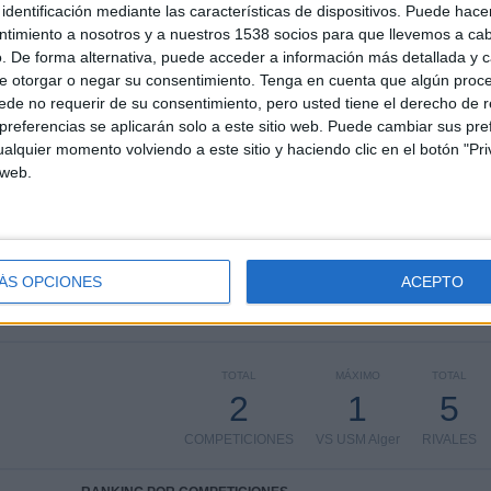
identificación mediante las características de dispositivos. Puede hacer
025
, podemos dar los siguientes datos:
ntimiento a nosotros y a nuestros 1538 socios para que llevemos a ca
. De forma alternativa, puede acceder a información más detallada y 
e otorgar o negar su consentimiento.
Tenga en cuenta que algún proc
ÚLTIMO PARTIDO EN ABIERTO
de no requerir de su consentimiento, pero usted tiene el derecho de r
referencias se aplicarán solo a este sitio web. Puede cambiar sus pref
USM El Harrach - IBK El Khechna
alquier momento volviendo a este sitio y haciendo clic en el botón "Pri
17/05/2025 Ligue 2 Algeria por FIFA+
 web.
PARTIDOS
DÍAS
TOTAL
0
445
1
ÁS OPCIONES
ACEPTO
CONSECUTIVOS
SIN PARTIDO
CANALES TV
DE PAGO
GRATUÍTO
TOTAL
MÁXIMO
TOTAL
2
1
5
COMPETICIONES
VS USM Alger
RIVALES