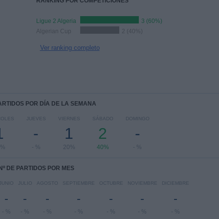
RANKING POR COMPETICIONES
Ligue 2 Algeria
3 (60%)
Algerian Cup
2 (40%)
Ver ranking completo
PARTIDOS POR DÍA DE LA SEMANA
COLES
JUEVES
VIERNES
SÁBADO
DOMINGO
1
-
1
2
-
0%
- %
20%
40%
- %
Nº DE PARTIDOS POR MES
JUNIO
JULIO
AGOSTO
SEPTIEMBRE
OCTUBRE
NOVIEMBRE
DICIEMBRE
-
-
-
-
-
-
-
- %
- %
- %
- %
- %
- %
- %