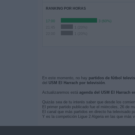
RANKING POR HORAS
17:00
3 (60%)
21:45
1 (20%)
22:00
1 (20%)
En este momento, no hay
partidos de fútbol telev
del
USM El Harrach por televisión
.
Actualizaremos está
agenda del USM El Harrach e
Quizás sea de tu interés saber que desde los comie
El primer partido publicado fue el miércoles, 26 de
El canal que más partidos en directo ha televisado p
Y es la competición Ligue 2 Algeria en las que más v