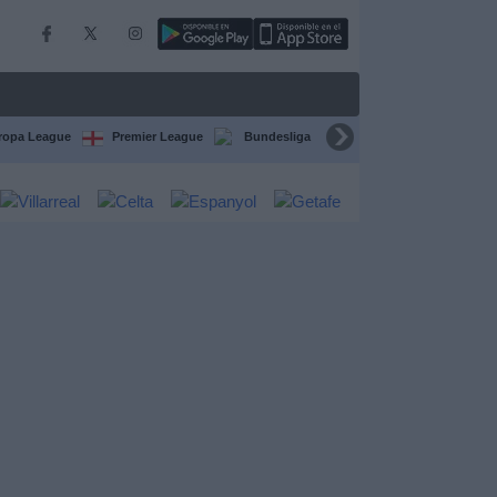
ropa League
Premier League
Bundesliga
Supercopa de España