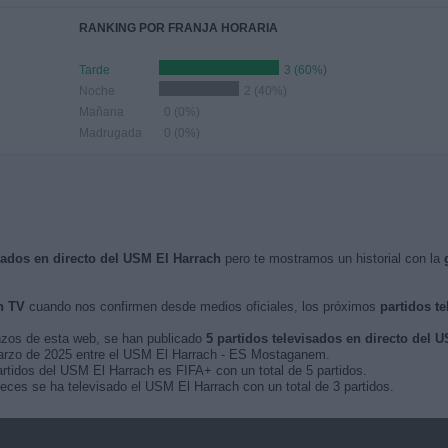
RANKING POR FRANJA HORARIA
Tarde
3 (60%)
Noche
2 (40%)
Mañana
0 (0%)
Madrugada
0 (0%)
isados en directo del USM El Harrach
pero te mostramos un historial con la
n TV
cuando nos confirmen desde medios oficiales, los próximos
partidos te
nzos de esta web, se han publicado
5 partidos televisados en directo del 
 marzo de 2025 entre el USM El Harrach - ES Mostaganem.
artidos del USM El Harrach es FIFA+ con un total de 5 partidos.
eces se ha televisado el USM El Harrach con un total de 3 partidos.