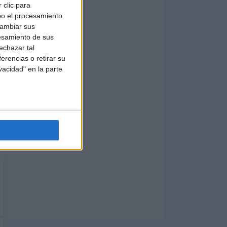
 clic para
bo el procesamiento
cambiar sus
esamiento de sus
echazar tal
erencias o retirar su
vacidad" en la parte