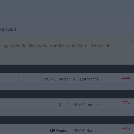
Harrach
×
gún partido televisado. Puedes consultar el historial de
FIFA+
USM El Harrach
IBK El Khechna
FIFA+
HBC Laïd
USM El Harrach
FIFA+
MB Rouissat
USM El Harrach