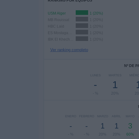
RANKING POR EQUIPOS
USM Alger
1 (20%)
MB Rouissat
1 (20%)
HBC Laïd
1 (20%)
ES Mostaganem
1 (20%)
IBK El Khechna
1 (20%)
Ver ranking completo
Nº DE 
LUNES
MARTES
MIÉR
-
1
- %
20%
2
ENERO
FEBRERO
MARZO
ABRIL
MAYO
-
-
1
1
3
- %
- %
20%
20%
60%