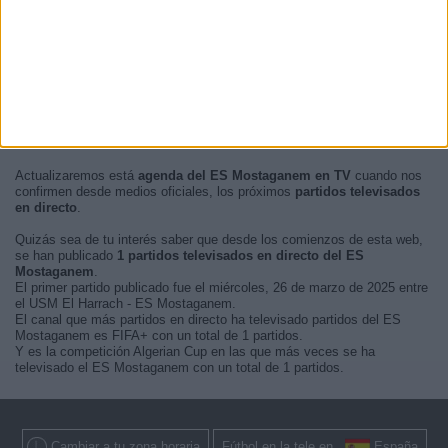
En este momento, no hay
partidos de fútbol televisados en directo
del ES Mostaganem
pero te mostramos un historial con la
guía en TV
de los últimos partidos que se pudo ver del
ES Mostaganem por
televisión
.
Actualizaremos está
agenda del ES Mostaganem en TV
cuando nos
confirmen desde medios oficiales, los próximos
partidos televisados
en directo
.
Quizás sea de tu interés saber que desde los comienzos de esta web,
se han publicado
1 partidos televisados en directo del ES
Mostaganem
.
El primer partido publicado fue el miércoles, 26 de marzo de 2025 entre
el USM El Harrach - ES Mostaganem.
El canal que más partidos en directo ha televisado partidos del ES
Mostaganem es FIFA+ con un total de 1 partidos.
Y es la competición Algerian Cup en las que más veces se ha
televisado el ES Mostaganem con un total de 1 partidos.
Cambiar a tu zona horaria
Fútbol en la tele en
España