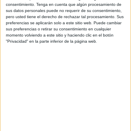
A fecha de hoy
07/08/2026
y desde que esta web recoge los datos
consentimiento.
Tenga en cuenta que algún procesamiento de
estadísticos de cuándo y dónde se televisan los partidos de
Fútbol
del
sus datos personales puede no requerir de su consentimiento,
equipo
ES Mostaganem
en
España
, que fue el
26/03/2025
, podemos dar
pero usted tiene el derecho de rechazar tal procesamiento. Sus
los siguientes datos:
preferencias se aplicarán solo a este sitio web. Puede cambiar
sus preferencias o retirar su consentimiento en cualquier
1
momento volviendo a este sitio y haciendo clic en el botón
"Privacidad" en la parte inferior de la página web.
PARTIDOS TELEVISADOS
1 partidos en abierto
100%
0 partidos de pago
0%
ÚLTIMO PARTIDO EN ABIERTO
USM El Harrach - ES Mostaganem
26/03/2025 Algerian Cup por FIFA+
RANKING POR CANALES
FIFA+
1 (100%)