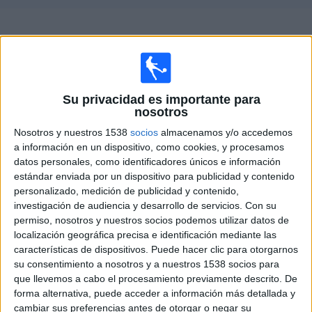
Deportes
Guía de partidos televisados de
ES Mostaganem
Noticias
×
ES Mostaganem:
En este momento no hay ningún
Widget
partido televisado. Puedes consultar el historial de
Su privacidad es importante para
partidos televisados anteriormente.
nosotros
Nosotros y nuestros 1538
socios
almacenamos y/o accedemos
Miércoles, 26/03/2025
a información en un dispositivo, como cookies, y procesamos
datos personales, como identificadores únicos e información
22:00
Algerian Cup
estándar enviada por un dispositivo para publicidad y contenido
personalizado, medición de publicidad y contenido,
USM El Harrach
investigación de audiencia y desarrollo de servicios.
Con su
ES Mostaganem
permiso, nosotros y nuestros socios podemos utilizar datos de
FIFA+
localización geográfica precisa e identificación mediante las
características de dispositivos. Puede hacer clic para otorgarnos
su consentimiento a nosotros y a nuestros 1538 socios para
DATOS ESTADÍSTICOS DEL EQUIPO ES MOSTAGANEM EN
que llevemos a cabo el procesamiento previamente descrito. De
TELEVISIÓN EN ESPAÑA
forma alternativa, puede acceder a información más detallada y
cambiar sus preferencias antes de otorgar o negar su