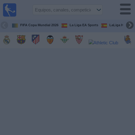
Fútbol
en la
TV
FIFA Copa Mundial 2026
La Liga EA Sports
LaLiga Hypermo
Guía de
Partidos
Televisados
Fútbol
hoy
Equipos
Competiciones
Canales
TV
Otros